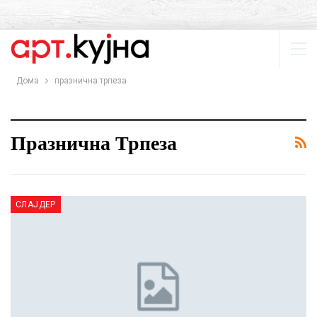
Дома
празнична трпеза
Празнична Трпеза
СЛАЈДЕР