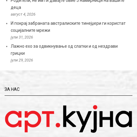
Родители, не им ги давајте овие 5 намирници на вашите
деца
август 4, 2026
И покрај забраната австралиските тинејџери ги користат
социјалните мрежи
јули 31, 2026
Лажно ехо за одвикнување од слатки и од нездрави
грицки
јули 29, 2026
ЗА НАС