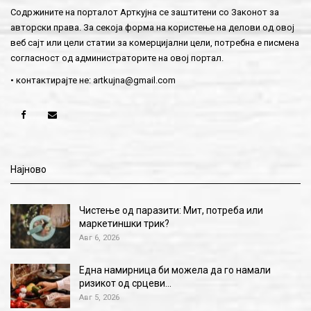
Содржините на порталот Арткујна се заштитени со Законот за
авторски права. За секоја форма на користење на делови од овој
веб сајт или цели статии за комерцијални цели, потребна е писмена
согласност од администраторите на овој портал.
• контактирајте не:
artkujna@gmail.com
Најново
Чистење од паразити: Мит, потреба или
маркетиншки трик?
Авг 6, 2026
Една намирница би можела да го намали
ризикот од срцеви…
Авг 5, 2026