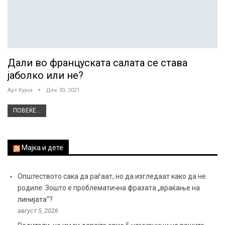
Дали во француската салата се става
јаболко или не?
Арт Кујна
Дек 30, 2021
ПОВЕЌЕ...
Мајка и дете
Општеството сака да раѓаат, но да изгледаат како да не
родиле: Зошто е проблематична фразата „враќање на
линијата“?
август 5, 2026