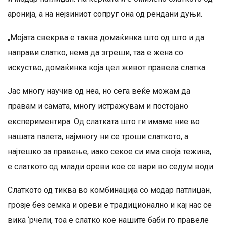
аронија, а на нејзиниот сопруг она од рендани дуњи.
„Мојата свекрва е таква домаќинка што од што и да
направи слатко, нема да згреши, таа е жена со
искуство, домаќинка која цел живот правела слатка.
Јас многу научив од неа, но сега веќе можам да
правам и самата, многу истражувам и постојано
експериментира. Од слатката што ги имаме ние во
нашата палета, најмногу ни се троши слаткото, а
најтешко за правење, иако секое си има своја тежина,
е слаткото од млади ореви кое се вари во седум води.
Слаткото од тиква во комбинација со модар патлиџан,
грозје без семка и ореви е традиционално и кај нас се
вика ‘рчели, тоа е слатко кое нашите баби го правеле