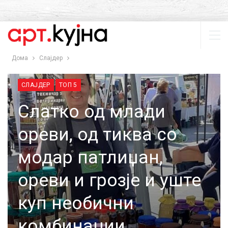
Дома
Слајдер
СЛАЈДЕР
ТОП 5
Слатко од млади
ореви, од тиква со
модар патлиџан,
ореви и грозје и уште
куп необични
комбинации