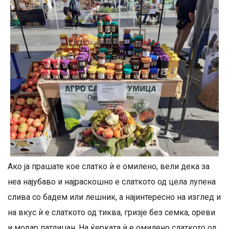
Ако ја прашате кое слатко ѝ е омилено, вели дека за
неа најубаво и најраскошно е слаткото од цела лупена
слива со бадем или лешник, а најинтересно на изглед и
на вкус ѝ е слаткото од тиква, гризје без семка, ореви
и модар патлиџан. На ќерката ѝ е омилено слаткото од