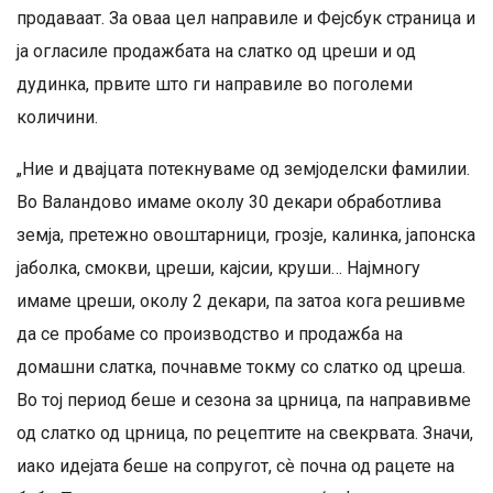
продаваат. За оваа цел направиле и Фејсбук страница и
ја огласиле продажбата на слатко од цреши и од
дудинка, првите што ги направиле во поголеми
количини.
„Ние и двајцата потекнуваме од земјоделски фамилии.
Во Валандово имаме околу 30 декари обработлива
земја, претежно овоштарници, грозје, калинка, јапонска
јаболка, смокви, цреши, кајсии, круши… Најмногу
имаме цреши, околу 2 декари, па затоа кога решивме
да се пробаме со производство и продажба на
домашни слатка, почнавме токму со слатко од цреша.
Во тој период беше и сезона за црница, па направивме
од слатко од црница, по рецептите на свекрвата. Значи,
иако идејата беше на сопругот, сѐ почна од рацете на