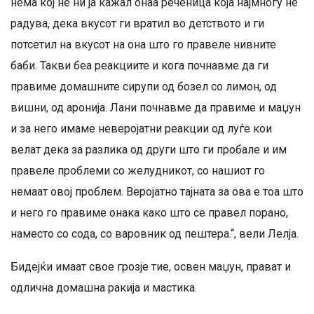
нема кој не ни ја кажал онаа реченица која најмногу не
радува, дека вкусот ги вратил во детството и ги
потсетил на вкусот на она што го правеле нивните
баби. Такви беа реакциите и кога почнавме да ги
правиме домашните сирупи од бозел со лимон, од
вишни, од аронија. Лани почнавме да правиме и маџун
и за него имаме неверојатни реакции од луѓе кои
велат дека за разлика од други што ги пробале и им
правеле проблеми со желудникот, со нашиот го
немаат овој проблем. Веројатно тајната за ова е тоа што
и него го правиме онака како што се правел порано,
наместо со сода, со варовник од пештера.“, вели Лелја.
Бидејќи имаат свое грозје тие, освен маџун, прават и
одлична домашна ракија и мастика.