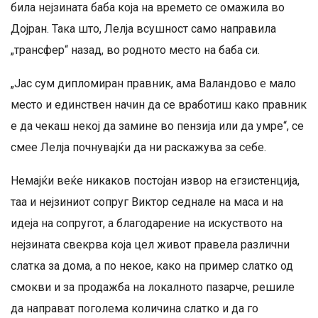
била нејзината баба која на времето се омажила во
Дојран. Така што, Лелја всушност само направила
„трансфер“ назад, во родното место на баба си.
„Јас сум дипломиран правник, ама Валандово е мало
место и единствен начин да се вработиш како правник
е да чекаш некој да замине во пензија или да умре“, се
смее Лелја почнувајќи да ни раскажува за себе.
Немајќи веќе никаков постојан извор на егзистенција,
таа и нејзиниот сопруг Виктор седнале на маса и на
идеја на сопругот, а благодарение на искуството на
нејзината свекрва која цел живот правела различни
слатка за дома, а по некое, како на пример слатко од
смокви и за продажба на локалното пазарче, решиле
да направат поголема количина слатко и да го