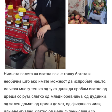
Нивната палета на слатка пак, е толку богата и
необична што ако имате можност да испробате нешто,
ве чека многу тешка одлука: дали да пробам слатко од
цреша со рум, слатко од млади оревчиња, од дудинки,
од зелен домат, од црвен домат, од ајварки со чили,
или евентуално, слатко од цели лупени сливи со