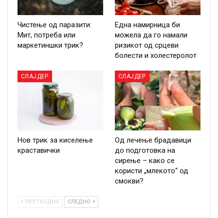
Чистење од паразити:
Една намирница би
Мит, потреба или
можела да го намали
маркетиншки трик?
ризикот од срцеви
болести и холестеролот
СЛАЈДЕР
СЛАЈДЕР
Нов трик за киселење
Од лечење брадавици
краставички
до подготовка на
сирење – како се
користи „млекото“ од
смокви?
ПРЕТХОДНО
СЛЕДНО