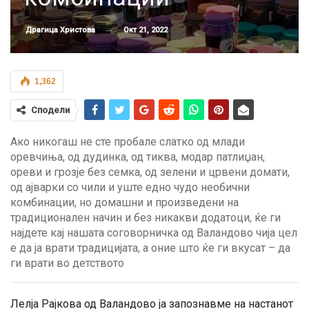
Окт 21, 2022
Драгица Христова
1,362
Сподели
Ако никогаш не сте пробале слатко од млади
оревчиња, од дудинка, од тиква, модар патлиџан,
ореви и грозје без семка, од зелени и црвени домати,
од ајварки со чили и уште едно чудо необични
комбинации, но домашни и произведени на
традиционален начин и без никакви додатоци, ќе ги
најдете кај нашата соговорничка од Валандово чија цел
е да ја врати традицијата, а оние што ќе ги вкусат – да
ги врати во детството
Лелја Рајкова од Валандово ја запознавме на настанот