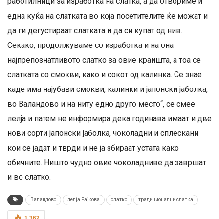
работилници за изработка на слатка, а да отвориме и
една куќа на слатката во која посетителите ќе можат и
да ги дегустираат слатката и да си купат од нив.
Секако, продолжуваме со изработка и на она
најпрепознатливото слатко за овие краишта, а тоа се
слатката со смокви, како и сокот од калинка. Се знае
каде има најубави смокви, калинки и јапонски јаболка,
во Валандово и на ниту едно друго место“, се смее
лелја и патем не информира дека годинава имаат и две
нови сорти јапонски јаболка, чоколадни и сплескани
кои се јадат и тврди и не ја збираат устата како
обичните. Ништо чудно овие чоколадниве да завршат
и во слатко.
Валандово
лелја Рајкова
слатко
традиционални слатка
1,362