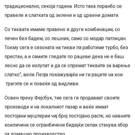
традиционално, секоја година. Исто така поранбо се
правеле и слатката од зелени и од црвени домати.
Со тиквата имаме правено и други комбинации, со
печен бел бадем, со лешник, само со модар патлиџан.
Токму сега е сезоната на тикви па работиме турбо, без
престан, а и самите гледате по рацеве дека не е баш
лесно да се излупат и да се спремат тиквите за варење
слатко“, вели Лелја покажувајќи ни ги рацете на кои
трагите се и повеќе од видливи.
Освен преку Фејсбук, тие сега ги продаваат своите
производи и на локалниот пазар и веќе имаат
постојани муштерии чиј број постојано расте, но нивните
коиличини се огранбичени бидејќи сепак станува збор
за домашно производство.