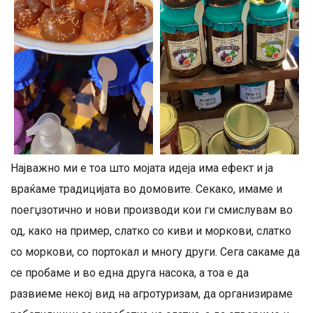
Најважно ми е тоа што мојата идеја има ефект и ја
враќаме традицијата во домовите. Секако, имаме и
поегџзотично и нови производи кои ги смислувам во
од, како на пример, слатко со киви и моркови, слатко
со моркови, со портокал и многу други. Сега сакаме да
се пробаме и во една друга насока, а тоа е да
развиеме некој вид на агротуризам, да организираме