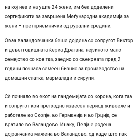
на кој неа и на уште 24 жени, им беа доделени
сертификати за завршена Меѓународна академија за
жени – претприемнички од рурални средини.
Оваа валандовчанка беше дојдена со сопругот Виктор
и деветгодишната ќерка Драгана, нејзиното мало
семејство со кое таа, заедно со свекрвата пред 2
години почнала семеен бизнис за производство на
домашни слатка, мармалади и сирупи.
Сѐ почнало во екот на пандемијата со корона, кога таа
и сопругот кои претходно извесен период живееле и
работеле во Скопје, во Германија и во Грција, се
вратиле во Валандово. Инаку, Лелја е родена
дојранчанка мажена во Валандово, од каде што пак