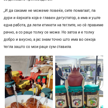
„И да сакаме не можеме повеќе, сите помагаат, па
дури и ќерката која е главен дегустатор, а има и уште
една работа, да лепи етикети на теглите, но сѐ правиме
рачно, а со раце толку се може. Но затоа и е толку
добро и вкусно, а јас знам точно што има во секоја
тегла зашто со мои раце сум ставила.