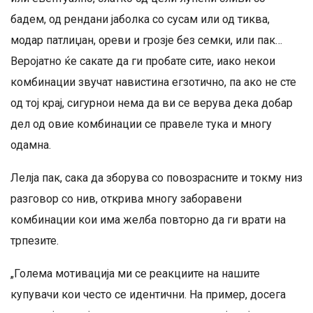
бадем, од рендани јаболка со сусам или од тиква,
модар патлиџан, ореви и грозје без семки, или пак…
Веројатно ќе сакате да ги пробате сите, иако некои
комбинации звучат навистина егзотично, па ако не сте
од тој крај, сигурнои нема да ви се верува дека добар
дел од овие комбинации се правеле тука и многу
одамна.
Лелја пак, сака да зборува со повозрасните и токму низ
разговор со нив, открива многу заборавени
комбинации кои има желба повторно да ги врати на
трпезите.
„Голема мотивација ми се реакциите на нашите
купувачи кои често се идентични. На пример, досега