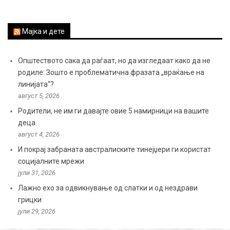
Мајка и дете
Општеството сака да раѓаат, но да изгледаат како да не
родиле: Зошто е проблематична фразата „враќање на
линијата“?
август 5, 2026
Родители, не им ги давајте овие 5 намирници на вашите
деца
август 4, 2026
И покрај забраната австралиските тинејџери ги користат
социјалните мрежи
јули 31, 2026
Лажно ехо за одвикнување од слатки и од нездрави
грицки
јули 29, 2026