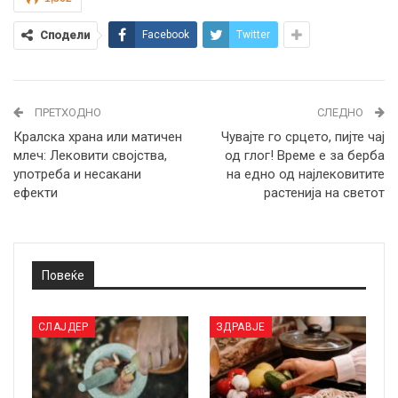
Сподели
Facebook
Twitter
ПРЕТХОДНО
СЛЕДНО
Кралска храна или матичен
Чувајте го срцето, пијте чај
млеч: Лековити својства,
од глог! Време е за берба
употреба и несакани
на едно од најлековитите
ефекти
растенија на светот
Повеќе
СЛАЈДЕР
ЗДРАВЈЕ