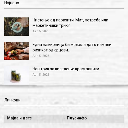
Најново
Чистење од паразити: Мит, потреба или
маркетиншки трик?
Авг 6, 2026
Една намирница би можела да го намали
ризикот од срцеви…
Авг 5, 2026
Нов трик за киселење краставички
Авг 5, 2026
Линкови
Мајка и дете
Плусинфо