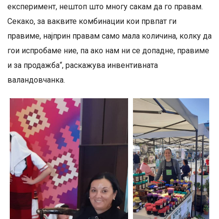
експеримент, нештоп што многу сакам да го правам.
Секако, за ваквите комбинации кои првпат ги
правиме, најприн правам само мала количина, колку да
гои испробаме ние, па ако нам ни се допадне, правиме
и за продажба“, раскажува инвентивната
валандовчанка.