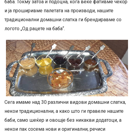
баба. Токму затоа и подоцна, кога веќе фативме чекор
и ја проширивме палетата на производи, нашите
традиционални домашни слатка ги брендиравме со
логото „Од рацете на баба“.
Сега имаме над 30 различни видови домашни слатка,
некои традиционални, а како што ги правеле нашите
баби, само шеќер и овошје без никакви додатоци, а
некои пак сосема нови и оригинални, речиси