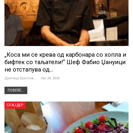
„Коса ми се крева од карбонара со хопла и
бифтек со таљатели!“ Шеф Фабио Џануици
не отстапува од…
Драгица Христова
Јан 24, 2026
ПОВЕЌЕ...
СЛАЈДЕР