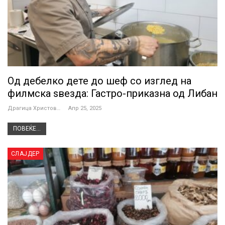
Од дебелко дете до шеф со изглед на
филмска ѕвезда: Гастро-приказна од Либан
Драгица Христова
Апр 25, 2025
ПОВЕЌЕ...
СЛАЈДЕР