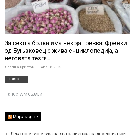
За секоја болка има некоја тревка: Френки
од Буњаковец е жива енциклопедија, а
неговата тезга…
Драгица Христова
Апр 18, 2025
ПОВЕЌЕ...
ПОСТАРИ ОБЈАВИ
Мајка и дете
Лекар предупредува на два рани знака на деменција кои