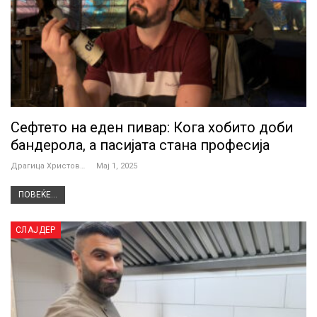
Сефтето на еден пивар: Кога хобито доби
бандерола, а пасијата стана професија
Драгица Христова
Мај 1, 2025
ПОВЕЌЕ...
СЛАЈДЕР