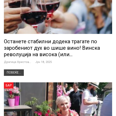
Останете стабилни додека трагате по
заробениот дух во шише вино! Винска
револуција на високa (или…
Драгица Христова
Јун 18, 2025
ПОВЕЌЕ...
БАР