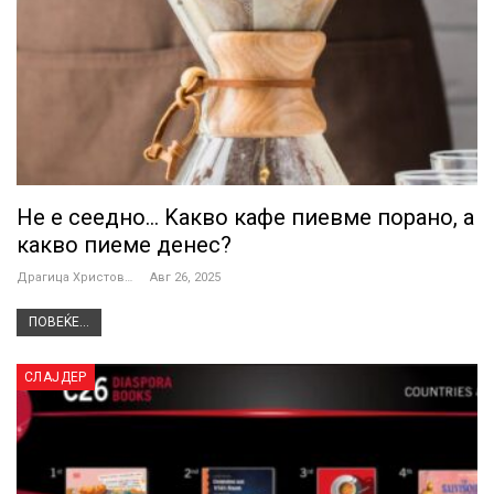
Не е сеедно… Kакво кафе пиевме порано, а
какво пиеме денес?
Драгица Христова
Авг 26, 2025
ПОВЕЌЕ...
СЛАЈДЕР