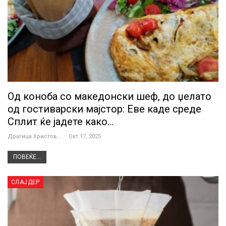
Од коноба со македонски шеф, до џелато
од гостиварски мајстор: Еве каде среде
Сплит ќе јадете како…
Драгица Христова
Окт 17, 2025
ПОВЕЌЕ...
СЛАЈДЕР