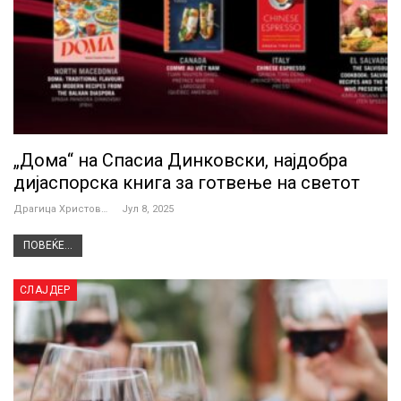
„Дома“ на Спасиа Динковски, најдобра
дијаспорска книга за готвење на светот
Драгица Христова
Јул 8, 2025
ПОВЕЌЕ...
СЛАЈДЕР