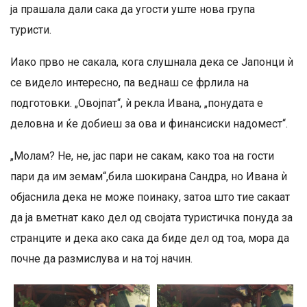
ја прашала дали сака да угости уште нова група
туристи.
Иако прво не сакала, кога слушнала дека се Јапонци ѝ
се видело интересно, па веднаш се фрлила на
подготовки. „Овојпат“, ѝ рекла Ивана, „понудата е
деловна и ќе добиеш за ова и финансиски надомест“.
„Молам? Не, не, јас пари не сакам, како тоа на гости
пари да им земам“,била шокирана Сандра, но Ивана ѝ
објаснила дека не може поинаку, затоа што тие сакаат
да ја вметнат како дел од својата туристичка понуда за
странците и дека ако сака да биде дел од тоа, мора да
почне да размислува и на тој начин.