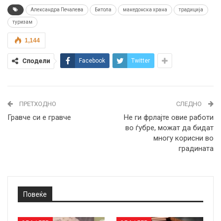
Александра Печалева
Битола
македонска храна
традиција
туризам
1,144
Сподели
Facebook
Twitter
ПРЕТХОДНО
СЛЕДНО
Гравче си е гравче
Не ги фрлајте овие работи
во ѓубре, можат да бидат
многу корисни во
градината
Повеќе