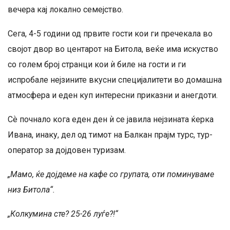
вечера кај локално семејство.
Сега, 4-5 години од првите гости кои ги пречекала во
својот двор во центарот на Битола, веќе има искуство
со голем број странци кои ѝ биле на гости и ги
испробале нејзините вкусни специјалитети во домашна
атмосфера и еден куп интересни приказни и анегдоти.
Сѐ почнало кога еден ден ѝ се јавила нејзината ќерка
Ивана, инаку, дел од тимот на Балкан прајм турс, тур-
оператор за дојдовен туризам.
„
Мамо, ќе дојдеме на кафе
со групата,
оти поминуваме
низ Битола
“
.
„Колкумина сте? 25-26 луѓе?!“