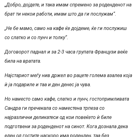
„Добро
, дојдете,
и така имам спремено за роденденот на
брат ти некои работи, имам што да ги послужам“.
„Не бе мамо, само на кафе ќе дојдеме, ќе ги послужиш
со слатко и со пунч и толку“.
Договорот паднал и за 2-3 часа групата Французи веќе
била на вратата.
Најстариот меѓу нив држел во рацете голема азалеа која
ѝ ја подариле и таа и ден денес ја чува.
Но наместо само кафе, слатко и пунч, гостопримливата
Сандра ги пречекала со наместена трпеза со
најразлични деликатеси од кои повеќето ѝ биле
подготвени за роденденот на синот. Кога дознала дека
еден од гостите наскоро има роденден, таа без