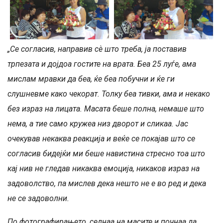
„Се согласив, направив сѐ што треба, ја поставив
трпезата и д
ојдоа гостите
на врата. Беа 25 луѓе, ама
мислам мравки да беа, ќе беа побучни и ќе ги
слушневме како чекорат.
Толку беа тивки,
ама и некако
без израз на лицата. М
асата беше
полна, н
емаше што
нема,
а тие само кружеа низ дворот и сликаа. Јас
очекував некаква реакција и веќе се покајав што се
согласив бидејќи ми беше навистина стресно тоа што
кај нив не гледав никаква емоција, никаков израз на
задоволство, па мислев дека нешто не е во ред и дека
не се задоволни.
По фотографирањето, седн
аа на масите и почнаа да