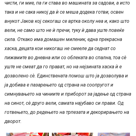
чисти, ги мие, па ги става во машината за садови, а исто
така и не сака никој да ѝ се меша додека готви, освен
внукот Јаков кој секогаш се вртка околу неа и, како што
вели, не само што не ѝ пречи, туку ѝ дава уште повеќе
сила. Откако има домашен миленик, една прекрасна
хаска, децата кои никогаш не смееле да седнат со
пижамите во дневна или со облеката во спална, тоа сѐ
уште не смеат да го прават, но на нејзината хаска ѝ е
дозволено сѐ. Единствената помош што ја дозволува и
ја добива е пазарењето од страна на соопругот и
симнувањето на чиниите и приборот за јадење од страна
на синот, сѐ друго вели, самата најубаво си прави. Од
готвењето, до редењето на трпезата и декорирањето на
дворот.