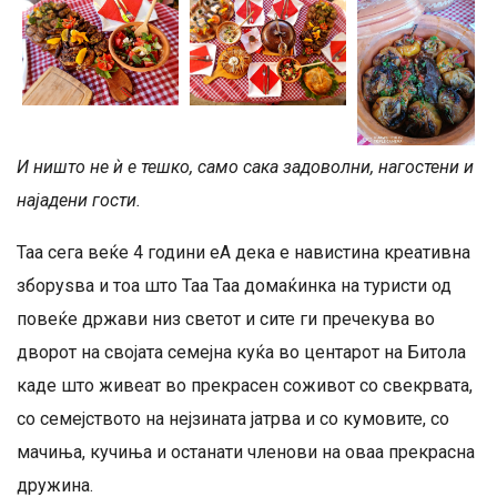
И ништо не ѝ е тешко, само сака задоволни, нагостени и
најадени гости.
Таа сега веќе 4 години еА дека е навистина креативна
зборуѕва и тоа што Таа Таа домаќинка на туристи од
повеќе држави низ светот и сите ги пречекува во
дворот на својата семејна куќа во центарот на Битола
каде што живеат во прекрасен соживот со свекрвата,
со семејството на нејзината јатрва и со кумовите, со
мачиња, кучиња и останати членови на оваа прекрасна
дружина.