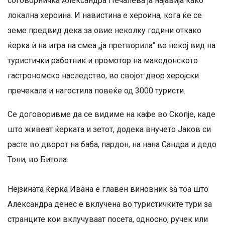
соговорничка Александра Печалева ја најавија како
локална хероина. И навистина е хероина, кога ќе се
земе предвид дека за овие неколку години откако
ќерка ѝ на игра на смеа „ја претворила“ во некој вид на
туристички работник и промотор на македонското
гастрономско наследство, во својот двор херојски
пречекала и нагостила повеќе од 3000 туристи.
Се договоривме да се видиме на кафе во Скопје, каде
што живеат ќерката и зетот, додека внучето Јаков си
расте во дворот на баба, пардон, на нана Сандра и дедо
Тони, во Битола.
Нејзината ќерка Ивана е главен виновник за тоа што
Александра денес е вклучена во туристичките тури за
странците кои вклучуваат посета, односно, ручек или