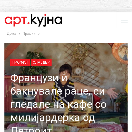
Дома
Профил
ПРОФИЛ
СЛАЈДЕР
Французи ѝ
бакнувале раце, си
гледале на кафе со
милијардерка од
Детроит