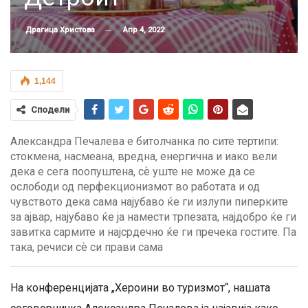
Апр 4, 2022
Драгица Христова
1,144
Сподели
Александра Печалева е битолчанка по сите тертипи:
стокмена, насмеана, вредна, енергична и иако вели
дека е сега поопуштена, сѐ уште не може да се
ослободи од перфекционизмот во работата и од
чувството дека сама најубаво ќе ги излупи пиперките
за ајвар, најубаво ќе ја намести трпезата, најдобро ќе ги
завитка сармите и најсрдечно ќе ги пречека гостите. Па
така, речиси сѐ си прави сама
На конференцијата „Хероини во туризмот“, нашата