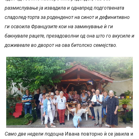
размислување ја извадила и однапред подготвената
сладолед-торта за роденденот на синот и дефинитивно
ги освоила Французите кои на заминување ѝ ги
бакнувале рацете, презадоволни од она што го вкусиле и
доживеале во дворот на ова битолско семејство.
Само две недели подоцна
Ивана повторно ѝ се јавила и