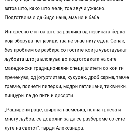
затоа што, како што вели, тоа звучи ужасно.
Подготвена е да биде нана, ама не и баба.
Интересно е и тоа што за разлика од нејзината ќерка
која зборува пет јазици, таа не знае ниту еден. Сепак,
без проблем се разбира со гостите кои ја чувствуваат
љубовта што ја вложува во подготовката на сите
македонски традиционални специјалитети со кои ги
пречекува, од јогуртлитава, кукурек, дроб сарма, тавче
гравче, полнети пиперки, модри патлиџани, тиквички,
пинџури, па до пити и десерти.
„Раширени раце, широка насмевка, полна трпеза и
многу љубов, се доволни за да се разбереме со сите
луѓе на светот“, тврди Александра.