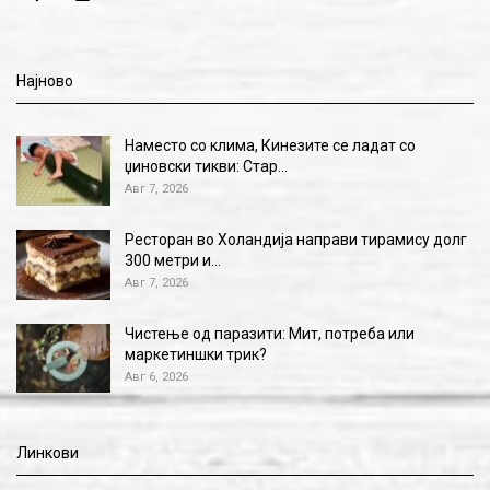
Најново
Наместо со клима, Кинезите се ладат со
џиновски тикви: Стар…
Авг 7, 2026
Ресторан во Холандија направи тирамису долг
300 метри и…
Авг 7, 2026
Чистење од паразити: Мит, потреба или
маркетиншки трик?
Авг 6, 2026
Линкови