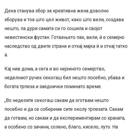
Дека станува збор за креативна жена доволно
зборува и тоа што цел живот, како што вели, создава
нешто, па дури самата си го сошила и својот
невестински фустан. Готвењето пак, вели, ѝ е семејно
наследство од двете страни и откај мајка ѝ и откај татко
ѝ.
Кај нив дома, а сега и во нејзиното семејство,
неделниот ручек секогаш бил нешто посебно, убава и
богата трпеза и заеднички поминато време.
„Во неделите секогаш сакам да зготвам нешто
посебно и да се собереме сите околу трпезата. Сакам
да готвам, но сакам и да експериментирам со храната,
а особено со зачини, солено, благо, кисело, луто. На