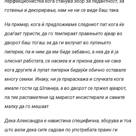
перфекционистка кога станува збор за педантност, за
готвење и декорирање, нам не ни се виде баш така.
На пример, кога ѝ предложивме следниот пат кога ќе
доаѓаат туристи, да го темпираат правењето ајвар во
дворот баш тогаш за да ги вклучат во лупењето
пиперки, па и ним да им биде забавно, а неа да ѝ ја
олеснат работата, се насмеа и и призна дека не сака
кога другите ѝ лупат пиперки бидејќи обично оставале
многу семки. Инаку, ни ја прераскажа и случката кога
имале гости од Шпанија, а во дворот се пржел ајварот,
па тие распаметени од мирисот инсистирале и самите
малку да го мешаат.
Дека Александра е навистина специфична, зборува и тоа
што вели дека сите садови по употребата првин ги