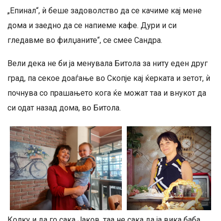
„Епинал“, ѝ беше задоволство да се качиме кај мене
дома и заедно да се напиеме кафе. Дури и си
гледавме во филџаните“, се смее Сандра.
Вели дека не би ја менувала Битола за ниту еден друг
град, па секое доаѓање во Скопје кај ќерката и зетот, ѝ
почнува со прашањето кога ќе можат таа и внукот да
си одат назад дома, во Битола.
Колку и да го сака Јаков, таа не сака да ја вика баба