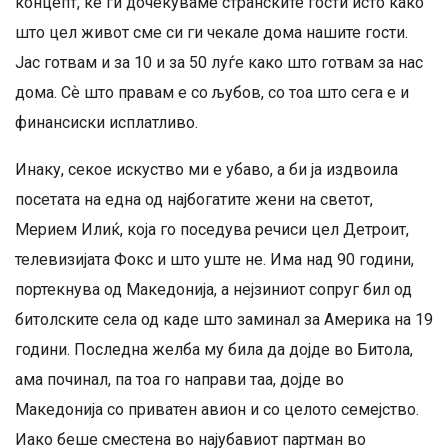
концепт, ќе ги дочекуваме странските гости исто како
што цел живот сме си ги чекале дома нашите гости.
Јас готвам и за 10 и за 50 луѓе како што готвам за нас
дома. Сѐ што правам е со љубов, со тоа што сега е и
финансиски исплатливо.
Инаку, секое искуство ми е убаво, а би ја издвоила
посетата на една од најбогатите жени на светот,
Мерием Илиќ, која го поседува речиси цел Детроит,
телевизијата Фокс и што уште не. Има над 90 години,
портекнува од Македонија, а нејзиниот сопруг бил од
битолските села од каде што заминал за Америка на 19
години. Последна желба му била да дојде во Битола,
ама починал, па тоа го направи таа, дојде во
Македонија со приватен авион и со целото семејство.
Иако беше сместена во најубавиот партман во