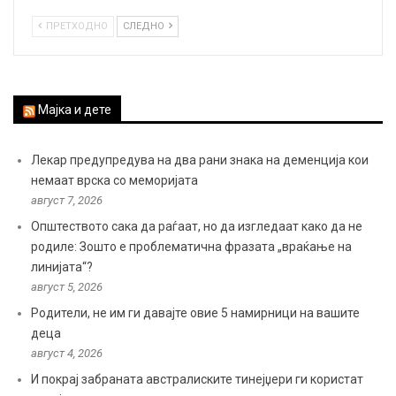
ПРЕТХОДНО
СЛЕДНО
Мајка и дете
Лекар предупредува на два рани знака на деменција кои
немаат врска со меморијата
август 7, 2026
Општеството сака да раѓаат, но да изгледаат како да не
родиле: Зошто е проблематична фразата „враќање на
линијата“?
август 5, 2026
Родители, не им ги давајте овие 5 намирници на вашите
деца
август 4, 2026
И покрај забраната австралиските тинејџери ги користат