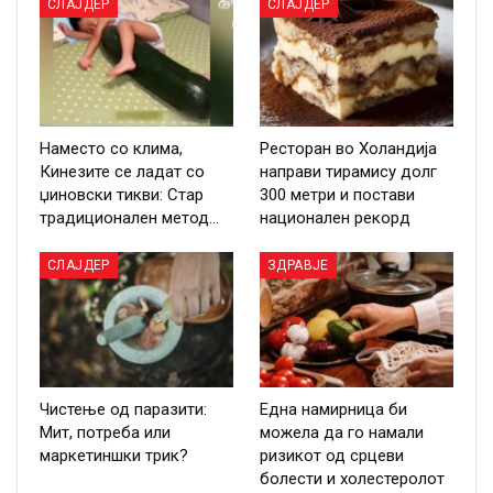
СЛАЈДЕР
СЛАЈДЕР
Наместо со клима,
Ресторан во Холандија
Кинезите се ладат со
направи тирамису долг
џиновски тикви: Стар
300 метри и постави
традиционален метод…
национален рекорд
СЛАЈДЕР
ЗДРАВЈЕ
Чистење од паразити:
Една намирница би
Мит, потреба или
можела да го намали
маркетиншки трик?
ризикот од срцеви
болести и холестеролот