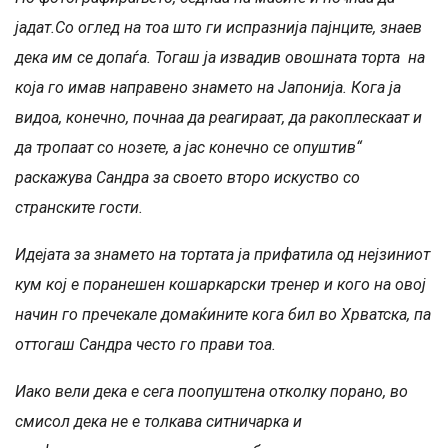
јадат.
Со оглед на тоа што ги испразнија
пајнците,
знаев
дека им се допаѓа.
Тогаш ја извадив овошната торта на
која го имав направено знамето на Јапонија. Кога ја
видоа, конечно, почнаа да реагираат, да ракоплескаат и
да тропаат со нозете, а јас конечно се опуштив“
раскажува Сандра за своето второ искуство со
странските гости.
Идејата за знамето на тортата ја прифатила од нејзиниот
кум кој е поранешен кошаркарски тренер и кого на овој
начин го пречекале домаќините кога бил во Хрватска, па
оттогаш Сандра често го прави тоа.
Иако вели дека е сега поопуштена отколку порано, во
смисол дека не е толкава ситничарка и