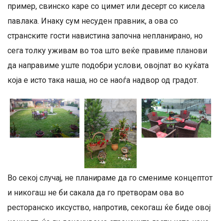
пример, свинско каре со цимет или десерт со кисела
павлака. Инаку сум несуден правник, а ова со
странските гости навистина започна непланирано, но
сега толку уживам во тоа што веќе правиме планови
да направиме уште подобри услови, овојпат во куќата
која е исто така наша, но се наоѓа надвор од градот.
Во секој случај, не планираме да го смениме концептот
и никогаш не би сакала да го претворам ова во
ресторанско иксуство, напротив, секогаш ќе биде овој