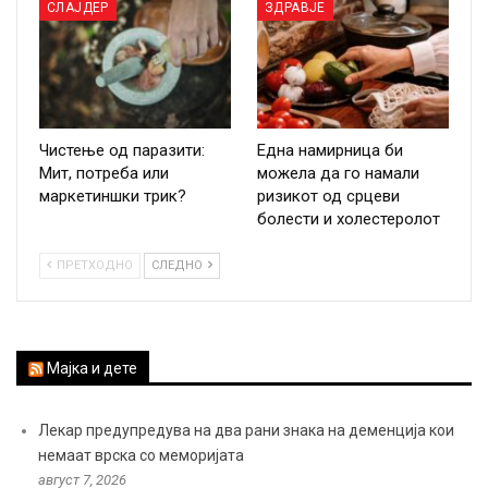
СЛАЈДЕР
ЗДРАВЈЕ
Чистење од паразити:
Една намирница би
Мит, потреба или
можела да го намали
маркетиншки трик?
ризикот од срцеви
болести и холестеролот
ПРЕТХОДНО
СЛЕДНО
Мајка и дете
Лекар предупредува на два рани знака на деменција кои
немаат врска со меморијата
август 7, 2026