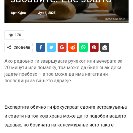
Јун 4, 2025
Арт Кујна
Фото: Unsplash
176
Сподели
Ако редовно ги завршувате ручекот или вечерата за
20 минути или помалку, тоа може да биде знак дека
јадете пребрзо – а тоа може да има негативни
последици за вашето здравје.
Експертите обично ги фокусираат своите истражувања
и совети на тоа која храна може да го подобри вашето
здравје, но брзината на консумирање исто така е