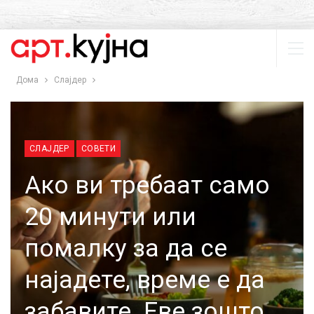
Дома
Слајдер
СЛАЈДЕР
СОВЕТИ
Ако ви требаат само
20 минути или
помалку за да се
најадете, време е да
забавите. Еве зошто