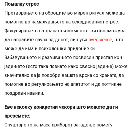
Помалку стрес
Претворањето на оброците во мирен ритуал може да
помогне во намалувањето на секојдневниот стрес.
Фокусирањето на храната и моментот ви овозможува
да направите пауза од денот, пишува
livescience
, што
може да има и психолошки придобивки.
Забавувањето и развивањето посвесен пристап кон
јадењето (исто така познато како свесно јадење) може
значително да ја подобри вашата врска со храната, да
помогне во регулирањето на апетитот и да поттикне
поздрави навики.
Еве неколку конкретни чекори што можете да ги
преземете:
Спуштајте го на маса приборот за јадење помеѓу