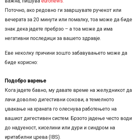
важна, пишува
euronews.
Поточно, ако редовно ги завршувате ручекот или
вечерата за 20 минути или помалку, тоа може да биде
знак дека јадете пребрзо – а тоа може да има
негативни последици за вашето здравје.
Еве неколку причини зошто забавувањето може да
биде корисно:
Подобро варење
Кога јадете бавно, му давате време на желудникот да
лачи доволно дигестивни сокови, а темелното
џвакање на храната го олеснува работењето на
вашиот дигестивен систем. Брзото јадење често води
до надуеност, киселини или дури и синдром на
иритабилни црева (IBS).