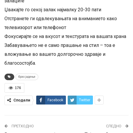
залаците
Џвакајте го секој залак најмалку 20-30 пати
Отстранете ги одвлекувањата на вниманието како
телевизорот или телефонот
Фокусирајте се на вкусот и текстурата на вашата храна
Забавувањето не е само прашање на стил – тоа е
вложување во вашето долгорочно здравје и
благосостојба.
брзо јадење
176
Сподели
Facebook
Twitter
ПРЕТХОДНО
СЛЕДНО