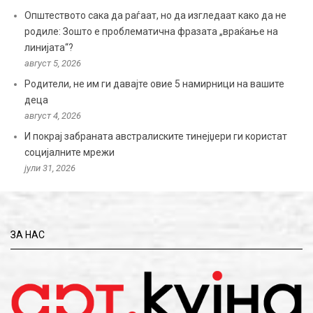
Општеството сака да раѓаат, но да изгледаат како да не
родиле: Зошто е проблематична фразата „враќање на
линијата“?
август 5, 2026
Родители, не им ги давајте овие 5 намирници на вашите
деца
август 4, 2026
И покрај забраната австралиските тинејџери ги користат
социјалните мрежи
јули 31, 2026
ЗА НАС