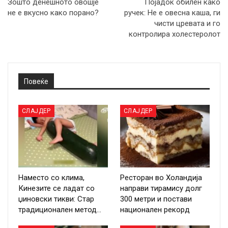
Зошто денешното овошје
Појадок обилен како
не е вкусно како порано?
ручек: Не е овесна каша, ги
чисти цревата и го
контролира холестеролот
Повеќе
СЛАЈДЕР
СЛАЈДЕР
Наместо со клима,
Ресторан во Холандија
Кинезите се ладат со
направи тирамису долг
џиновски тикви: Стар
300 метри и постави
традиционален метод…
национален рекорд