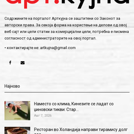
Содржините на порталот Арткујна се заштитени со Законот за
авторски права. За секоја форма на користење на делови од овој
веб сајт или цели статии за комерцијални цели, потребна е писмена
согласност од администраторите на овој портал.
• контактирајте не:
artkujna@gmail.com
Најново
Наместо со клима, Кинезите се ладат со
џиновски тикви: Стар…
Авг 7, 2026
Ресторан во Холандија направи тирамису долг