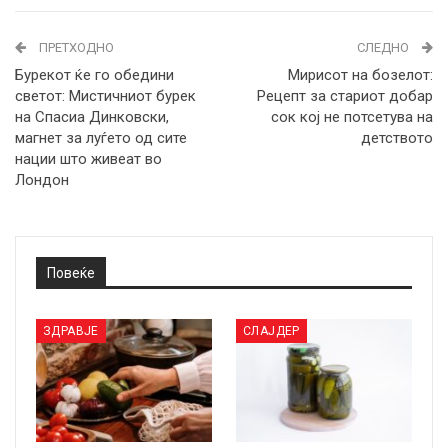
ПРЕТХОДНО
СЛЕДНО
Бурекот ќе го обедини
Мирисот на бозелот:
светот: Мистичниот бурек
Рецепт за стариот добар
на Спасиа Динковски,
сок кој не потсетува на
магнет за луѓето од сите
детството
нации што живеат во
Лондон
Повеќе
ЗДРАВЈЕ
СЛАЈДЕР