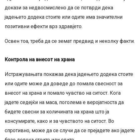
докази за недвосмислено да се потврди дека
јадењето додека стоите или одите има значителни
позитивни ефекти врз здравјето.
Освен тоа, треба да се земат предвид и неколку факти.
Контрола на внесот на храна
Истражувањата покажаа дека јадењето додека стоите
или одите може да доведе до помала свесност за
внесот на храна и помало чувство на ситост. Кога
јадете седејќи на маса, поголема е веројатноста да
бидете свесни за количината на храна што ја
консумирате, како и за чувството на ситост. Во
спротивно, може да се случи да се прејадете ако јадете
брзо додека стоите или одите.