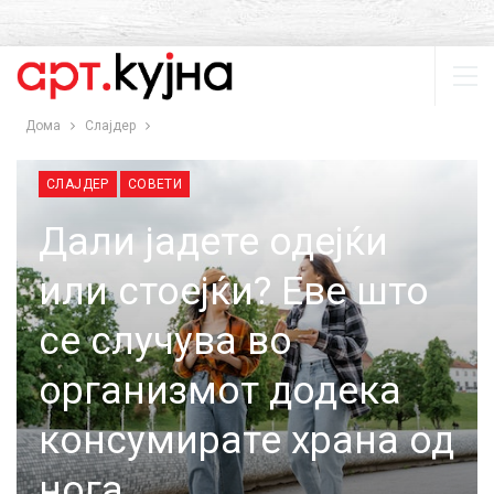
Дома
Слајдер
СЛАЈДЕР
СОВЕТИ
Дали јадете одејќи
или стоејќи? Еве што
се случува во
организмот додека
консумирате храна од
нога