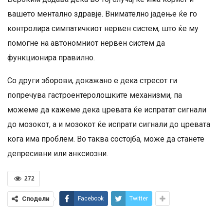
вашето ментално здравје. Внимателно јадење ќе го
контролира симпатичкиот нервен систем, што ќе му
помогне на автономниот нервен систем да
функционира правилно.
Со други зборови, докажано е дека стресот ги
попречува гастроентеролошките механизми, па
можеме да кажеме дека цревата ќе испратат сигнали
до мозокот, а и мозокот ќе испрати сигнали до цревата
кога има проблем. Во таква состојба, може да станете
депресивни или анксиозни.
272
Сподели
Facebook
Twitter