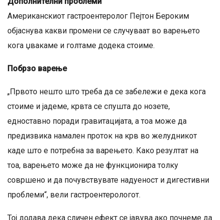
Дополнителни проблеми
Американскиот гастроентеролог Пејтон Бероким
објаснува какви промени се случуваат во варењето
кога џвакаме и голтаме додека стоиме.
Побрзо варење
„Првото нешто што треба да се забележи е дека кога
стоиме и јадеме, крвта се спушта до нозете,
едноставно поради гравитацијата, а тоа може да
предизвика намален проток на крв во желудникот
каде што е потребна за варењето. Како резултат на
тоа, варењето може да не функционира толку
совршено и да почувствувате надуеност и дигестивни
проблеми“, вели гастроентерологот.
Тој додава дека сличен ефект се јавува ако почнеме да