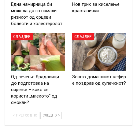
Една намирница би
Нов трик за киселење
можела да го намали
краставички
ризикот од срцеви
болести и холестеролот
СЛАЈДЕР
СЛАЈДЕР
Од лечење брадавици
Зошто домашниот кефир
до подготовка на
е поздрав од купечкиот?
сирење – како се
користи „млекото“ од
смокви?
ПРЕТХОДНО
СЛЕДНО