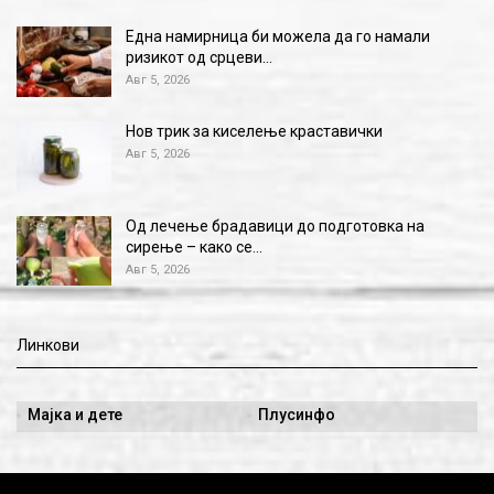
Една намирница би можела да го намали
ризикот од срцеви…
Авг 5, 2026
Нов трик за киселење краставички
Авг 5, 2026
Од лечење брадавици до подготовка на
сирење – како се…
Авг 5, 2026
Линкови
Мајка и дете
Плусинфо