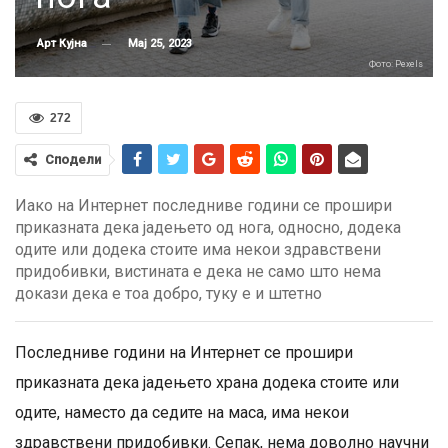
Мај 25, 2023
Арт Кујна
Фото: Pexels
272
Сподели
Иако на Интернет последниве години се прошири
приказната дека јадењето од нога, односно, додека
одите или додека стоите има некои здравствени
придобивки, вистината е дека не само што нема
докази дека е тоа добро, туку е и штетно
Последниве години на Интернет се прошири
приказната дека јадењето храна додека стоите или
одите, наместо да седите на маса, има некои
здравствени придобивки. Сепак, нема доволно научни