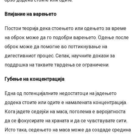
Влијание на варењето
Постои теорија дека стоењето или одењето за време
на оброк може да го подобри варењето. Одење после
оброк може да помогне во поттикнување на
дигестивниот процес. Сепак, научните докази за
поддршка на таквите тврдења се ограничени.
Губење на концентрација
Една од потенцијалните недостатоци на јадењето
додека стоите или одите е намалената концентрација.
Кога јадете седејќи на маса, поголема е веројатноста
да се фокусирате на храната и да се чувствувате сити.
Исто така, седењето на маса може да создаде средина