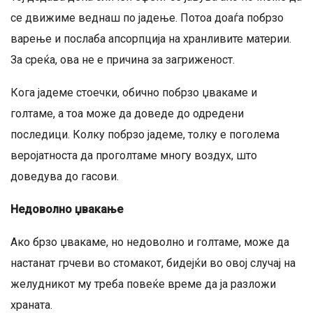
се движиме веднаш по јадење. Потоа доаѓа побрзо
варење и послаба апсорпција на хранливите материи.
За среќа, ова не е причина за загриженост.
Кога јадеме стоечки, обично побрзо џвакаме и
голтаме, а тоа може да доведе до одредени
последици. Колку побрзо јадеме, толку е поголема
веројатноста да проголтаме многу воздух, што
доведува до гасови.
Недоволно џвакање
Ако брзо џвакаме, но недоволно и голтаме, може да
настанат грчеви во стомакот, бидејќи во овој случај на
желудникот му треба повеќе време да ја разложи
храната.