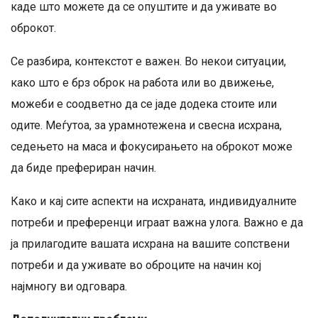
каде што можете да се опуштите и да уживате во
оброкот.
Се разбира, контекстот е важен. Во некои ситуации,
како што е брз оброк на работа или во движење,
можеби е соодветно да се јаде додека стоите или
одите. Меѓутоа, за урамнотежена и свесна исхрана,
седењето на маса и фокусирањето на оброкот може
да биде префериран начин.
Како и кај сите аспекти на исхраната, индивидуалните
потреби и преференци играат важна улога. Важно е да
ја прилагодите вашата исхрана на вашите сопствени
потреби и да уживате во оброците на начин кој
најмногу ви одговара.