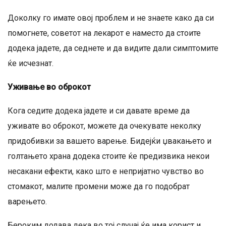
Доколку го имате овој проблем и не знаете како да си
помогнете, советот на лекарот е наместо да стоите
додека јадете, да седнете и да видите дали симптомите
ќе исчезнат.
Уживање во оброкот
Кога седите додека јадете и си давате време да
уживате во оброкот, можете да очекувате неколку
придобивки за вашето варење. Бидејќи џвакањето и
голтањето храна додека стоите ќе предизвика некои
несакани ефекти, како што е непријатно чувство во
стомакот, малите промени може да го подобрат
варењето.
Бероким додава дека во тој случај ќе има корист и