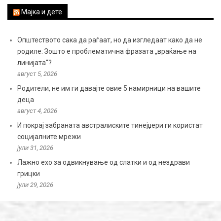
Мајка и дете
Општеството сака да раѓаат, но да изгледаат како да не
родиле: Зошто е проблематична фразата „враќање на
линијата“?
август 5, 2026
Родители, не им ги давајте овие 5 намирници на вашите
деца
август 4, 2026
И покрај забраната австралиските тинејџери ги користат
социјалните мрежи
јули 31, 2026
Лажно ехо за одвикнување од слатки и од нездрави
грицки
јули 29, 2026