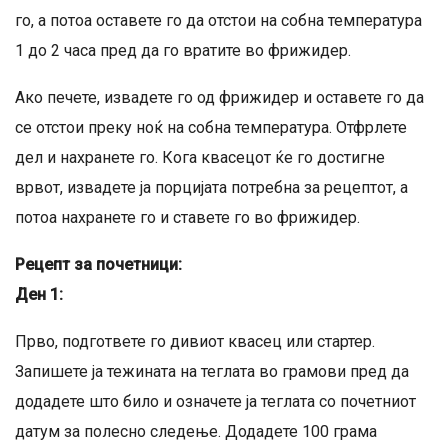
го, а потоа оставете го да отстои на собна температура
1 до 2 часа пред да го вратите во фрижидер.
Ако печете, извадете го од фрижидер и оставете го да
се отстои преку ноќ на собна температура. Отфрлете
дел и нахранете го. Кога квасецот ќе го достигне
врвот, извадете ја порцијата потребна за рецептот, а
потоа нахранете го и ставете го во фрижидер.
Рецепт за почетници:
Ден 1:
Прво, подгответе го дивиот квасец или стартер.
Запишете ја тежината на теглата во грамови пред да
додадете што било и означете ја теглата со почетниот
датум за полесно следење. Додадете 100 грама