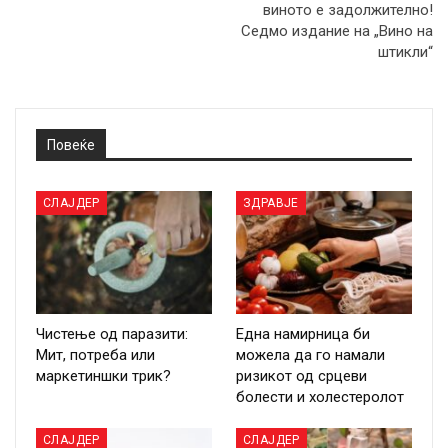
виното е задолжително!
Седмо издание на „Вино на
штикли“
Повеќе
СЛАЈДЕР
ЗДРАВЈЕ
Чистење од паразити:
Една намирница би
Мит, потреба или
можела да го намали
маркетиншки трик?
ризикот од срцеви
болести и холестеролот
СЛАЈДЕР
СЛАЈДЕР