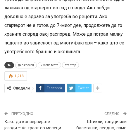
лажичка од стартерот во сад со вода. Ако лебди,
доволно е здраво за употреба во рецепти. Ако
стартерот не е готов до 7-миот ден, продолжете да го
храните според овој распоред. Може да потрае малку
подолго во зависност од многу фактори – како што се
употребеното брашно и околината.
див квасец
кисело тесто
стартер
1,218
Сподели
Facebook
Twitter
ПРЕТХОДНО
СЛЕДНО
Како да конзервирате
Штикли, топуци или
јагоди – ќе траат со месеци
балетанки, сеедно, само