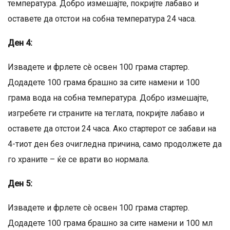
температура. Добро измешајте, покријте лабаво и
оставете да отстои на собна температура 24 часа.
Ден 4:
Извадете и фрлете сè освен 100 грама стартер.
Додадете 100 грама брашно за сите намени и 100
грама вода на собна температура. Добро измешајте,
изгребете ги страните на теглата, покријте лабаво и
оставете да отстои 24 часа. Ако стартерот се забави на
4-тиот ден без очигледна причина, само продолжете да
го храните – ќе се врати во нормала.
Ден 5:
Извадете и фрлете сè освен 100 грама стартер.
Додадете 100 грама брашно за сите намени и 100 мл