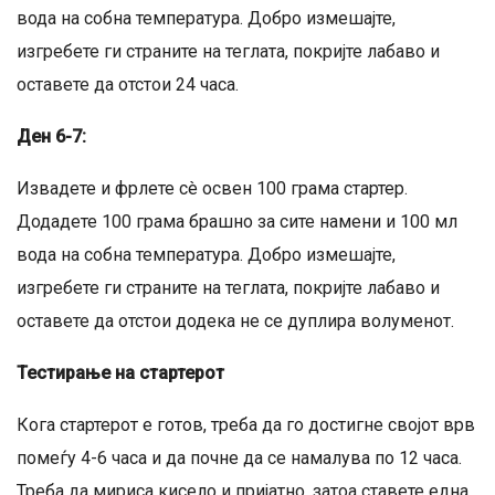
вода на собна температура. Добро измешајте,
изгребете ги страните на теглата, покријте лабаво и
оставете да отстои 24 часа.
Ден 6-7:
Извадете и фрлете сè освен 100 грама стартер.
Додадете 100 грама брашно за сите намени и 100 мл
вода на собна температура. Добро измешајте,
изгребете ги страните на теглата, покријте лабаво и
оставете да отстои додека не се дуплира волуменот.
Тестирање на стартерот
Кога стартерот е готов, треба да го достигне својот врв
помеѓу 4-6 часа и да почне да се намалува по 12 часа.
Треба да мириса кисело и пријатно, затоа ставете една