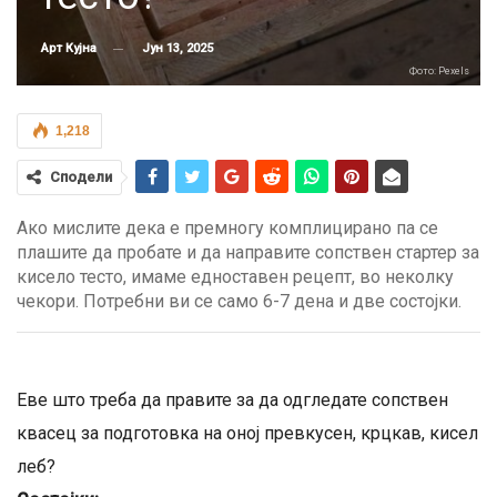
Јун 13, 2025
Арт Кујна
Фото: Pexels
1,218
Сподели
Ако мислите дека е премногу комплицирано па се
плашите да пробате и да направите сопствен стартер за
кисело тесто, имаме едноставен рецепт, во неколку
чекори. Потребни ви се само 6-7 дена и две состојки.
Еве што треба да правите за да одгледате сопствен
квасец за подготовка на оној превкусен, крцкав, кисел
леб?