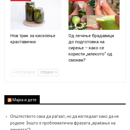
Нов трик за киселење
Од лечење брадавици
краставички
до подготовка на
сирење – како се
користи „млекото“ од
смокви?
ПРЕТХОДНО
СЛЕДНО
Мајка и дете
Општеството сака да раѓаат, но да изгледаат како да не
родиле: Зошто е проблематична фразата „враќање на
линијата“?