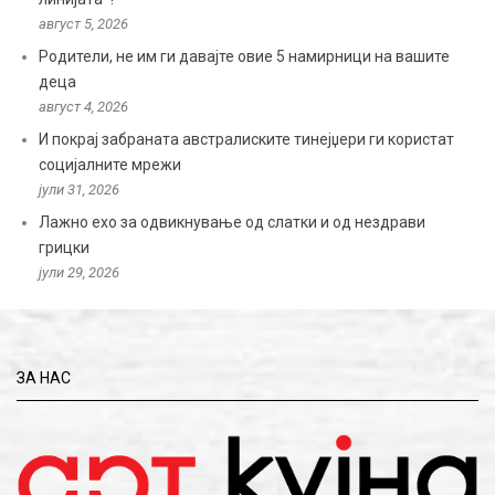
август 5, 2026
Родители, не им ги давајте овие 5 намирници на вашите
деца
август 4, 2026
И покрај забраната австралиските тинејџери ги користат
социјалните мрежи
јули 31, 2026
Лажно ехо за одвикнување од слатки и од нездрави
грицки
јули 29, 2026
ЗА НАС