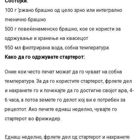
Состојки:
100 г ‘ржано брашно од цело зрно или интегрално
пченично брашно
500 г повеќенаменско брашно, кое се користи за
одржување и хранење на квасецот
950 мл филтрирана вода, собна температура
Како да го одржувате стартерот:
Оние кои често печат можат да го чуваат на собна
температура. За да го користите стартерот, фрлете дел
и нахранете го и почекајте да го достигне својот врв, 4-
6 часа, а потоа земете го делот кој ви е потребен за
рецептот. Ако печете еднаш неделно, чувајте го
стартерот во фрижидер.
Еднаш неделно, фрлете дел од стартерот и нахранете