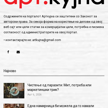
Содржините на порталот Арткујна се заштитени со Законот за
авторски права. За секоја форма на користење на делови од овој
веб сајт или цели статии за комерцијални цели, потребна е писмена
согласност од администраторите на овој портал.
• контактирајте не:
artkujna@gmail.com
Најново
Чистење од паразити: Мит, потреба или
маркетиншки трик?
Авг 6, 2026
Една намирница би можела да го намали