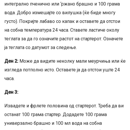
интегрално пченично или ‘ржано брашно и 100 грама
вода. Добро измешајте со вилушка (ќе биде многу
густо). Покријте лабаво со капак и оставете да отстои
на собна температура 24 часа. Ставете ластиче околу
теглата за да го означите растот на стартерот. Означете
ја теглата со датумот за следење.
Ден 2:
Може да видите неколку мали меурчиња или ќе
изгледа потполно исто. Оставете ја да отстои уште 24
часа.
Ден 3:
Извадете и фрлете половина од стартерот. Треба да ви
останат 100 грама стартер. Додадете 100 грама
универзално брашно и 100 мл вода на собна