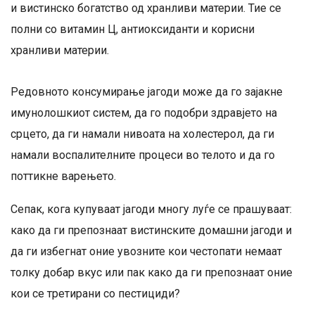
и вистинско богатство од хранливи материи. Тие се
полни со витамин Ц, антиоксиданти и корисни
хранливи материи.
Редовното консумирање јагоди може да го зајакне
имунолошкиот систем, да го подобри здравјето на
срцето, да ги намали нивоата на холестерол, да ги
намали воспалителните процеси во телото и да го
поттикне варењето.
Сепак, кога купуваат јагоди многу луѓе се прашуваат:
како да ги препознаат вистинските домашни јагоди и
да ги избегнат оние увозните кои честопати немаат
толку добар вкус или пак како да ги препознаат оние
кои се третирани со пестициди?