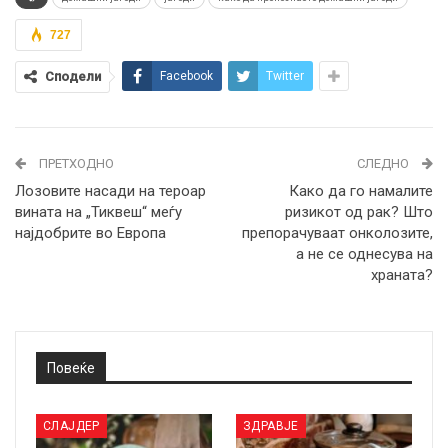
727
Сподели
Facebook
Twitter
ПРЕТХОДНО
СЛЕДНО
Лозовите насади на тероар
Како да го намалите
вината на „Тиквеш“ меѓу
ризикот од рак? Што
најдобрите во Европа
препорачуваат онколозите,
а не се однесува на
храната?
Повеќе
СЛАЈДЕР
ЗДРАВЈЕ