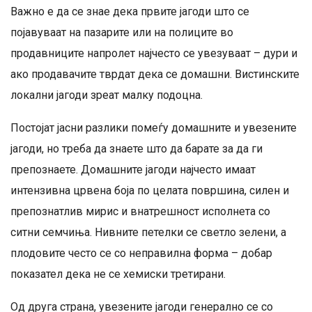
Важно е да се знае дека првите јагоди што се
појавуваат на пазарите или на полиците во
продавниците напролет најчесто се увезуваат – дури и
ако продавачите тврдат дека се домашни. Вистинските
локални јагоди зреат малку подоцна.
Постојат јасни разлики помеѓу домашните и увезените
јагоди, но треба да знаете што да барате за да ги
препознаете. Домашните јагоди најчесто имаат
интензивна црвена боја по целата површина, силен и
препознатлив мирис и внатрешност исполнета со
ситни семчиња. Нивните петелки се светло зелени, а
плодовите често се со неправилна форма – добар
показател дека не се хемиски третирани.
Од друга страна, увезените јагоди генерално се со