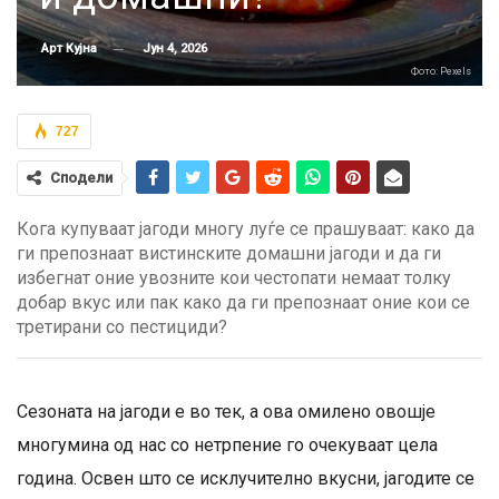
Јун 4, 2026
Арт Кујна
Фото: Pexels
727
Сподели
Кога купуваат јагоди многу луѓе се прашуваат: како да
ги препознаат вистинските домашни јагоди и да ги
избегнат оние увозните кои честопати немаат толку
добар вкус или пак како да ги препознаат оние кои се
третирани со пестициди?
Сезоната на јагоди е во тек, а ова омилено овошје
многумина од нас со нетрпение го очекуваат цела
година. Освен што се исклучително вкусни, јагодите се