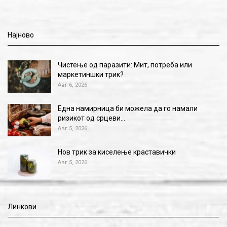
Најново
Чистење од паразити: Мит, потреба или
маркетиншки трик?
Авг 6, 2026
Една намирница би можела да го намали
ризикот од срцеви…
Авг 5, 2026
Нов трик за киселење краставички
Авг 5, 2026
Линкови