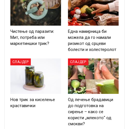
Чистење од паразити:
Една намирница би
Мит, потреба или
можела да го намали
маркетиншки трик?
ризикот од срцеви
болести и холестеролот
СЛАЈДЕР
СЛАЈДЕР
Нов трик за киселење
Од лечење брадавици
краставички
до подготовка на
сирење – како се
користи „млекото“ од
смокви?