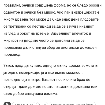
правилна, речиси совршена форма, но се бледо розови
одвнатре и речиси без мирис. Ако пак внатрешноста е
многу црвена, тоа може да биде знак дека плодовите
се третирани со пестициди за да се зачува нивниот
изглед и рокот на траење. Визуелниот впечаток и
мирисот на јагодите често се доволни за да се
препознае дали станува збор за вистински домашен
производ.
Затоа, пред да купите, одвојте малку време: земете ја
јагодата, помирисајте ја и ако имате можност,
погледнете ја внатре. Вашиот нос и очите брзо ќе
откријат дали држите нешто навистина домашно или
само добро спакувана измама.
домашни јагоди
јагоди
како да препознаете домашни јагоди