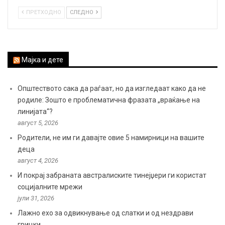
ПРЕТХОДНО
СЛЕДНО
Мајка и дете
Општеството сака да раѓаат, но да изгледаат како да не
родиле: Зошто е проблематична фразата „враќање на
линијата“?
август 5, 2026
Родители, не им ги давајте овие 5 намирници на вашите
деца
август 4, 2026
И покрај забраната австралиските тинејџери ги користат
социјалните мрежи
јули 31, 2026
Лажно ехо за одвикнување од слатки и од нездрави
грицки