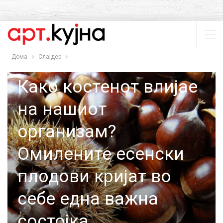
Дома
Слајдер
СЛАЈДЕР
ТОП 5
Како костенот влијае
на нашиот
организам?
Омилените есенски
плодови кријат во
себе една важна
состојка