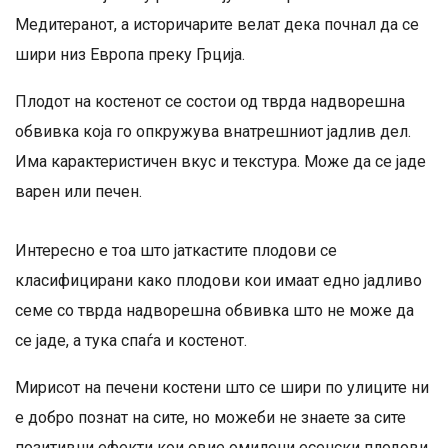
Медитеранот, а историчарите велат дека почнал да се
шири низ Европа преку Грција.
Плодот на костенот се состои од тврда надворешна
обвивка која го опкружува внатрешниот јадлив дел.
Има карактеристичен вкус и текстура. Може да се јаде
варен или печен.
Интересно е тоа што јаткастите плодови се
класифицирани како плодови кои имаат едно јадливо
семе со тврда надворешна обвивка што не може да
се јаде, а тука спаѓа и костенот.
Мирисот на печени костени што се шири по улиците ни
е добро познат на сите, но можеби не знаете за сите
позитивни ефекти кои овие омилени есенски плодови