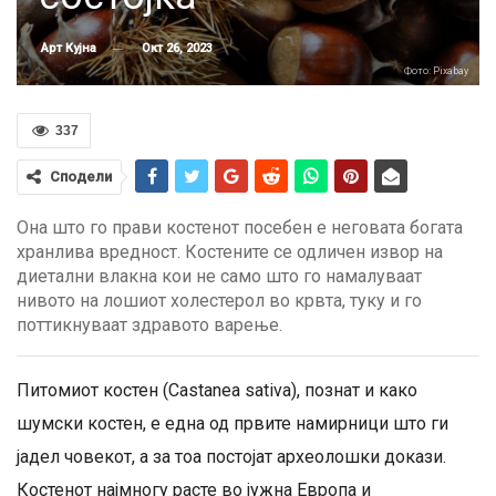
Окт 26, 2023
Арт Кујна
Фото: Pixabay
337
Сподели
Она што го прави костенот посебен е неговата богата
хранлива вредност. Костените се одличен извор на
диетални влакна кои не само што го намалуваат
нивото на лошиот холестерол во крвта, туку и го
поттикнуваат здравото варење.
Питомиот костен (Castanea sativa), познат и како
шумски костен, е една од првите намирници што ги
јадел човекот, а за тоа постојат археолошки докази.
Костенот најмногу расте во јужна Европа и