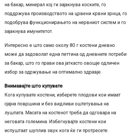
на бакар, минерал кој ги зајакнува коските, го
поддржува производството на црвени крвни зрнца, го
подобрува функционирањето на нервниот систем и го
зајакнува имунитетот.
Интересно е што само околу 80 г костени дневно
може да задоволат една петтина од дневните потреби
за бакар, што го прави ова јаткасто овошје одличен
избор за одржување на оптимално здравје.
Внимавајте што купувате
Кога купувате костени, изберете плодови кои имаат
сјајна површина и без видливи оштетувања на
лушпата. Масата на костенот треба да одговара на
неговата големина. Избегнувајте костени кои
испуштаат шуплив звук кога ќе ги протресете.