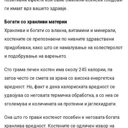
ги имаат врз вашето здравје.
Богати со хранливи материи
Хранливи и богати со влакна, витамини и минерали,
костените се препознаени по нивните здравствени
придобивки, како што се намалување на холестеролот
и подобрување на варењето.
Сто грама печен костен има околу 245 калории, па
затоа често се смета за храна со висока енергетска
вредност. Но, факт е дека калориската вредност се
удвојува со неговата термичка обработка, а со неа се
зголемува и количината на протеини и јаглехидрати.
Она што го прави костенот посебен е неговата богата
хранлива вредност. Костените се одличен извор на