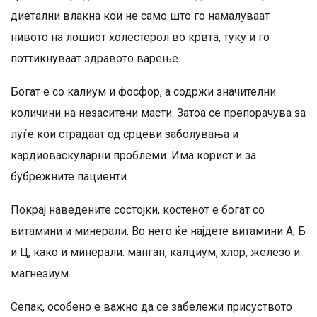
диетални влакна кои не само што го намалуваат
нивото на лошиот холестерол во крвта, туку и го
поттикнуваат здравото варење.
Богат е со калиум и фосфор, а содржи значителни
количини на незаситени масти. Затоа се препорачува за
луѓе кои страдаат од срцеви заболувања и
кардиоваскуларни проблеми. Има корист и за
бубрежните пациенти.
Покрај наведените состојки, костенот е богат со
витамини и минерали. Во него ќе најдете витамини А, Б
и Ц, како и минерали: манган, калциум, хлор, железо и
магнезиум.
Сепак, особено е важно да се забележи присуството