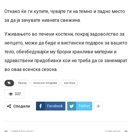
Откако ќе ги купите, чувајте ги на темно и ладно место
за да ја зачувате нивната свежина.
Уживањето во печени костени, покрај задоволство за
непцето, може да биде и вистински подарок за вашето
тело, обезбедувајќи му бројни хранливи материи и
здравствени придобивки кои не треба да се занемарат
во оваа есенска сезона.
бакар
есенски плодови
костени
337
Сподели
Facebook
Twitter
ПРЕТХОДНО
СЛЕДНО