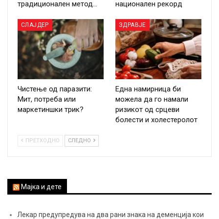
традиционален метод…
национален рекорд
СЛАЈДЕР
ЗДРАВЈЕ
Чистење од паразити:
Една намирница би
Мит, потреба или
можела да го намали
маркетиншки трик?
ризикот од срцеви
болести и холестеролот
ПРЕТХОДНО
СЛЕДНО
Мајка и дете
Лекар предупредува на два рани знака на деменција кои