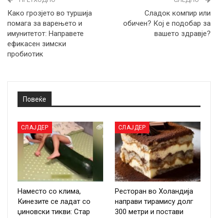
Како грозјето во туршија
Сладок компир или
помага за варењето и
обичен? Кој е подобар за
имунитетот: Направете
вашето здравје?
ефикасен зимски
пробиотик
Повеќе
СЛАЈДЕР
СЛАЈДЕР
Наместо со клима,
Ресторан во Холандија
Кинезите се ладат со
направи тирамису долг
џиновски тикви: Стар
300 метри и постави