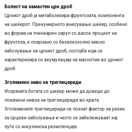
Болест на замастен црн дроб
Црниот дроб ја метаболизира фруктозата, компонента
на шеќерот. Прекумерното внесување шеќер, особено
во форма на пченкарен сируп со висок процент на
фруктоза, е поврзано со безалкохолно масно
заболување на црниот дроб, состојба која се
карактеризира со акумулација на маснотии во црниот
дроб.
Зголемено ниво на триглицериди
Исхраната богата со шеќер може да доведе до
покачени нивоа на триглицериди во крвта.
Зголемените триглицериди се познат фактор на ризик
за срцеви заболувања и често се забележуваат кај
луѓе со инсулинска резистенција.