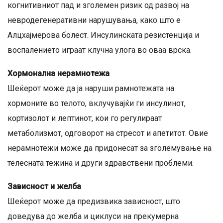
когнитивниот пад и зголемен ризик од развој на
невродегенеративни нарушувања, како што е
Алцхајмерова болест. Инсулинската резистенција и
воспалението играат клучна улога во оваа врска.
Хормонална нерамнотежа
Шеќерот може да ја наруши рамнотежата на
хормоните во телото, вклучувајќи ги инсулинот,
кортизолот и лептинот, кои го регулираат
метаболизмот, одговорот на стресот и апетитот. Овие
нерамнотежи може да придонесат за зголемување на
телесната тежина и други здравствени проблеми.
Зависност и желба
Шеќерот може да предизвика зависност, што
доведува до желба и циклуси на прекумерна