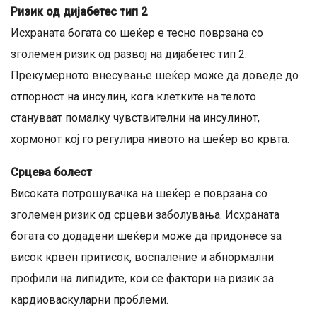
Ризик од дијабетес тип 2
Исхраната богата со шеќер е тесно поврзана со
зголемен ризик од развој на дијабетес тип 2.
Прекумерното внесување шеќер може да доведе до
отпорност на инсулин, кога клетките на телото
стануваат помалку чувствителни на инсулинот,
хормонот кој го регулира нивото на шеќер во крвта.
Срцева болест
Високата потрошувачка на шеќер е поврзана со
зголемен ризик од срцеви заболувања. Исхраната
богата со додадени шеќери може да придонесе за
висок крвен притисок, воспаление и абнормални
профили на липидите, кои се фактори на ризик за
кардиоваскуларни проблеми.