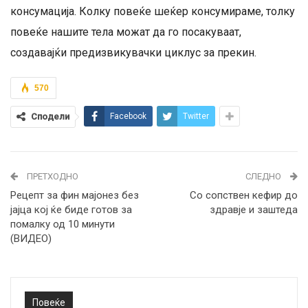
консумација. Колку повеќе шеќер консумираме, толку
повеќе нашите тела можат да го посакуваат,
создавајќи предизвикувачки циклус за прекин.
570
Сподели
Facebook
Twitter
ПРЕТХОДНО
СЛЕДНО
Рецепт за фин мајонез без
Со сопствен кефир до
јајца кој ќе биде готов за
здравје и заштеда
помалку од 10 минути
(ВИДЕО)
Повеќе