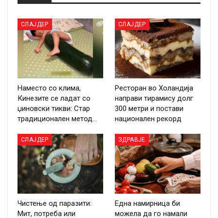
СЛАЈДЕР
СЛАЈДЕР
Наместо со клима,
Ресторан во Холандија
Кинезите се ладат со
направи тирамису долг
џиновски тикви: Стар
300 метри и постави
традиционален метод…
национален рекорд
СЛАЈДЕР
ЗДРАВЈЕ
Чистење од паразити:
Една намирница би
Мит, потреба или
можела да го намали