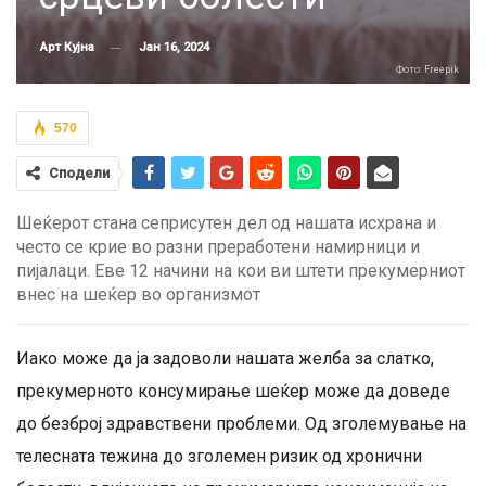
Јан 16, 2024
Арт Кујна
Фото: Freepik
570
Сподели
Шеќерот стана сеприсутен дел од нашата исхрана и
често се крие во разни преработени намирници и
пијалаци. Еве 12 начини на кои ви штети прекумерниот
внес на шеќер во организмот
Иако може да ја задоволи нашата желба за слатко,
прекумерното консумирање шеќер може да доведе
до безброј здравствени проблеми. Од зголемување на
телесната тежина до зголемен ризик од хронични