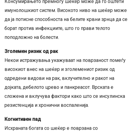
Консумирањето премногу шеќер може да го оштети
имунолошкиот систем. Високото ниво на шеќер може
да ја потисне способноста на белите крвни зрнца да се
борат против инфекциите, што го прави телото
поподложно на болести.
Зголемен ризик од рак
Некои истражувања укажуваат на поврзаност помеѓу
високиот внес на шеќер и зголемениот ризик од
одредени видови на рак, вклучително и ракот на
дојката, дебелото црево и панкреасот. Врската е
сложена и вклучува фактори како што се инсулинска
резистенција и хронични воспаленија.
Когнитивен пад
Исхраната богата со шеќер е поврзана со