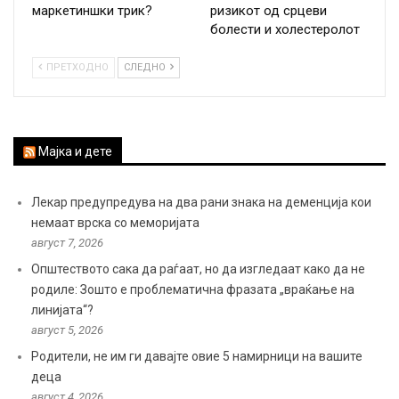
маркетиншки трик?
ризикот од срцеви
болести и холестеролот
ПРЕТХОДНО
СЛЕДНО
Мајка и дете
Лекар предупредува на два рани знака на деменција кои
немаат врска со меморијата
август 7, 2026
Општеството сака да раѓаат, но да изгледаат како да не
родиле: Зошто е проблематична фразата „враќање на
линијата“?
август 5, 2026
Родители, не им ги давајте овие 5 намирници на вашите
деца
август 4, 2026