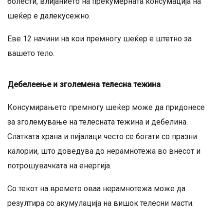
болести, влијанието на прекумерната консумација на
шеќер е далекусежно.
Еве 12 начини на кои премногу шеќер е штетно за
вашето тело.
Дебелеење и зголемена телесна тежина
Консумирањето премногу шеќер може да придонесе
за зголемување на телесната тежина и дебелина.
Слатката храна и пијалаци често се богати со празни
калории, што доведува до нерамнотежа во внесот и
потрошувачката на енергија.
Со текот на времето оваа нерамнотежа може да
резултира со акумулација на вишок телесни масти.