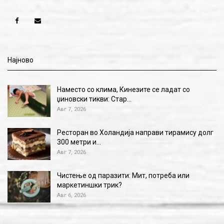
Најново
Наместо со клима, Кинезите се ладат со
џиновски тикви: Стар…
Авг 7, 2026
Ресторан во Холандија направи тирамису долг
300 метри и…
Авг 7, 2026
Чистење од паразити: Мит, потреба или
маркетиншки трик?
Авг 6, 2026