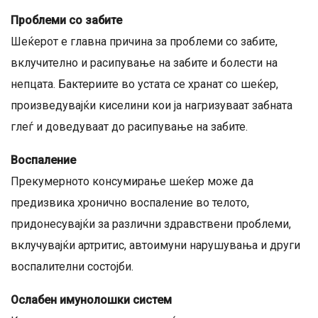
Проблеми со забите
Шеќерот е главна причина за проблеми со забите,
вклучително и расипување на забите и болести на
непцата. Бактериите во устата се хранат со шеќер,
произведувајќи киселини кои ја нагризуваат забната
глеѓ и доведуваат до расипување на забите.
Воспаление
Прекумерното консумирање шеќер може да
предизвика хронично воспаление во телото,
придонесувајќи за различни здравствени проблеми,
вклучувајќи артритис, автоимуни нарушувања и други
воспалителни состојби.
Ослабен имунолошки систем