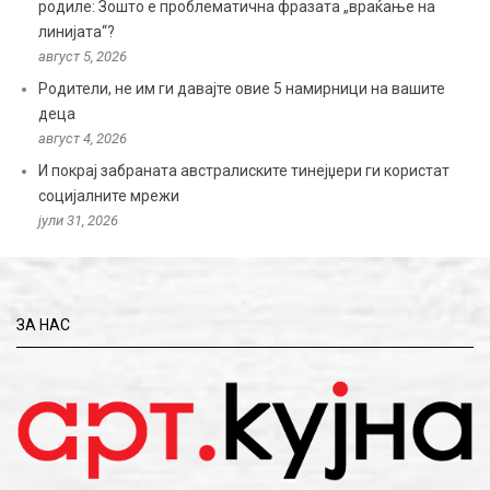
родиле: Зошто е проблематична фразата „враќање на
линијата“?
август 5, 2026
Родители, не им ги давајте овие 5 намирници на вашите
деца
август 4, 2026
И покрај забраната австралиските тинејџери ги користат
социјалните мрежи
јули 31, 2026
ЗА НАС