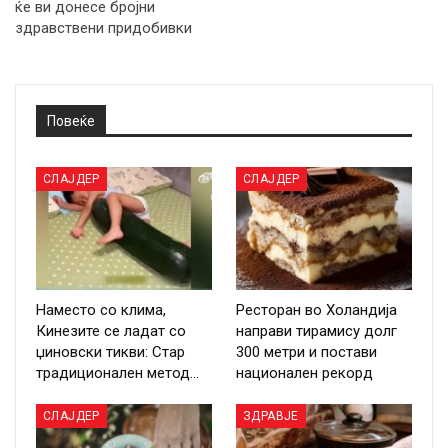
ќе ви донесе бројни
здравствени придобивки
Повеќе
СЛАЈДЕР
СЛАЈДЕР
Наместо со клима,
Ресторан во Холандија
Кинезите се ладат со
направи тирамису долг
џиновски тикви: Стар
300 метри и постави
традиционален метод…
национален рекорд
СЛАЈДЕР
ЗДРАВЈЕ