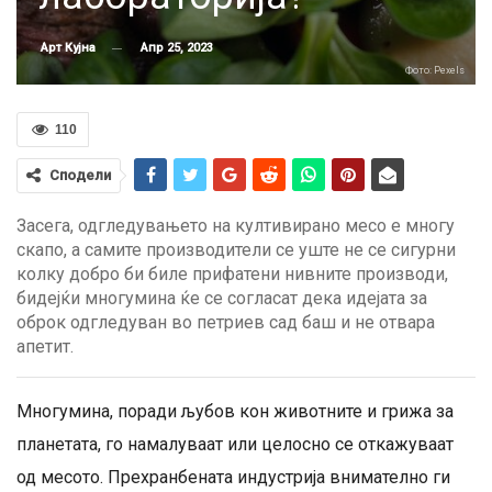
Апр 25, 2023
Арт Кујна
Фото: Pexels
110
Сподели
Засега, одгледувањето на култивирано месо е многу
скапо, а самите производители се уште не се сигурни
колку добро би биле прифатени нивните производи,
бидејќи многумина ќе се согласат дека идејата за
оброк одгледуван во петриев сад баш и не отвара
апетит.
Многумина, поради љубов кон животните и грижа за
планетата, го намалуваат или целосно се откажуваат
од месото. Прехранбената индустрија внимателно ги