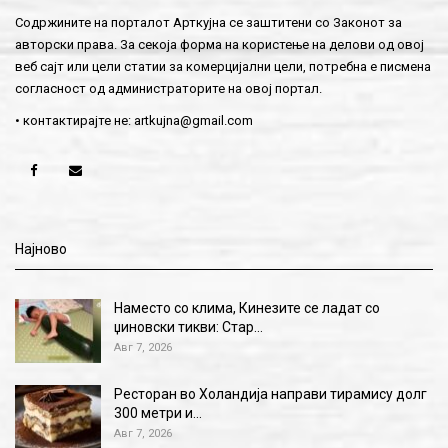
Содржините на порталот Арткујна се заштитени со Законот за
авторски права. За секоја форма на користење на делови од овој
веб сајт или цели статии за комерцијални цели, потребна е писмена
согласност од администраторите на овој портал.
• контактирајте не:
artkujna@gmail.com
Најново
Наместо со клима, Кинезите се ладат со
џиновски тикви: Стар…
Авг 7, 2026
Ресторан во Холандија направи тирамису долг
300 метри и…
Авг 7, 2026