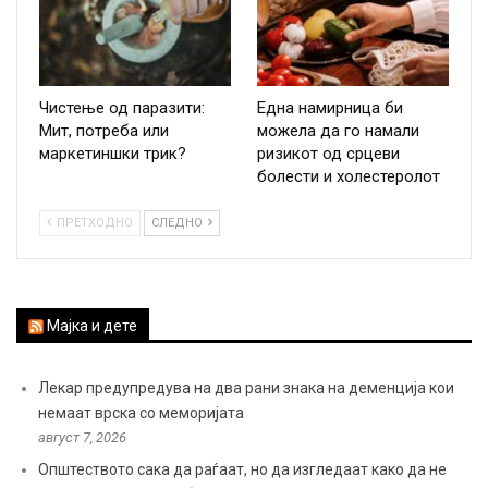
Чистење од паразити:
Една намирница би
Мит, потреба или
можела да го намали
маркетиншки трик?
ризикот од срцеви
болести и холестеролот
ПРЕТХОДНО
СЛЕДНО
Мајка и дете
Лекар предупредува на два рани знака на деменција кои
немаат врска со меморијата
август 7, 2026
Општеството сака да раѓаат, но да изгледаат како да не