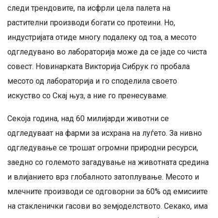
следи трендовите, па исфрли цела палета на
растителни производи богати со протеини. Но,
индустријата отиде многу подалеку од тоа, а месото
одгледувано во лабораторија може да се јаде со чиста
совест. Новинарката Викторија Сибрук го пробала
месото од лабораторија и го споделила своето
искуство со Скај њуз, а ние го пренесуваме.
Секоја година, над 60 милијарди животни се
одгледуваат на фарми за исхрана на луѓето. За нивно
одгледување се трошат огромни природни ресурси,
заедно со големото загадување на животната средина
и влијанието врз глобалното затоплување. Месото и
млечните производи се одговорни за 60% од емисиите
на стакленички гасови во земјоделството. Секако, има