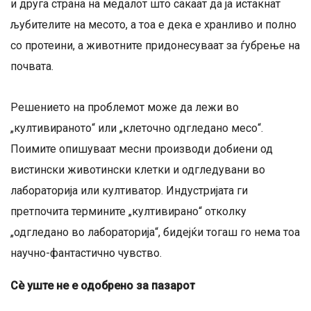
и друга страна на медалот што сакаат да ја истакнат
љубителите на месото, а тоа е дека е хранливо и полно
со протеини, а животните придонесуваат за ѓубрење на
почвата.
Решението на проблемот може да лежи во
„култивираното“ или „клеточно одгледано месо“.
Поимите опишуваат месни производи добиени од
вистински животински клетки и одгледувани во
лабораторија или култиватор. Индустријата ги
претпочита термините „култивирано“ отколку
„одгледано во лабораторија“, бидејќи тогаш го нема тоа
научно-фантастично чувство.
Сè уште не е одобрено за пазарот