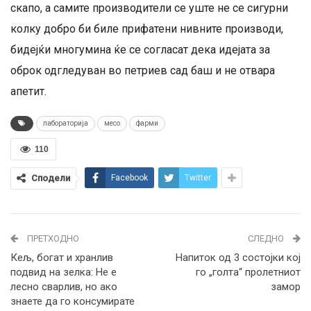
скапо, а самите производители се уште не се сигурни
колку добро би биле прифатени нивните производи,
бидејќи многумина ќе се согласат дека идејата за
оброк одгледуван во петриев сад баш и не отвара
апетит.
лабораторија
месо
фарми
110
Сподели
Facebook
Twitter
ПРЕТХОДНО
СЛЕДНО
Кељ, богат и хранлив
Напиток од 3 состојки кој
подвид на зелка: Не е
го „голта“ пролетниот
лесно сварлив, но ако
замор
знаете да го консумирате