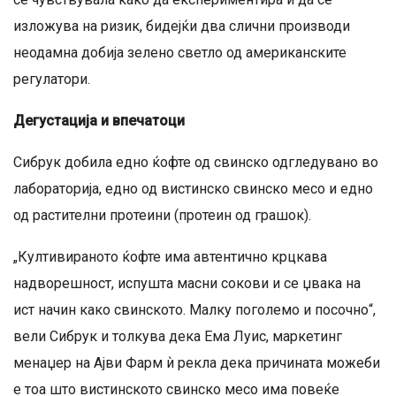
изложува на ризик, бидејќи два слични производи
неодамна добија зелено светло од американските
регулатори.
Дегустација и впечатоци
Сибрук добила едно ќофте од свинско одгледувано во
лабораторија, едно од вистинско свинско месо и едно
од растителни протеини (протеин од грашок).
„Култивираното ќофте има автентично крцкава
надворешност, испушта масни сокови и се џвака на
ист начин како свинското. Малку поголемо и посочно“,
вели Сибрук и толкува дека Ема Луис, маркетинг
менаџер на Ајви Фарм ѝ рекла дека причината можеби
е тоа што вистинското свинско месо има повеќе