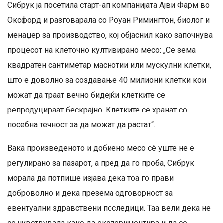
Сибрук ја посетила старт-ап компанијата Ајви Фарм во
Оксфорд и разговарала со Роуан Римингтон, биолог и
менаџер за производство, кој објаснил како започнува
процесот на клеточно култивирано месо: „Се зема
квадратен сантиметар маснотии или мускулни клетки,
што е доволно за создавање 40 милиони клетки кои
можат да траат вечно бидејќи клетките се
репродуцираат бескрајно. Клетките се хранат со
посебна течност за да можат да растат“.
Вака произведеното и добиено месо сè уште не е
регулирано за пазарот, а пред да го проба, Сибрук
морала да потпише изјава дека тоа го прави
доброволно и дека презема одговорност за
евентуални здравствени последици. Таа вели дека не
се чувствувала како да експериментира и да се