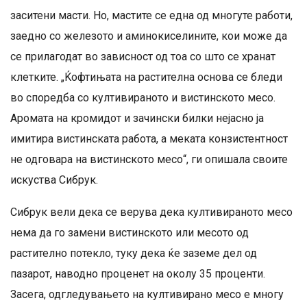
заситени масти. Но, мастите се една од многуте работи,
заедно со железото и аминокиселините, кои може да
се прилагодат во зависност од тоа со што се хранат
клетките. „Ќофтињата на растителна основа се бледи
во споредба со култивираното и вистинското месо.
Аромата на кромидот и зачински билки нејасно ја
имитира вистинската работа, а меката конзистентност
не одговара на вистинското месо“, ги опишала своите
искуства Сибрук.
Сибрук вели дека се верува дека култивираното месо
нема да го замени вистинското или месото од
растително потекло, туку дека ќе заземе дел од
пазарот, наводно проценет на околу 35 проценти.
Засега, одгледувањето на култивирано месо е многу