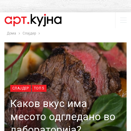
Дома
Слајдер
СЛАЈДЕР
ТОП 5
Каков вкус има
месото одгледано во
лабораторија?