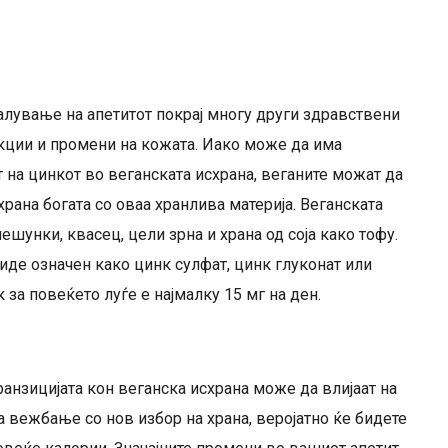
лување на апетитот покрај многу други здравствени
кции и промени на кожата. Иако може да има
на цинкот во веганската исхрана, веганите можат да
рана богата со оваа хранлива материја. Веганската
мешунки, квасец, цели зрна и храна од соја како тофу.
иде означен како цинк сулфат, цинк глуконат или
 за повеќето луѓе е најмалку 15 мг на ден.
анзицијата кон веганска исхрана може да влијаат на
а вежбање со нов избор на храна, веројатно ќе бидете