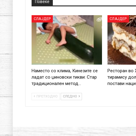
Повеќе
СЛАЈДЕР
СЛАЈДЕР
Наместо со клима, Кинезите се
Ресторан во 
ладат со џиновски тикви: Стар
тирамису дол
традиционален метод…
постави нац
ПРЕТХОДНО
СЛЕДНО