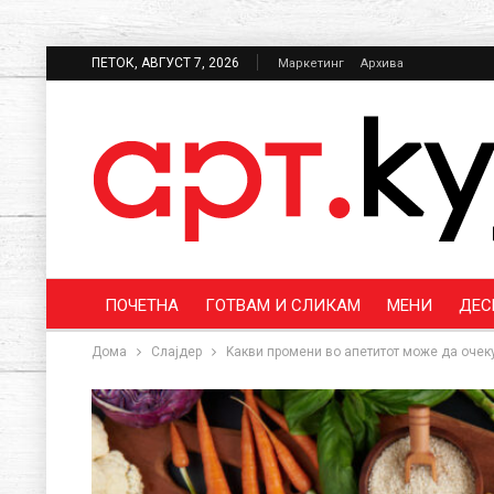
ПЕТОК, АВГУСТ 7, 2026
Маркетинг
Архива
ПОЧЕТНА
ГОТВАМ И СЛИКАМ
МЕНИ
ДЕС
Дома
Слајдер
Kакви промени во апетитот може да очеку