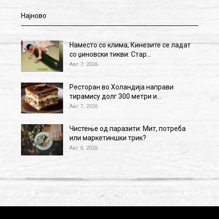
Најново
Наместо со клима, Кинезите се ладат
со џиновски тикви: Стар…
Авг 7, 2026
Ресторан во Холандија направи
тирамису долг 300 метри и…
Авг 7, 2026
Чистење од паразити: Мит, потреба
или маркетиншки трик?
Авг 6, 2026