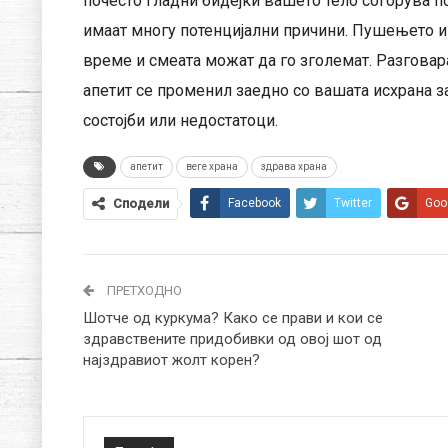
почесто гладни бидејќи вашето тело согорува п
имаат многу потенцијални причини. Пушењето и 
време и смеата можат да го зголемат. Разговар
апетит се променил заедно со вашата исхрана з
состојби или недостатоци.
апетит
веге храна
здрава храна
Сподели
Facebook
Twitter
Goo
ПРЕТХОДНО
Шотче од куркума? Како се прави и кои се
здравствените придобивки од овој шот од
најздравиот жолт корен?