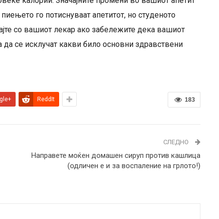
овеќе калории. Значајните промени во вашиот апетит
пиењето го потиснуваат апетитот, но студеното
ајте со вашиот лекар ако забележите дека вашиот
а да се исклучат какви било основни здравствени
gle+
ReddIt
183
СЛЕДНО
Направете моќен домашен сируп против кашлица
(одличен е и за воспаление на грлото!)