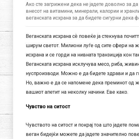
Ако сте загрижени дека не јадете доволно за да
внесот на витамини, минерали, калории и хранл
веганската исхрана за да бидете сигурни дека ф
Веганската исхрана сѐ повеќе ја стекнува почит
ширум светот. Милиони луѓе од сите сфери на ж
исхрана и се горди на нивната транзиција кон т
Веганската исхрана исклучува месо, риба, живин
нуспроизводи. Можно е да бидете здрави и да г
Но, важно е да се напомене дека преминот од ж
вашиот апетит на неколку начини. Еве како.
Чувство на ситост
Чувството на ситост и покрај тоа што јадете по
веган бидејќи можете да јадете значително пов