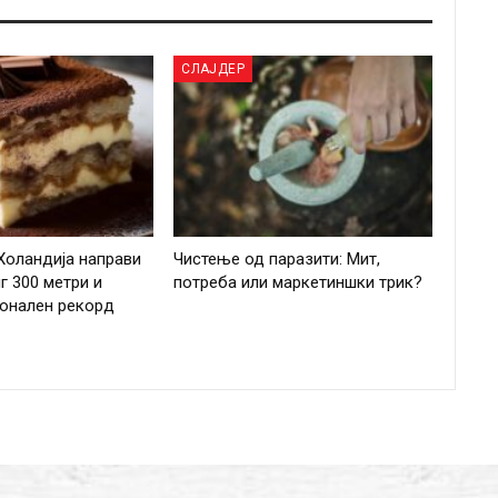
СЛАЈДЕР
Холандија направи
Чистење од паразити: Мит,
г 300 метри и
потреба или маркетиншки трик?
ионален рекорд