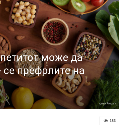
апетитот може да
е се префрлите на
а
Фото: Freepik
183