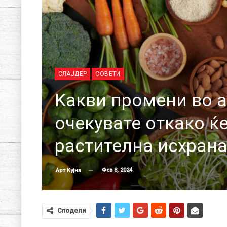
СЛАЈДЕР
СОВЕТИ
Kакви промени во 
очекувате откако ќ
растителна исхран
Фев 8, 2024
Арт Кујна
Сподели