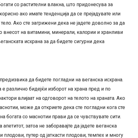
огати со растителни влакна, што придонесува за
корисно ако имате тенденција да се прејадувате или
 тело. Ако сте загрижени дека не јадете доволно за да
о внесот на витамини, минерали, калории и хранливи
еганската исхрана за да бидете сигурни дека
предизвика да бидете погладни на веганска исхрана.
 е различно бидејќи изборот на храна пред и по
актори влијаат на одговорот на телото на храната. Ако
маснотии, може да откриете дека сте погладни кога сте
на богата со маснотии прави да се чувствувате сити.
 апетитот, затоа не заборавајте да јадете веганска
ти плодови, путер од јаткасти плодови, темпех и многу