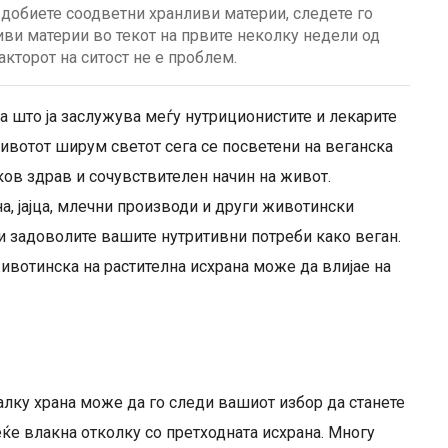
 добиете соодветни хранливи материи, следете го
иви материи во текот на првите неколку недели од
акторот на ситост не е проблем.
та што ја заслужува меѓу нутриционистите и лекарите
ивотот ширум светот сега се посветени на веганска
аков здрав и сочувствителен начин на живот.
а, јајца, млечни производи и други животински
и задоволите вашите нутритивни потреби како веган.
ивотинска на растителна исхрана може да влијае на
малку храна може да го следи вашиот избор да станете
еќе влакна отколку со претходната исхрана. Многу