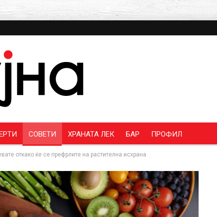
ЕРТИ
СОВЕТИ
ХРАНАТА ЛЕК
БАР
ПРОФИЛ
вате откако ќе се префрлите на растителна исхрана