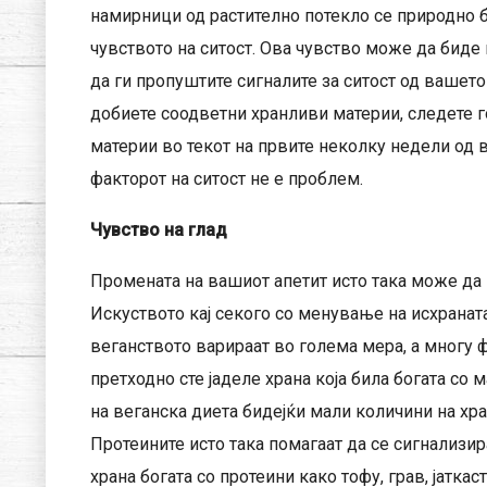
намирници од растително потекло се природно б
чувството на ситост. Ова чувство може да биде 
да ги пропуштите сигналите за ситост од вашето
добиете соодветни хранливи материи, следете г
материи во текот на првите неколку недели од в
факторот на ситост не е проблем.
Чувство на глад
Промената на вашиот апетит исто така може да 
Искуството кај секого со менување на исхраната
веганството варираат во голема мера, а многу ф
претходно сте јаделе храна која била богата со 
на веганска диета бидејќи мали количини на хра
Протеините исто така помагаат да се сигнализира
храна богата со протеини како тофу, грав, јаткас