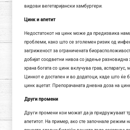
видови вегетаријански хамбургери.
Цинк и апетит
Недостатокот на цинк може да предизвика нама
проблеми, како што се зголемен ризик од инфе
загриженост за ограничената биорасположивост 
добијат соодветни нивоа со јадење разновидна х
храна богата со цинк вклучува грав, аспарагус, 
Цинкот е достапен и во додатоци, каде што ќе б
цинк ацетат. Препорачаната дневна доза на цинк
Други промени
Други промени кои можат да ја придружуваат тр
апетитот. На пример, ако сте започнале режим н