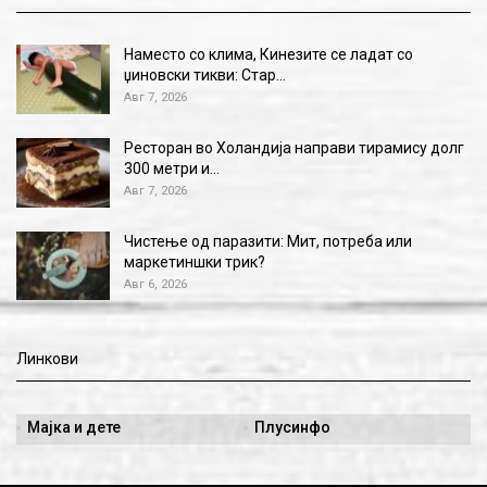
Наместо со клима, Кинезите се ладат со
џиновски тикви: Стар…
Авг 7, 2026
Ресторан во Холандија направи тирамису долг
300 метри и…
Авг 7, 2026
Чистење од паразити: Мит, потреба или
маркетиншки трик?
Авг 6, 2026
Линкови
Мајка и дете
Плусинфо