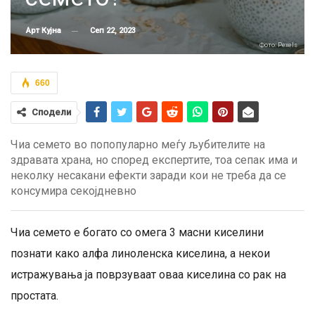
Сеп 22, 2023
Арт Кујна
Фото: Pexels
660
Сподели
Чиа семето во попопуларно меѓу љубителите на
здравата храна, но според експертите, тоа сепак има и
неколку несакани ефекти заради кои не треба да се
консумира секојдневно
Чиа семето е богато со омега 3 масни киселини
познати како алфа линоленска киселина, а некои
истражувања ја поврзуваат оваа киселина со рак на
простата.