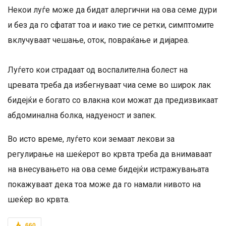
Некои луѓе може да бидат алергични на ова семе дури
и без да го сфатат тоа и иако тие се ретки, симптомите
вклучуваат чешање, оток, повраќање и дијареа.
Луѓето кои страдаат од воспалителна болест на
цревата треба да избегнуваат чиа семе во широк лак
бидејќи е богато со влакна кои можат да предизвикаат
абдоминална болка, надуеност и запек.
Во исто време, луѓето кои земаат лекови за
регулирање на шеќерот во крвта треба да внимаваат
на внесувањето на ова семе бидејќи истражувањата
покажуваат дека тоа може да го намали нивото на
шеќер во крвта.
660