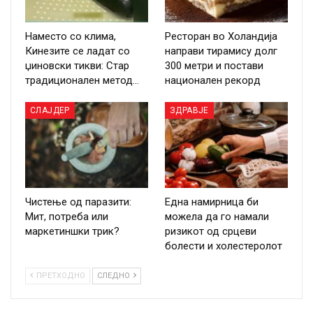
Наместо со клима,
Ресторан во Холандија
Кинезите се ладат со
направи тирамису долг
џиновски тикви: Стар
300 метри и постави
традиционален метод…
национален рекорд
СЛАЈДЕР
ЗДРАВЈЕ
Чистење од паразити:
Една намирница би
Мит, потреба или
можела да го намали
маркетиншки трик?
ризикот од срцеви
болести и холестеролот
ПРЕТХОДНО
СЛЕДНО