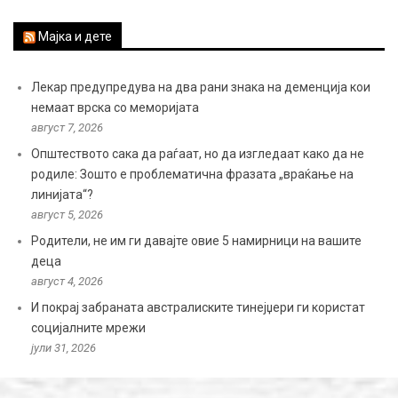
Мајка и дете
Лекар предупредува на два рани знака на деменција кои
немаат врска со меморијата
август 7, 2026
Општеството сака да раѓаат, но да изгледаат како да не
родиле: Зошто е проблематична фразата „враќање на
линијата“?
август 5, 2026
Родители, не им ги давајте овие 5 намирници на вашите
деца
август 4, 2026
И покрај забраната австралиските тинејџери ги користат
социјалните мрежи
јули 31, 2026