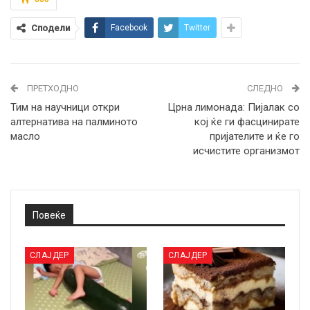
Сподели
Facebook
Twitter
ПРЕТХОДНО
СЛЕДНО
Тим на научници откри
Црна лимонада: Пијалак со
алтернатива на палминото
кој ќе ги фасцинирате
масло
пријателите и ќе го
исчистите организмот
Повеќе
СЛАЈДЕР
СЛАЈДЕР