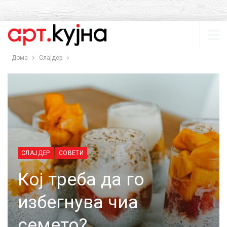
Дома
Слајдер
СЛАЈДЕР
СОВЕТИ
Кој треба да го
избегнува чиа
семето?