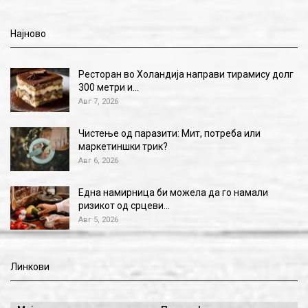
Најново
Ресторан во Холандија направи тирамису долг
300 метри и…
Авг 7, 2026
Чистење од паразити: Мит, потреба или
маркетиншки трик?
Авг 6, 2026
Една намирница би можела да го намали
ризикот од срцеви…
Авг 5, 2026
Линкови