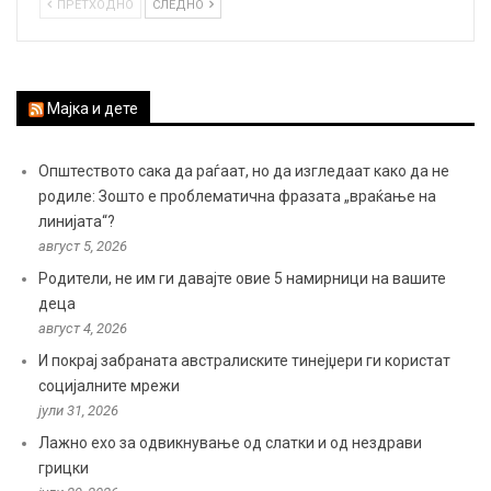
ПРЕТХОДНО
СЛЕДНО
Мајка и дете
Општеството сака да раѓаат, но да изгледаат како да не
родиле: Зошто е проблематична фразата „враќање на
линијата“?
август 5, 2026
Родители, не им ги давајте овие 5 намирници на вашите
деца
август 4, 2026
И покрај забраната австралиските тинејџери ги користат
социјалните мрежи
јули 31, 2026
Лажно ехо за одвикнување од слатки и од нездрави
грицки