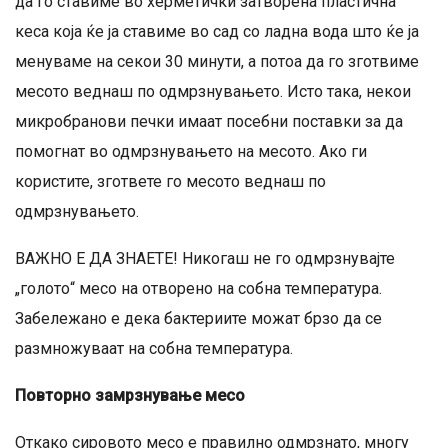
да го ставиме во херметички затворена пластична
кеса која ќе ја ставиме во сад со ладна вода што ќе ја
менуваме на секои 30 минути, а потоа да го зготвиме
месото веднаш по одмрзнувањето. Исто така, некои
микробранови печки имаат посебни поставки за да
помогнат во одмрзнувањето на месото. Ако ги
користите, згответе го месото веднаш по
одмрзнувањето.
ВАЖНО Е ДА ЗНАЕТЕ! Никогаш не го одмрзнувајте
„голото“ месо на отворено на собна температура.
Забележано е дека бактериите можат брзо да се
размножуваат на собна температура.
Повторно замрзнување месо
Откако сировото месо е правилно одмрзнато, многу