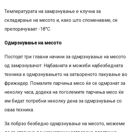
Температурата на замрзнување е клучна за
складирање на месото и, како што споменавме, се
препорачуваат -18°C.
Одмрзнување на месото
Постојат три главни начини за одмрзнување на месото
од замрзнувачот. Најбавната и можеби најбезбедната
техника е одмрзнувањето на затвореното пакување во
фрижидер. Помалите парчиња месо ќе се одмрзнат за
неколку часа, додека на поголемите парчиња месо ќе
им бидат потребни неколку дена за одмрзнување со
оваа техника.
За побрзо безбедно одмрзнување на месото, можеме