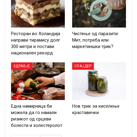
Ресторан во Холандија
Чистење од паразити:
направи тирамису долг
Мит, потреба или
300 метри и постави
маркетиншки трик?
национален рекорд
ЗДРАВЈЕ
СЛАЈДЕР
Една намирница би
Нов трик за киселење
можела да го намали
краставички
ризикот од срцеви
болести и холестеролот