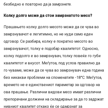
безбедно е повторно да ја замрзнете.
Колку долго може да стои замрзнатото месо?
Прашањето колку долго месото може да се чува во
замрзнувачот е легитимно, но не нуди само еден
одговор. Се разбира, колку е пократко месото во
замрзнувачот, толку е подобар квалитетот. Односно,
колку подолго е во замрзнувач, толку повеќе го губи
квалитетот и вкусот. Меѓутоа, под услов правилно да
го чуваме, може да се чува во замрзнувач една година
без никакви проблеми на споменатите -18°C. Меѓутоа,
времето не е единствениот параметар за одговор на
ова прашање. Различни видови месо имаат различни
препорачани должини на складирање за да го задржат
нивниот квалитет откако ќе се одмрзнат за