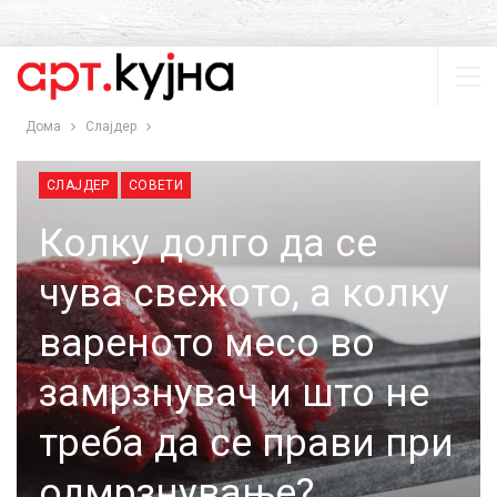
Дома
Слајдер
СЛАЈДЕР
СОВЕТИ
Колку долго да се
чува свежото, a колку
вареното месо во
замрзнувач и што не
треба да се прави при
одмрзнување?