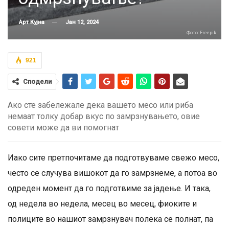
Јан 12, 2024
Арт Кујна
Фото: Freepik
921
Сподели
Ако сте забележале дека вашето месо или риба
немаат толку добар вкус по замрзнувањето, овие
совети може да ви помогнат
Иако сите претпочитаме да подготвуваме свежо месо,
често се случува вишокот да го замрзнеме, а потоа во
одреден момент да го подготвиме за јадење. И така,
од недела во недела, месец во месец, фиоките и
полиците во нашиот замрзнувач полека се полнат, па