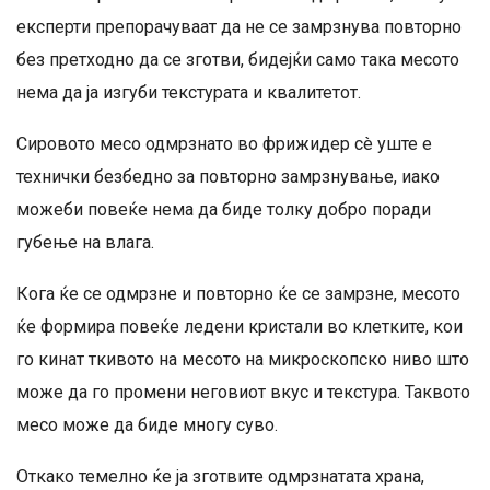
експерти препорачуваат да не се замрзнува повторно
без претходно да се зготви, бидејќи само така месото
нема да ја изгуби текстурата и квалитетот.
Сировото месо одмрзнато во фрижидер сè уште е
технички безбедно за повторно замрзнување, иако
можеби повеќе нема да биде толку добро поради
губење на влага.
Кога ќе се одмрзне и повторно ќе се замрзне, месото
ќе формира повеќе ледени кристали во клетките, кои
го кинат ткивото на месото на микроскопско ниво што
може да го промени неговиот вкус и текстура. Таквото
месо може да биде многу суво.
Откако темелно ќе ја зготвите одмрзнатата храна,