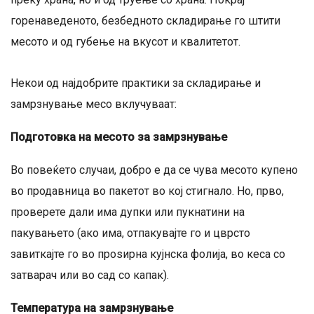
горенаведеното, безбедното складирање го штити
месото и од губење на вкусот и квалитетот.
Некои од најдобрите практики за складирање и
замрзнување месо вклучуваат:
Подготовка на месото за замрзнување
Во повеќето случаи, добро е да се чува месото купено
во продавница во пакетот во кој стигнало. Но, прво,
проверете дали има дупки или пукнатини на
пакувањето (ако има, отпакувајте го и цврсто
завиткајте го во проѕирна кујнска фолија, во кеса со
затварач или во сад со капак).
Температура на замрзнување