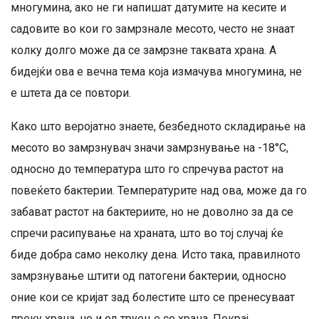
многумина, ако не ги напишат датумите на кесите и
садовите во кои го замрзнале месото, често не знаат
колку долго може да се замрзне таквата храна. А
бидејќи ова е вечна тема која измачува многумина, не
е штета да се повтори.
Како што веројатно знаете, безбедното складирање на
месото во замрзнувач значи замрзнување на -18°C,
односно до температура што го спречува растот на
повеќето бактерии. Температурите над ова, може да го
забават растот на бактериите, но не доволно за да се
спречи расипување на храната, што во тој случај ќе
биде добра само неколку дена. Исто така, правилното
замрзнување штити од патогени бактерии, односно
оние кои се кријат зад болестите што се пренесуваат
преку храна, но и од труење со храна. Покрај