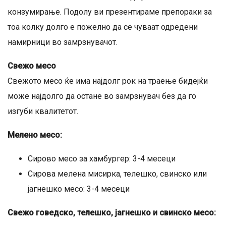
конзумирање. Подолу ви презентираме препораки за
тоа колку долго е пожелно да се чуваат одредени
намирници во замрзнувачот.
Свежо месо
Свежото месо ќе има најдолг рок на траење бидејќи
може најдолго да остане во замрзнувач без да го
изгуби квалитетот.
Мелено месо:
Сирово месо за хамбургер: 3-4 месеци
Сирова мелена мисирка, телешко, свинско или
јагнешко месо: 3-4 месеци
Свежо говедско, телешко, јагнешко и свинско месо: