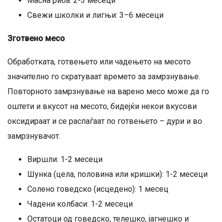
Масна риба: 2-3 месеци
Свежи школки и лигњи: 3–6 месеци
Зготвено месо
Обработката, готвењето или чадењето на месото
значително го скратуваат времето за замрзнување.
Повторното замрзнување на варено месо може да го
оштети и вкусот на месото, бидејќи некои вкусови
оксидираат и се распаѓаат по готвењето – дури и во
замрзнувачот.
Виршли: 1-2 месеци
Шунка (цела, половина или кришки): 1-2 месеци
Солено говедско (исцедено): 1 месец
Чадени колбаси: 1-2 месеци
Остатоци од говедско, телешко, јагнешко и