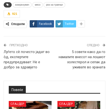
замрзнувач
месо
рок на траење
921
Сподели
Facebook
Twitter
ПРЕТХОДНО
СЛЕДНО
Луѓето сѐ почесто јадат во
5 совети како да го
òд, експертите
намалите внесот на лошиот
предупредуваат: Не е
холестерол и сепак да
добро за здравјето
уживате во храната
Повеќе
СЛАЈДЕР
СЛАЈДЕР