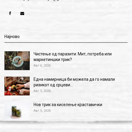
Најново
Чистење од паразити: Мит, потреба или
маркетиншки трик?
Авг 6, 2026
Една намирница би можела да го намали
ризикот од срцеви…
Авг 5, 2026
Нов трик за киселење краставички
Авг 5, 2026