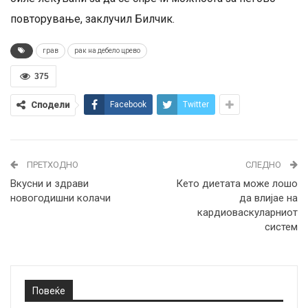
повторување, заклучил Билчик.
грав
рак на дебело црево
375
Сподели
Facebook
Twitter
ПРЕТХОДНО
СЛЕДНО
Вкусни и здрави
Кето диетата може лошо
новогодишни колачи
да влијае на
кардиоваскуларниот
систем
Повеќе