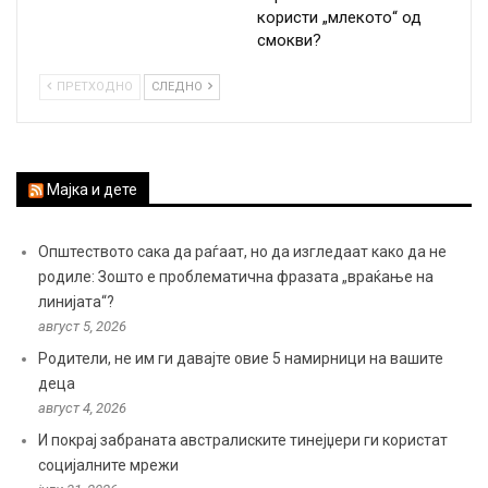
користи „млекото“ од
смокви?
ПРЕТХОДНО
СЛЕДНО
Мајка и дете
Општеството сака да раѓаат, но да изгледаат како да не
родиле: Зошто е проблематична фразата „враќање на
линијата“?
август 5, 2026
Родители, не им ги давајте овие 5 намирници на вашите
деца
август 4, 2026
И покрај забраната австралиските тинејџери ги користат
социјалните мрежи