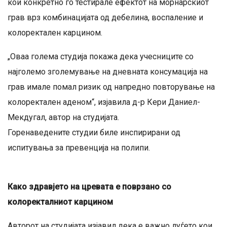
кои конкретно го тестирале ефектот на морнарскиот
грав врз комбинацијата од дебелина, воспаление и
колоректален карцином.
„Оваа голема студија покажа дека учесниците со
најголемо зголемување на дневната консумација на
грав имале помал ризик од напредно повторување на
колоректален аденом“, изјавила д-р Кери Даниел-
Мекдугал, автор на студијата.
Горенаведените студии биле инспирирани од
испитувања за превенција на полипи.
Како здравјето на цревата е поврзано со
колоректалниот карцином
Авторот на студијата изјавил дека е важно луѓето кои