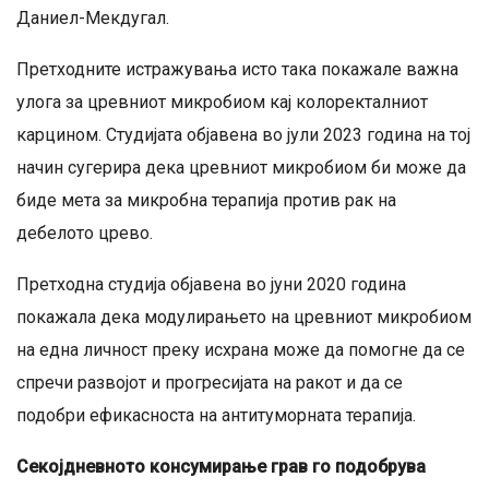
Даниел-Мекдугал.
Претходните истражувања исто така покажале важна
улога за цревниот микробиом кај колоректалниот
карцином. Студијата објавена во јули 2023 година на тој
начин сугерира дека цревниот микробиом би може да
биде мета за микробна терапија против рак на
дебелото црево.
Претходна студија објавена во јуни 2020 година
покажала дека модулирањето на цревниот микробиом
на една личност преку исхрана може да помогне да се
спречи развојот и прогресијата на ракот и да се
подобри ефикасноста на антитуморната терапија.
Секојдневното консумирање грав го подобрува