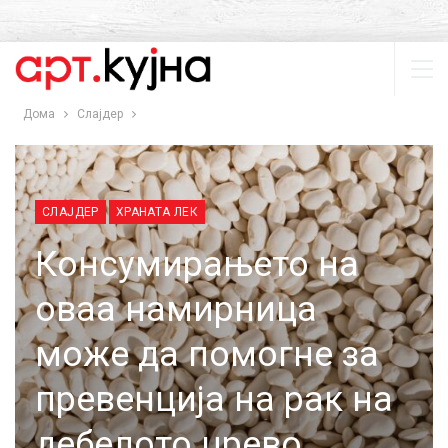
Дома
Слајдер
СЛАЈДЕР
ХРАНАТА ЛЕК
Консумирањето на
оваа намирница
може да помогне за
превенција на рак на
дебелото црево