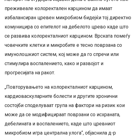
преживеале колоректален карцином да имаат
избалансиран цревен микробиом бидејќи тој директно
комуницира со епителот на дебелото црево каде што
се развива колоректалниот карцином. Врската помеѓу
човечките клетки и микробите е тесно поврзана со
имунолошкиот систем, кој може да го спречи или
стимулира воспалението, како и развојот и
прогресијата на ракот.
„Повторувањето на колоректалниот карцином,
кардиоваскуларните болести и другите хронични
состојби споделуваат група на фактори на ризик кои
може да се модифицираат поврзани со исхраната,
дебелината и воспалението, каде што цревниот
микробиом игра централна улога“, објаснила д-р