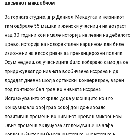
цревниот микробиом
За горната студија, д-р Даниел-Мекдугал и нејзиниот
тим одбрале 55 машки и женски учесници на возраст
над 30 години кои имале историја на лезии на дебелото
црево, историја на колоректален карцином или биле
изложени на висок ризик за преканцерозни полипи.
Осум недели, од учесниците било побарано само да се
придржуваат до нивната вообичаена исхрана и да
додадат дневна шолја органски, конзервиран, варен
под притисок бел грав во нивната исхрана.
Истражувачите откриле дека учесниците кои го
консумирале овој грав секој ден доживеале
позитивни промени во нивниот цревен микробиом.
Овие промени вклучуваа зголемување на алфа
корисни бактерии (Faecalibacterium, Eubacterium и