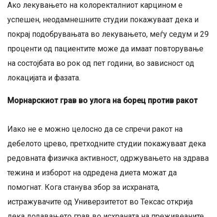
Ако лекувањето на колоректалниот карцином е
успешен, неодамнешните студии покажуваат дека и
покрај подобрувањата во лекувањето, меѓу седум и 29
проценти од пациентите може да имаат повторување
на состојбата во рок од пет години, во зависност од
локацијата и фазата.
Морнарскиот грав во улога на борец против ракот
Иако не е можно целосно да се спречи ракот на
дебелото црево, претходните студии покажуваат дека
редовната физичка активност, одржувањето на здрава
тежина и изборот на одредена диета можат да
помогнат. Кога станува збор за исхраната,
истражувачите од Универзитетот во Тексас открија
дека додавањето грав во исхраната на преживеаните