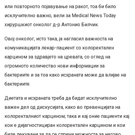
или повторното појавување на ракот, тоа би било
исклучително важно, вели за Medical News Today
хируршкиот онколог д-р Антонио Билчик.
Овој онколог, исто така, ја нагласил важноста на
комуникацијата лекар-пациент со колоректален
карцином за здравјето на цревата, со оглед на
огромното количество нови информации за
бактериите и за тоа како исхраната може да влијае на
бактериите.
Диетата и исхраната треба да бидат исклучително
важен дел од дискусијата, како во превенцијата на
колоректалниот карцином, така и кај оние пациенти кај
кои е дијагностициран колоректален карцином и кои
биле лекувани за да се спречи можноста за негово