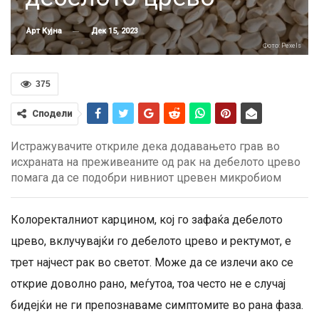
Дек 15, 2023
Арт Кујна
Фото: Pexels
375
Сподели
Истражувачите откриле дека додавањето грав во
исхраната на преживеаните од рак на дебелото црево
помага да се подобри нивниот цревен микробиом
Колоректалниот карцином, кој го зафаќа дебелото
црево, вклучувајќи го дебелото црево и ректумот, е
трет најчест рак во светот. Може да се излечи ако се
открие доволно рано, меѓутоа, тоа често не е случај
бидејќи не ги препознаваме симптомите во рана фаза.