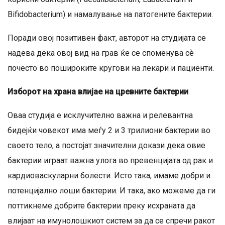
Bifidobacterium) и намалување на патогените бактерии.
Поради овој позитивен факт, авторот на студијата се
надева дека овој вид на грав ќе се споменува сѐ
почесто во пошироките кругови на лекари и пациенти.
Изборот на храна влијае на цревните бактерии
Оваа студија е исклучително важна и релевантна
бидејќи човекот има меѓу 2 и 3 трилиони бактерии во
своето тело, а постојат значителни докази дека овие
бактерии играат важна улога во превенцијата од рак и
кардиоваскуларни болести. Исто така, имаме добри и
потенцијално лоши бактерии. И така, ако можеме да ги
поттикнеме добрите бактерии преку исхраната да
влијаат на имунолошкиот систем за да се спречи ракот