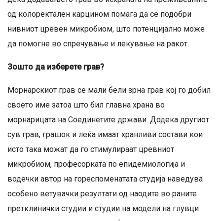
од колоректален карцином помага да се подобри
нивниот цревен микробиом, што потенцијално може
да помогне во спречување и лекување на ракот.
Зошто да изберете грав?
Морнарскиот грав се мали бели зрна грав кој го добил
своето име затоа што бил главна храна во
морнарицата на Соединетите држави. Додека другиот
сув грав, грашок и леќа имаат хранливи состави кои
исто така можат да го стимулираат цревниот
микробиом, професорката по епидемиологија и
водечки автор на гореспоменатата студија наведува
особено ветувачки резултати од наодите во раните
претклинички студии и студии на модели на глувци