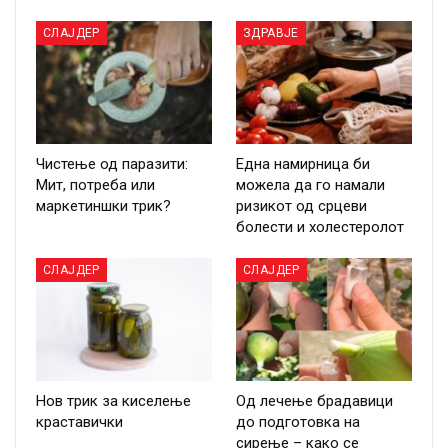
СЛАЈДЕР
ЗДРАВЈЕ
Чистење од паразити:
Една намирница би
Мит, потреба или
можела да го намали
маркетиншки трик?
ризикот од срцеви
болести и холестеролот
СЛАЈДЕР
СЛАЈДЕР
Нов трик за киселење
Од лечење брадавици
краставички
до подготовка на
сирење – како се