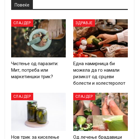
Повеќе
СЛАЈДЕР
ЗДРАВЈЕ
Чистење од паразити:
Една намирница би
Мит, потреба или
можела да го намали
маркетиншки трик?
ризикот од срцеви
болести и холестеролот
СЛАЈДЕР
СЛАЈДЕР
Нов трик за киселење
Од лечење брадавици