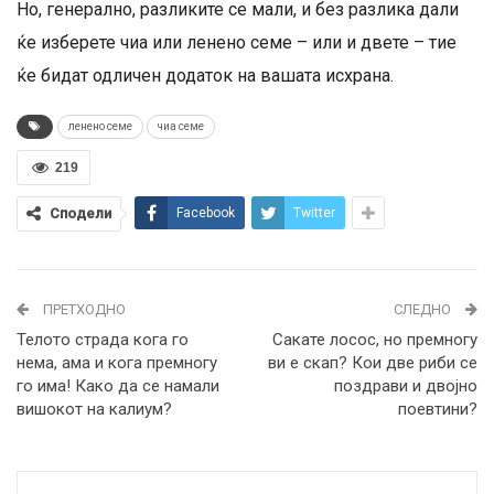
Но, генерално, разликите се мали, и без разлика дали
ќе изберете чиа или ленено семе – или и двете – тие
ќе бидат одличен додаток на вашата исхрана.
ленено семе
чиа семе
219
Сподели
Facebook
Twitter
ПРЕТХОДНО
СЛЕДНО
Телото страда кога го
Сакате лосос, но премногу
нема, ама и кога премногу
ви е скап? Кои две риби се
го има! Како да се намали
поздрави и двојно
вишокот на калиум?
поевтини?