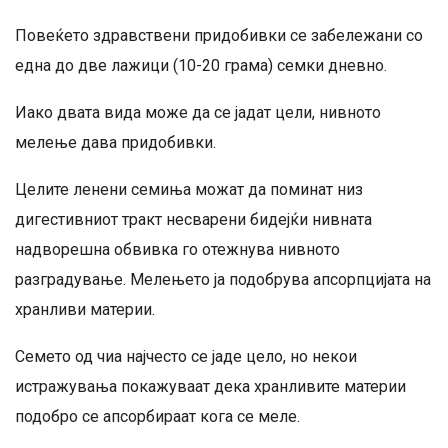
Повеќето здравствени придобивки се забележани со
една до две лажици (10-20 грама) семки дневно.
Иако двата вида може да се јадат цели, нивното
мелење дава придобивки.
Целите ленени семиња можат да поминат низ
дигестивниот тракт несварени бидејќи нивната
надворешна обвивка го отежнува нивното
разградување. Мелењето ја подобрува апсорпцијата на
хранливи материи.
Семето од чиа најчесто се јаде цело, но некои
истражувања покажуваат дека хранливите материи
подобро се апсорбираат кога се меле.