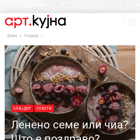
Дома
Слајдер
СЛАЈДЕР
СОВЕТИ
Ленено семе или чиа?
Што е поздраво?