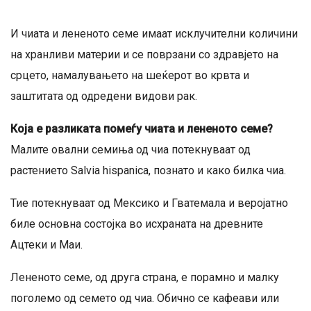
И чиата и лененото семе имаат исклучителни количини
на хранливи материи и се поврзани со здравјето на
срцето, намалувањето на шеќерот во крвта и
заштитата од одредени видови рак.
Која е разликата помеѓу чиата и лененото семе?
Малите овални семиња од чиа потекнуваат од
растението Salvia hispanica, познато и како билка чиа.
Тие потекнуваат од Мексико и Гватемала и веројатно
биле основна состојка во исхраната на древните
Ацтеки и Маи.
Лененото семе, од друга страна, е порамно и малку
поголемо од семето од чиа. Обично се кафеави или