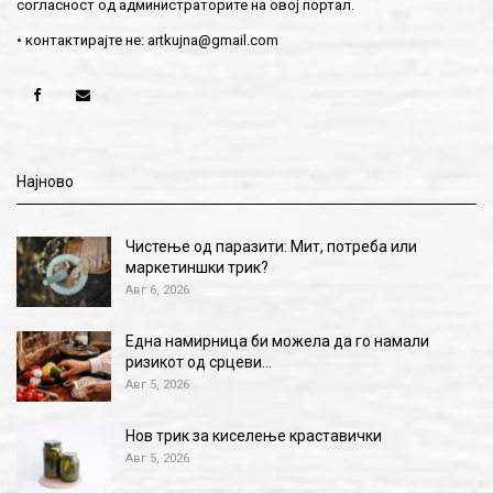
согласност од администраторите на овој портал.
• контактирајте не:
artkujna@gmail.com
Најново
Чистење од паразити: Мит, потреба или
маркетиншки трик?
Авг 6, 2026
Една намирница би можела да го намали
ризикот од срцеви…
Авг 5, 2026
Нов трик за киселење краставички
Авг 5, 2026