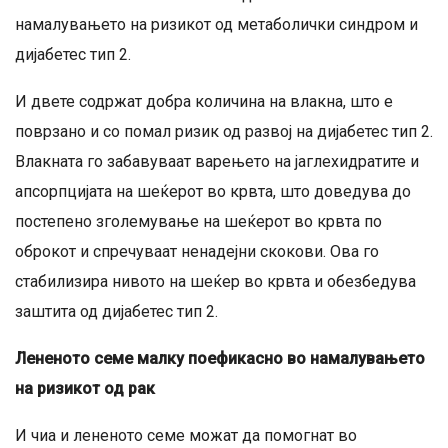
намалувањето на ризикот од метаболички синдром и
дијабетес тип 2.
И двете содржат добра количина на влакна, што е
поврзано и со помал ризик од развој на дијабетес тип 2.
Влакната го забавуваат варењето на јаглехидратите и
апсорпцијата на шеќерот во крвта, што доведува до
постепено зголемување на шеќерот во крвта по
оброкот и спречуваат ненадејни скокови. Ова го
стабилизира нивото на шеќер во крвта и обезбедува
заштита од дијабетес тип 2.
Лененото семе малку поефикасно во намалувањето
на ризикот од рак
И чиа и лененото семе можат да помогнат во