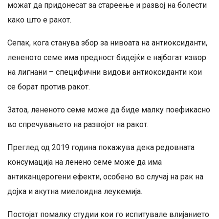
можат да придонесат за стареење и развој на болести
како што е ракот.
Сепак, кога станува збор за нивоата на антиоксиданти,
лененото семе има предност бидејќи е најбогат извор
на лигнани – специфични видови антиоксиданти кои
се борат против ракот.
Затоа, лененото семе може да биде малку поефикасно
во спречувањето на развојот на ракот.
Преглед од 2019 година покажува дека редовната
консумација на ленено семе може да има
антиканцерогени ефекти, особено во случај на рак на
дојка и акутна миелоидна леукемија.
Постојат помалку студии кои го испитувале влијанието