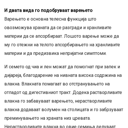
И двата вида го подобруваат варењето
Варењето е основна телесна функција што
овозможува храната да се разгради и хранливите
материи да се апсорбираат. Лошото варење може да
му го отежни на телото апсорбирањето на хранливите
материи и да предизвика непријатни симптоми.
И семето од чиа и лен можат да помогнат при запек и
дијареја, благодарение на нивната висока содржина на
влакна. Влакната помагаат во отстранувањето на
отпадот од дигестивниот тракт. Додека растворливите
влакна го забавуваат варењето, нерастворливите
влакна додаваат волумен на столицата и го забрзуваат
преминувањето на храната низ цревата.
Нерастворливите влакна во овие семиња делуваат