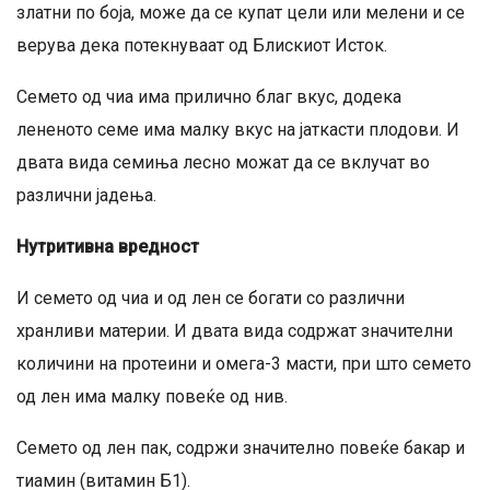
златни по боја, може да се купат цели или мелени и се
верува дека потекнуваат од Блискиот Исток.
Семето од чиа има прилично благ вкус, додека
лененото семе има малку вкус на јаткасти плодови. И
двата вида семиња лесно можат да се вклучат во
различни јадења.
Нутритивна вредност
И семето од чиа и од лен се богати со различни
хранливи материи. И двата вида содржат значителни
количини на протеини и омега-3 масти, при што семето
од лен има малку повеќе од нив.
Семето од лен пак, содржи значително повеќе бакар и
тиамин (витамин Б1).