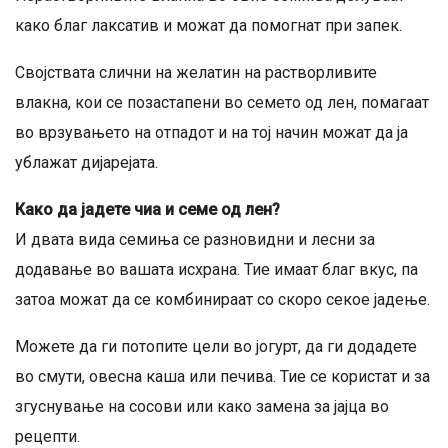
како благ лаксатив и можат да помогнат при запек.
Својствата слични на желатин на растворливите
влакна, кои се позастапени во семето од лен, помагаат
во врзувањето на отпадот и на тој начин можат да ја
ублажат дијарејата.
Како да јадете чиа и семе од лен?
И двата вида семиња се разновидни и лесни за
додавање во вашата исхрана. Тие имаат благ вкус, па
затоа можат да се комбинираат со скоро секое јадење.
Можете да ги потопите цели во јогурт, да ги додадете
во смути, овесна каша или печива. Тие се користат и за
згуснување на сосови или како замена за јајца во
рецепти.