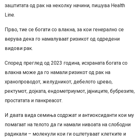
заштитата од рак на неколку начини, пишува Health
Line.
Прво, тие се богати со влакна, за кои генерално се
верува дека го намалуваат ризикот од одредени
видови рак.
Според преглед од 2023 година, исхраната богата со
влакна може да го намали ризикот од рак на
хранопроводот, желудникот, дебелото црево,
ректумот, дојката, ендометриумот, јајниците, бубрезите,
простатата и панкреасот.
И двата вида семиња содржат и антиоксиданти кои му
помагаат на телото да ги намали нивоата на слободни
радикали – молекули кои ги оштетуваат клетките и