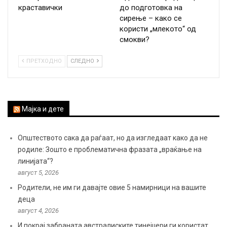
краставички
до подготовка на
сирење – како се
користи „млекото“ од
смокви?
ПРЕТХОДНО
СЛЕДНО
Мајка и дете
Општеството сака да раѓаат, но да изгледаат како да не
родиле: Зошто е проблематична фразата „враќање на
линијата“?
август 5, 2026
Родители, не им ги давајте овие 5 намирници на вашите
деца
август 4, 2026
И покрај забраната австралиските тинејџери ги користат