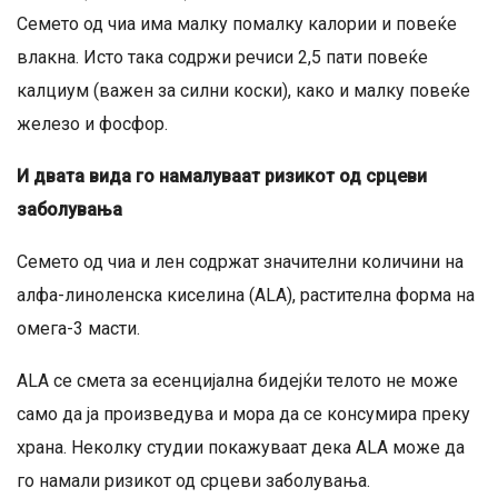
Семето од чиа има малку помалку калории и повеќе
влакна. Исто така содржи речиси 2,5 пати повеќе
калциум (важен за силни коски), како и малку повеќе
железо и фосфор.
И двата вида го намалуваат ризикот од срцеви
заболувања
Семето од чиа и лен содржат значителни количини на
алфа-линоленска киселина (ALA), растителна форма на
омега-3 масти.
ALA се смета за есенцијална бидејќи телото не може
само да ја произведува и мора да се консумира преку
храна. Неколку студии покажуваат дека ALA може да
го намали ризикот од срцеви заболувања.