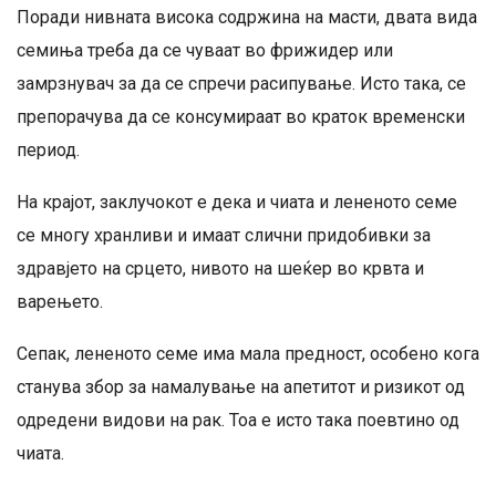
Поради нивната висока содржина на масти, двата вида
семиња треба да се чуваат во фрижидер или
замрзнувач за да се спречи расипување. Исто така, се
препорачува да се консумираат во краток временски
период.
На крајот, заклучокот е дека и чиата и лененото семе
се многу хранливи и имаат слични придобивки за
здравјето на срцето, нивото на шеќер во крвта и
варењето.
Сепак, лененото семе има мала предност, особено кога
станува збор за намалување на апетитот и ризикот од
одредени видови на рак. Тоа е исто така поевтино од
чиата.