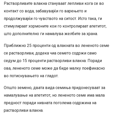
Растворливите влакна стануваат лепливи кога се во
контакт со вода, забавувајќи го варењето и
продолжувајќи го чувството на ситост. Исто така, ги
стимулираат хормоните кои го контролираат апетитот,
што дополнително ги намалува желбите за храна.
Приближно 25 проценти од влакната во лененото семе
се растворливи, додека чиа семето содржи само
седум до 15 проценти растворливи влакна. Поради
ова, лененото семе може да биде малку поефикасно
во потиснувањето на гладот.
Општо земено, двата вида семиња придонесуваат за
намалување на апетитот, но лененото семе има мала
предност поради нивната поголема содржина на
растворливи влакна.