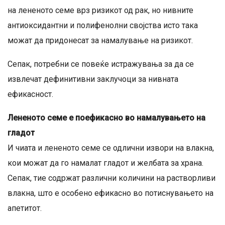
на лененото семе врз ризикот од рак, но нивните
антиоксидантни и полифенолни својства исто така
можат да придонесат за намалување на ризикот.
Сепак, потребни се повеќе истражувања за да се
извлечат дефинитивни заклучоци за нивната
ефикасност.
Лененото семе е поефикасно во намалувањето на
гладот
И чиата и лененото семе се одлични извори на влакна,
кои можат да го намалат гладот ​​и желбата за храна.
Сепак, тие содржат различни количини на растворливи
влакна, што е особено ефикасно во потиснувањето на
апетитот.