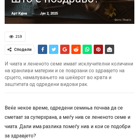
Јун 2, 2025
Арт Кујна
Фото: Pexels
219
Сподели
И чиата и лененото семе имаат исклучителни количини
на хранливи материи и се поврзани со здравјето на
срцето, намалувањето на шеќерот во крвта и
заштитата од одредени видови рак.
Веќе некое време, одредени семиња почнаа да се
сметаат за суперхрана, а меѓу нив се лененото семе и
чиата. Дали има разлика помеѓу нив и кои се подобри
за здравјето?