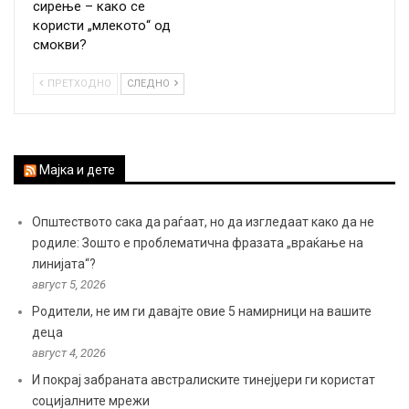
сирење – како се
користи „млекото“ од
смокви?
ПРЕТХОДНО
СЛЕДНО
Мајка и дете
Општеството сака да раѓаат, но да изгледаат како да не
родиле: Зошто е проблематична фразата „враќање на
линијата“?
август 5, 2026
Родители, не им ги давајте овие 5 намирници на вашите
деца
август 4, 2026
И покрај забраната австралиските тинејџери ги користат
социјалните мрежи