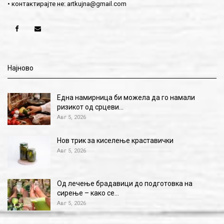
• контактирајте не:
artkujna@gmail.com
Најново
Една намирница би можела да го намали
ризикот од срцеви…
Авг 5, 2026
Нов трик за киселење краставички
Авг 5, 2026
Од лечење брадавици до подготовка на
сирење – како се…
Авг 5, 2026