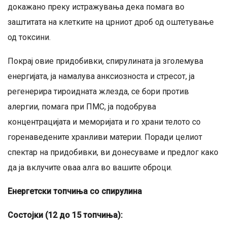
докажано преку истражувања дека помага во
заштитата на клетките на црниот дроб од оштетување
од токсини.
Покрај овие придобивки, спирулината ја зголемува
енергијата, ја намалува анксиозноста и стресот, ја
регенерира тироидната жлезда, се бори против
алергии, помага при ПМС, ја подобрува
концентрацијата и меморијата и го храни телото со
горенаведените хранливи материи. Поради целиот
спектар на придобивки, ви донесуваме и предлог како
да ја вклучите оваа алга во вашите оброци.
Енергетски топчиња со спирулина
Состојки (12 до 15 топчиња):