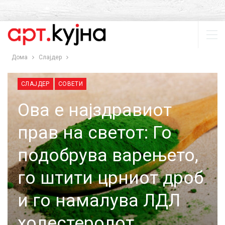
Дома
Слајдер
СЛАЈДЕР
СОВЕТИ
Ова е најздравиот
прав на светот: Го
подобрува варењето,
го штити црниот дроб
и го намалува ЛДЛ
холестеролот