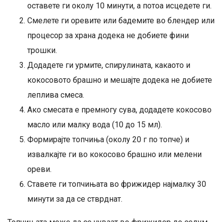
оставете ги околу 10 минути, а потоа исцедете ги.
Смелете ги оревите или бадемите во блендер или
процесор за храна додека не добиете фини
трошки.
Додадете ги урмите, спирулината, какаото и
кокосовото брашно и мешајте додека не добиете
леплива смеса.
Ако смесата е премногу сува, додадете кокосово
масло или малку вода (10 до 15 мл).
Формирајте топчиња (околу 20 г по топче) и
извалкајте ги во кокосово брашно или мелени
ореви.
Ставете ги топчињата во фрижидер најмалку 30
минути за да се стврднат.