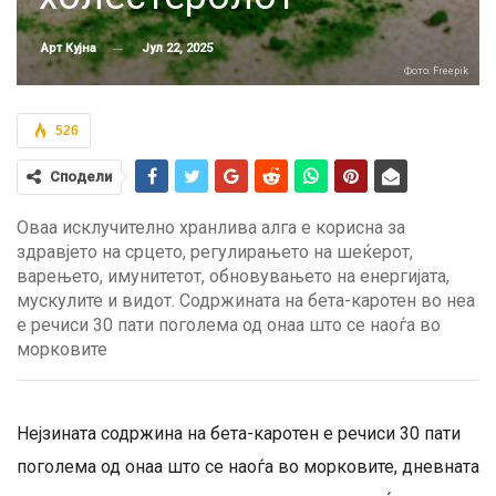
Јул 22, 2025
Арт Кујна
Фото: Freepik
526
Сподели
Оваа исклучително хранлива алга е корисна за
здравјето на срцето, регулирањето на шеќерот,
варењето, имунитетот, обновувањето на енергијата,
мускулите и видот. Содржината на бета-каротен во неа
е речиси 30 пати поголема од онаа што се наоѓа во
морковите
Нејзината содржина на бета-каротен е речиси 30 пати
поголема од онаа што се наоѓа во морковите, дневната