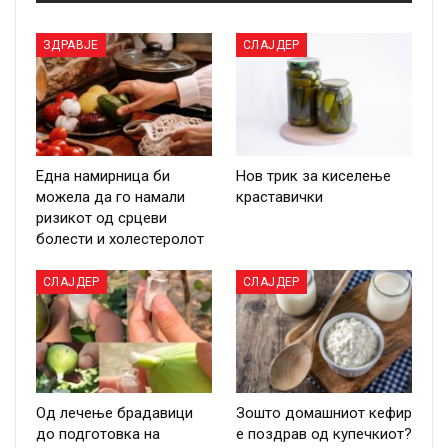
ЗДРАВЈЕ
СЛАЈДЕР
Една намирница би
Нов трик за киселење
можела да го намали
краставички
ризикот од срцеви
болести и холестеролот
СЛАЈДЕР
СЛАЈДЕР
Од лечење брадавици
Зошто домашниот кефир
до подготовка на
е поздрав од купечкиот?