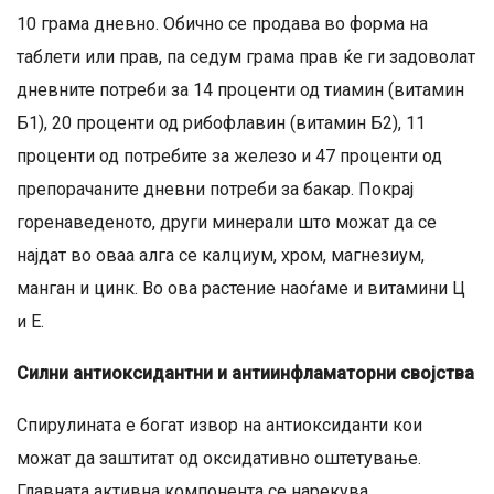
10 грама дневно. Обично се продава во форма на
таблети или прав, па седум грама прав ќе ги задоволат
дневните потреби за 14 проценти од тиамин (витамин
Б1), 20 проценти од рибофлавин (витамин Б2), 11
проценти од потребите за железо и 47 проценти од
препорачаните дневни потреби за бакар. Покрај
горенаведеното, други минерали што можат да се
најдат во оваа алга се калциум, хром, магнезиум,
манган и цинк. Во ова растение наоѓаме и витамини Ц
и Е.
Силни антиоксидантни и антиинфламаторни својства
Спирулината е богат извор на антиоксиданти кои
можат да заштитат од оксидативно оштетување.
Главната активна компонента се нарекува