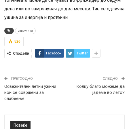
Топчињата може да се чуваат во фрижидер до седум
дена или во замрзнувач до два месеци. Тие се одлична
ужина за енергија и протеини.
спирулина
526
Сподели
Facebook
Twitter
ПРЕТХОДНО
СЛЕДНО
Oсвежителни летни ужини
Колку благо можеме да
кои се совршени за
јадеме во лето?
слабеење
Повеќе