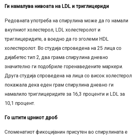
Ги намалува нивоата на LDL и триглицериди
Редовната употреба на спирулина може да го намали
вкупниот холестерол, LDL холестеролот и
триглицеридите, а воедно да го зголеми HDL
холестеролот. Во студија спроведена на 25 лица со
дијабетес тип 2, два грама спирулина дневно
значително ги подобриле горенаведените маркери.
Друга студија спроведена на лица со висок холестерол
покажала дека еден грам спирулина дневно ги
намалило триглицеридите за 16,3 проценти и LDL за
10,1 процент.
Го штити црниот дроб
Споменатиот фикоцијанин присутен во спирулината е