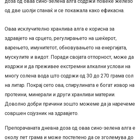
доза од оваа сино-зелена алга содржи повеќе железо
од две шолји спанаќ и се покажала како ефикасна.
Оваа исклучително хранлива алга е корисна за
здравјето на срцето, регулирањето на шеќерот,
варењето, имунитетот, обновувањето на енергијата,
мускулите и видот. Поради својата отпорност, може да
издржи и да преживее екстремни алкални услови на
многу солена вода што содржи од 30 до 270 грама сол
на литар. Покрај сето ова, спирулината е богат извор на
протеини, минерали и други хранливи материи.
Доволно добри причини зошто можеме да ја наречеме
совршен сојузник на здравјето.
Препорачаната дневна доза од оваа сино-зелена алга е
околу пет грама и може постепено да се зголемува до