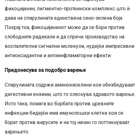
фикоцијанин, пигментно-протеински комплекс што ѝ
дава на спирулината единствена сино-зелена боја.
Покрај тоа, фикоцијанинот може да се бори против
слободните радикали и да спречи производство на
воспалителни сигнални молекули, нудејќи импресивни
антиоксидантни и антиинфламаторни ефекти.
Придонесува за подобро варење
Спирулината содржи аминокиселини кои обезбедуваат
дигестивни ензими, што го олеснува здравото варење.
Исто така, помага во борбата против цревните
инфекции бидејќи има имунолошки клетки кои се
борат против вирусите и на тој начин го поттикнуваат
варењето.