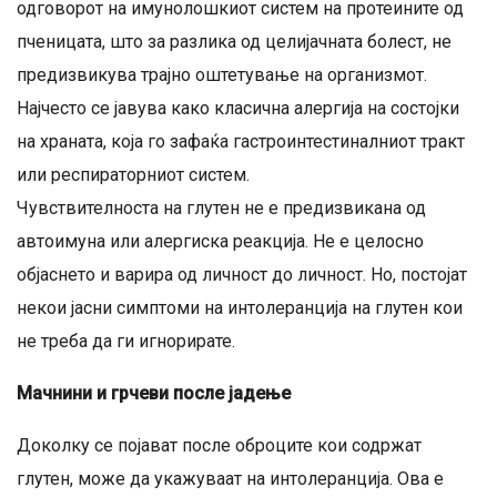
одговорот на имунолошкиот систем на протеините од
пченицата, што за разлика од целијачната болест, не
предизвикува трајно оштетување на организмот.
Најчесто се јавува како класична алергија на состојки
на храната, која го зафаќа гастроинтестиналниот тракт
или респираторниот систем.
Чувствителноста на глутен не е предизвикана од
автоимуна или алергиска реакција. Не е целосно
објаснето и варира од личност до личност. Но, постојат
некои јасни симптоми на интолеранција на глутен кои
не треба да ги игнорирате.
Мачнини и грчеви после јадење
Доколку се појават после оброците кои содржат
глутен, може да укажуваат на интолеранција. Ова е