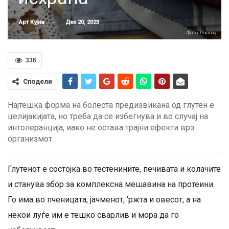
Дек 20, 2023
Арт Кујна
Фото: Pixabay
336
Сподели
Најтешка форма на болеста предизвикана од глутен е
целијакијата, но треба да се избегнува и во случај на
интолеранција, иако не остава трајни ефекти врз
организмот.
Глутенот е состојка во тестенините, печивата и колачите
и станува збор за комплексна мешавина на протеини.
Го има во пченицата, јачменот, ‘ржта и овесот, а на
некои луѓе им е тешко сварлив и мора да го