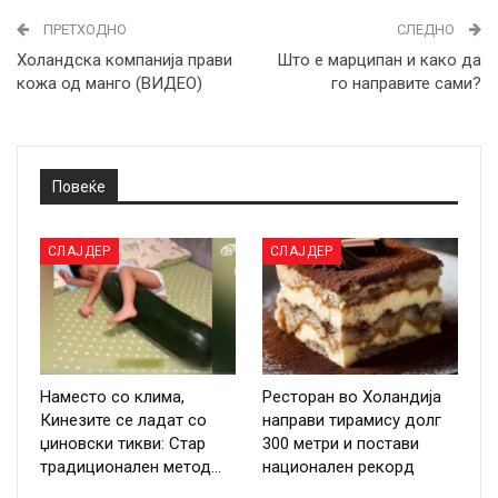
ПРЕТХОДНО
СЛЕДНО
Холандска компанија прави
Што е марципан и како да
кожа од манго (ВИДЕО)
го направите сами?
Повеќе
СЛАЈДЕР
СЛАЈДЕР
Наместо со клима,
Ресторан во Холандија
Кинезите се ладат со
направи тирамису долг
џиновски тикви: Стар
300 метри и постави
традиционален метод…
национален рекорд