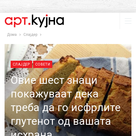
Дома
Слајдер
СЛАЈДЕР
СОВЕТИ
Овие шест знаци
покажуваат дека
треба да го исфрлите
глутенот од вашата
исхрана