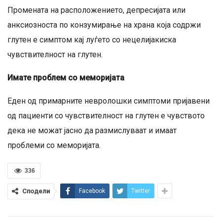
Промената на расположението, депресијата или
анксиозноста по конзумирање на храна која содржи
глутен е симптом кај луѓето со нецелијакиска
чувствителност на глутен.
Имате проблем со меморијата
Еден од примарните невролошки симптоми пријавени
од пациенти со чувствителност на глутен е чувството
дека не можат јасно да размислуваат и имаат
проблеми со меморијата.
336
Сподели
Facebook
Twitter