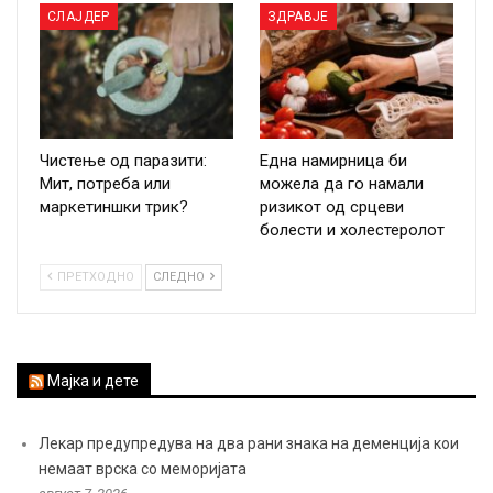
СЛАЈДЕР
ЗДРАВЈЕ
Чистење од паразити:
Една намирница би
Мит, потреба или
можела да го намали
маркетиншки трик?
ризикот од срцеви
болести и холестеролот
ПРЕТХОДНО
СЛЕДНО
Мајка и дете
Лекар предупредува на два рани знака на деменција кои
немаат врска со меморијата