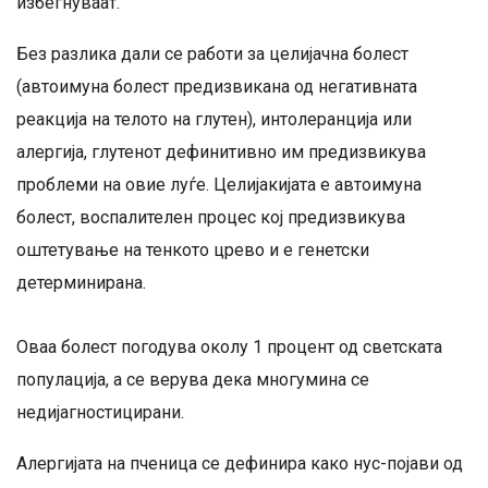
избегнуваат.
Без разлика дали се работи за целијачна болест
(автоимуна болест предизвикана од негативната
реакција на телото на глутен), интолеранција или
алергија, глутенот дефинитивно им предизвикува
проблеми на овие луѓе. Целијакијата е автоимуна
болест, воспалителен процес кој предизвикува
оштетување на тенкото црево и е генетски
детерминирана.
Оваа болест погодува околу 1 процент од светската
популација, а се верува дека многумина се
недијагностицирани.
Алергијата на пченица се дефинира како нус-појави од