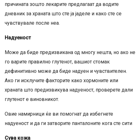
причината зошто лекарите предлагаат да водите
дневник за храната што сте ја јаделе и како сте се
чувствувале после неа.
Надуеност
Може да биде предизвикана од многу нешта, но ако не
го варите правилно глутенот, вашиот стомак
дефинитивно може да биде надуен и чувствителен.
Ако ги исклучите факторите како хормоните или
храната што предизвикува надуеност, проверете дали
глутенот е виновникот.
Овие намирници ќе ви помогнат да избегнете
надуеност и да ги затворите панталоните кога сте сити
Сува кожа