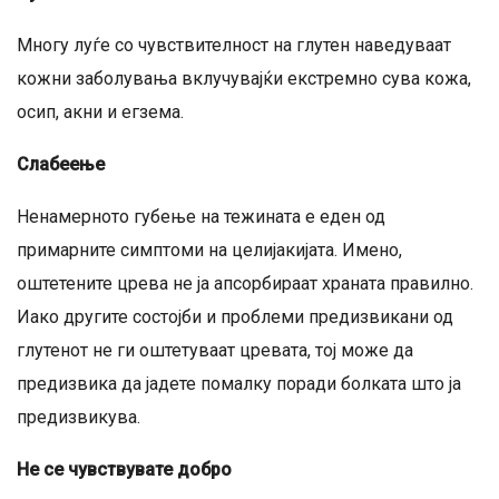
Многу луѓе со чувствителност на глутен наведуваат
кожни заболувања вклучувајќи екстремно сува кожа,
осип, акни и егзема.
Слабеење
Ненамерното губење на тежината е еден од
примарните симптоми на целијакијата. Имено,
оштетените црева не ја апсорбираат храната правилно.
Иако другите состојби и проблеми предизвикани од
глутенот не ги оштетуваат цревата, тој може да
предизвика да јадете помалку поради болката што ја
предизвикува.
Не се чувствувате добро