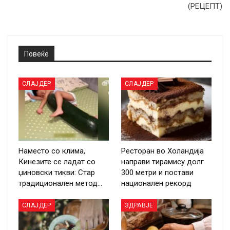
(РЕЦЕПТ)
Повеќе
СЛАЈДЕР
СЛАЈДЕР
Наместо со клима,
Ресторан во Холандија
Кинезите се ладат со
направи тирамису долг
џиновски тикви: Стар
300 метри и постави
традиционален метод…
национален рекорд
СЛАЈДЕР
ЗДРАВЈЕ