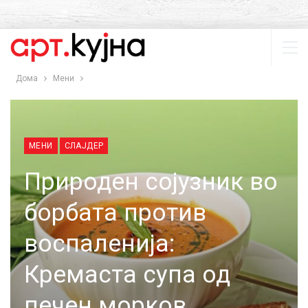
Дома
Мени
МЕНИ
СЛАЈДЕР
Природен сојузник во
борбата против
воспаленија:
Кремаста супа од
печен морков