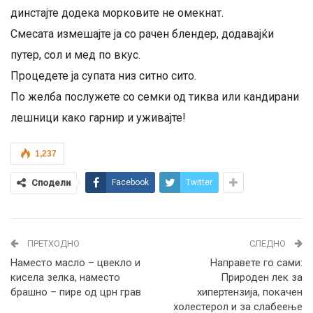
динстајте додека морковите не омекнат.
Смесата измешајте ја со рачен блендер, додавајќи
путер, сол и мед по вкус.
Процедете ја супата низ ситно сито.
По желба послужете со семки од тиква или кандирани
лешници како гарнир и уживајте!
1,237
Сподели
Facebook
Twitter
ПРЕТХОДНО
СЛЕДНО
Наместо масло – цвекло и
Направете го сами:
кисела зелка, наместо
Природен лек за
брашно – пире од црн грав
хипертензија, покачен
холестерол и за слабеење