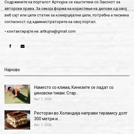
Содржините на порталот Арткујна се заштитени со Законот за
авторски права. За секоја форма на користење на делови од овој
веб сајт или цели статии за комерцијални цели, потребна е писмена
согласност од администраторите на овој портал.
• контактирајте не:
artkujna@gmail.com
Најново
Наместо со клима, Кинезите се ладат со
џиновски тикви: Стар…
Авг 7, 2026
Ресторан во Холандија направи тирамису долг
300 метри и…
Авг 7, 2026