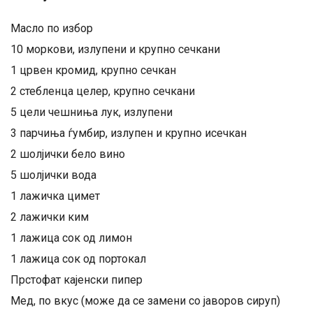
Масло по избор
10 моркови, излупени и крупно сечкани
1 црвен кромид, крупно сечкан
2 стебленца целер, крупно сечкани
5 цели чешниња лук, излупени
3 парчиња ѓумбир, излупен и крупно исечкан
2 шолјички бело вино
5 шолјички вода
1 лажичка цимет
2 лажички ким
1 лажица сок од лимон
1 лажица сок од портокал
Прстофат кајенски пипер
Мед, по вкус (може да се замени со јаворов сируп)