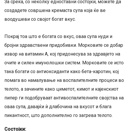
За среќа, со неколку едноставни состојки, можете да
создадете совршена кремаста супа која ќе ве
воодушеви со својот богат вкус.
Покрај тоа што е богата со вкус, оваа супа нуди и
бројни здравствени придобивки. Морковите се добар
извор на витамин А, кој придонесува за здравјето на
очите и силен имунолошки систем. Морковите се исто
така богати со антиоксиданти како бета-каротин, кој
помага во намалување на воспалителните процеси во
телото, а зачините како циметот, кимот и кајенскиот
пипер ги подобруваат антивоспалителните својства на
оваа супа, давајќи ѝ длабочина на вкусот и блага
пикантност, што дополнително го загрева телото.
Состојки: