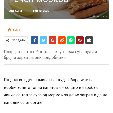
Фев 10, 2025
Арт Кујна
Фото: Pexels
1,237
Сподели
Покрај тоа што е богата со вкус, оваа супа нуди и
бројни здравствени придобивки.
По долгиот ден поминат на студ, заборавете на
вообичаените топли напитоци – сè што ви треба е
чинија со топла супа од морков за да ве загрее и да ве
наполни со енергија.