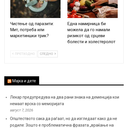
Чистење од паразити:
Една намирница би
Мит, потреба или
можела да го намали
маркетиншки трик?
ризикот од срцеви
болести и холестеролот
ПРЕТХОДНО
СЛЕДНО
Мајка и дете
Лекар предупредува на два рани знака на деменција кои
немаат врска со меморијата
август 7, 2026
Општеството сака да раѓаат, но да изгледаат како да не
родиле: Зошто е проблематична фразата „враќање на