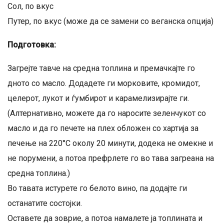
Сол, по вкус
Путер, по вкус (може да се замени со веганска опција)
Подготовка:
Загрејте тавче на средна топлина и премачкајте го
дното со масло. Додадете ги морковите, кромидот,
целерот, лукот и ѓумбирот и карамелизирајте ги.
(Алтернативно, можете да го наросите зеленчукот со
масло и да го печете на плех обложен со хартија за
печење на 220°C околу 20 минути, додека не омекне и
не порумени, а потоа префрлете го во тава загреана на
средна топлина.)
Во тавата истурете го белото вино, па додајте ги
останатите состојки.
Оставете да зоврие, а потоа намалете ја топлината и