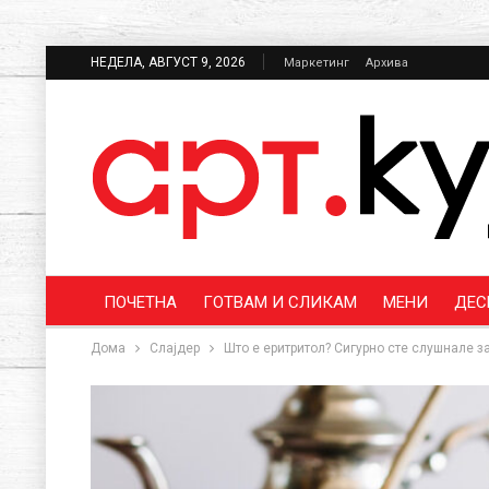
НЕДЕЛА, АВГУСТ 9, 2026
Маркетинг
Архива
ПОЧЕТНА
ГОТВАМ И СЛИКАМ
МЕНИ
ДЕС
Дома
Слајдер
Што е еритритол? Сигурно сте слушнале з