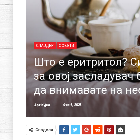
СЛАЈДЕР
СОВЕТИ
Што е еритритол? С
за овој засладувач 
да внимавате на не
Фев 6, 2023
Арт Кујна
Сподели