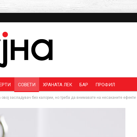
ЕРТИ
СОВЕТИ
ХРАНАТА ЛЕК
БАР
ПРОФИЛ
а овој засладувач без калории, но треба да внимавате на несаканите ефекти