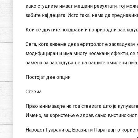
иако студиите имаат мешани резултати, тој мож
забите кај децата. Исто така, нема да предизви
Кои се другите поздрави и поприродни засладув
Сега, кога знаеме дека еритролот е засладувач к
модифициран и има многу несакани ефекти, се 
замена за засладување на вашите омилени пија
Постојат две опции.
Стевиа
Прво внимавајте на тоа стевиата што ја купувате
Имено, за користење е здрав само вистинскиот е
Народот Гуарани од Бразил и Парагвај го корист