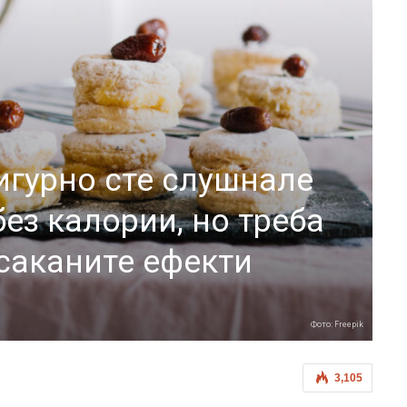
игурно сте слушнале
без калории, но треба
саканите ефекти
Фото: Freepik
3,105