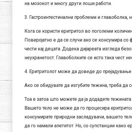
на мозокот и многу други лоши работи.
3. Гастроинтестинални проблеми и главоболка, 
Кога се користи еритритол во поголеми количини
Поверојатно е да се случи ако се консумира со 
чести кај децата. Додека дијареата изгледа без
неухранетост. Главоболките се исто така чест не
4. Еритритолот може да доведе до прејадување
Ако се обидувате да изгубите тежина, треба да 
Тоа е затоа што можете да ја додадете тежината
Вашето тело не може да го процесира еритритоло
консумирате природни засладувачи, вашето тел
да го намали апетитот. Но, со супстанции како е