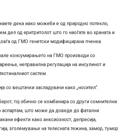
знаете дека иако можеби е од природно потекло,
ем дел од еритритолот што го наоѓате во храната и
 доаѓа од ГМО генетски модифицирана пченка.
рзале консумирањето на ГМО производи со
ареење, неправилна регулација на инсулинот и
тестиналниот систем.
ија со вештачки засладувачи како „носител“.
ќерот, тој обично се комбинира со други сомнителни
со аспартам, што може да доведе до фатални
акани ефекти како анксиозност, депресија,
ија, зголемување на телесната тежина, замор, тумор