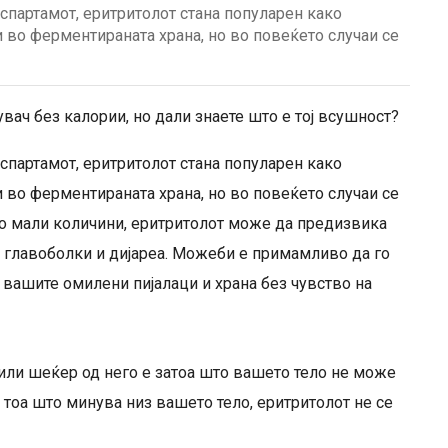
спартамот, еритритолот стана популарен како
и во ферментираната храна, но во повеќето случаи се
вач без калории, но дали знаете што е тој всушност?
спартамот, еритритолот стана популарен како
и во ферментираната храна, но во повеќето случаи се
о мали количини, еритритолот може да предизвика
 главоболки и дијареа. Можеби е примамливо да го
 вашите омилени пијалаци и храна без чувство на
или шеќер од него е затоа што вашето тело не може
ј тоа што минува низ вашето тело, еритритолот не се