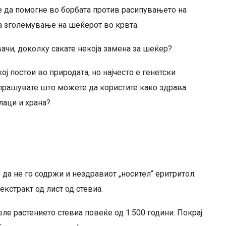
е да помогне во борбата против расипувањето на
ка зголемување на шеќерот во крвта.
ачи, доколку сакате некоја замена за шеќер?
ој постои во природата, но најчесто е генетски
прашувате што можете да користите како здрава
лаци и храна?
 да не го содржи и нездравиот „носител“ еритритол.
кстракт од лист од стевиа.
еле растението стевиа повеќе од 1.500 години. Покрај