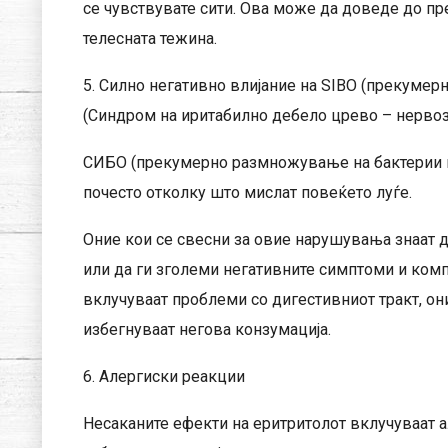
се чувствувате сити. Ова може да доведе до пр
телесната тежина.
5. Силно негативно влијание на SIBO (прекумер
(Синдром на иритабилно дебело црево – нервоз
СИБО (прекумерно размножување на бактерии в
почесто отколку што мислат повеќето луѓе.
Оние кои се свесни за овие нарушувања знаат д
или да ги зголеми негативните симптоми и комп
вклучуваат проблеми со дигестивниот тракт, он
избегнуваат негова конзумација.
6. Алергиски реакции
Несаканите ефекти на еритритолот вклучуваат а