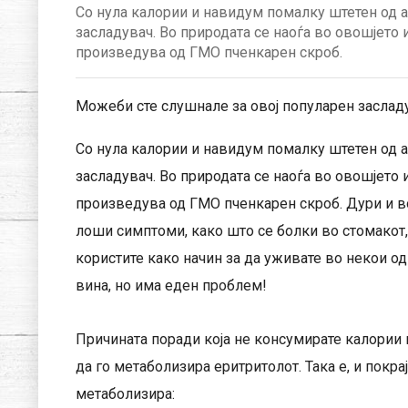
Со нула калории и навидум помалку штетен од а
засладувач. Во природата се наоѓа во овошјето 
произведува од ГМО пченкарен скроб.
Можеби сте слушнале за овој популарен засладу
Со нула калории и навидум помалку штетен од а
засладувач. Во природата се наоѓа во овошјето 
произведува од ГМО пченкарен скроб. Дури и в
лоши симптоми, како што се болки во стомакот,
користите како начин за да уживате во некои од
вина, но има еден проблем!
Причината поради која не консумирате калории 
да го метаболизира еритритолот. Така е, и покра
метаболизира: