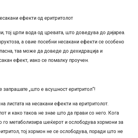
несакани ефекти од еритритолот
, тој црпи вода од цревата, што доведува до дијареа.
фруктоза, а овие посебни несакани ефекти се особено
опасна, таа може да доведе до дехидрација и
сакан ефект, иако се помалку проучен.
се запрашате „што е всушност еритритол“!
 на листата на несакани ефекти на еритритолот.
т и како таков не знае што да прави со него. Кога
о го метаболизира шеќерот и ослободува хормони за
ритритол, тој хормон не се ослободува, поради што не