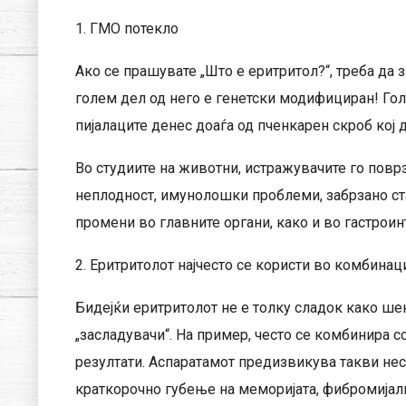
1. ГМО потекло
Ако се прашувате „Што е еритритол?“, треба да 
голем дел од него е генетски модифициран! Гол
пијалаците денес доаѓа од пченкарен скроб кој
Во студиите на животни, истражувачите го пов
неплодност, имунолошки проблеми, забрзано ст
промени во главните органи, како и во гастроин
2. Еритритолот најчесто се користи во комбинац
Бидејќи еритритолот не е толку сладок како ше
„засладувачи“. На пример, често се комбинира 
резултати. Аспаратамот предизвикува такви нес
краткорочно губење на меморијата, фибромијалг