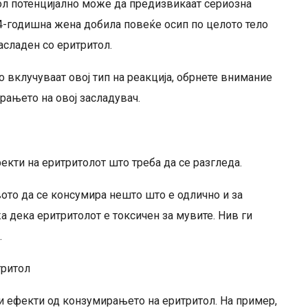
ол потенцијално може да предизвикаат сериозна
24-годишна жена добила повеќе осип по целото тело
асладен со еритритол.
 вклучуваат овој тип на реакција, обрнете внимание
рањето на овој засладувач.
екти на еритритолот што треба да се разгледа.
ото да се консумира нешто што е одлично и за
а дека еритритолот е токсичен за мувите. Нив ги
.
тритол
и ефекти од конзумирањето на еритритол. На пример,