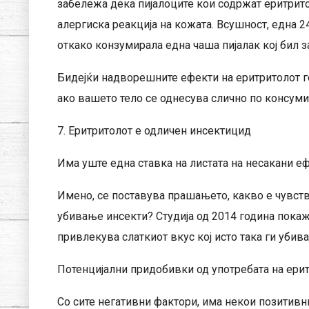
забележа дека пијалоците кои содржат еритрит
алергиска реакција на кожата. Всушност, една 
откако конзумирала една чаша пијалак кој бил з
Бидејќи надворешните ефекти на еритритолот го
ако вашето тело се однесува слично по консуми
7. Еритритолот е одличен инсектицид
Има уште една ставка на листата на несакани еф
Имено, се поставува прашањето, какво е чувств
убивање инсекти? Студија од 2014 година покаж
привлекува слаткиот вкус кој исто така ги убива
Потенцијални придобивки од употребата на ери
Со сите негативни фактори, има некои позитивн