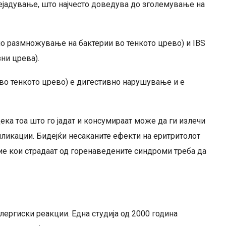
ејадување, што најчесто доведува до зголемување на
но размножување на бактерии во тенкото црево) и IBS
ни црева).
о тенкото црево) е дигестивно нарушување и е
ека тоа што го јадат и консумираат може да ги излечи
ликации. Бидејќи несаканите ефекти на еритритолот
ие кои страдаат од горенаведените синдроми треба да
лергиски реакции. Една студија од 2000 година