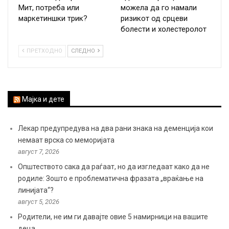
Мит, потреба или
можела да го намали
маркетиншки трик?
ризикот од срцеви
болести и холестеролот
ПРЕТХОДНО
СЛЕДНО
Мајка и дете
Лекар предупредува на два рани знака на деменција кои
немаат врска со меморијата
август 7, 2026
Општеството сака да раѓаат, но да изгледаат како да не
родиле: Зошто е проблематична фразата „враќање на
линијата“?
август 5, 2026
Родители, не им ги давајте овие 5 намирници на вашите
деца