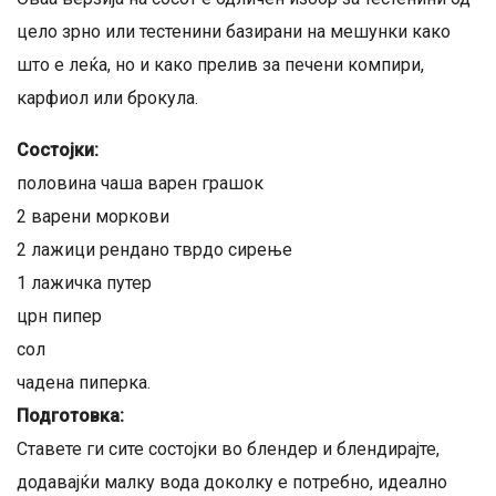
цело зрно или тестенини базирани на мешунки како
што е леќа, но и како прелив за печени компири,
карфиол или брокула.
Состојки:
половина чаша варен грашок
2 варени моркови
2 лажици рендано тврдо сирење
1 лажичка путер
црн пипер
сол
чадена пиперка.
Подготовка:
Ставете ги сите состојки во блендер и блендирајте,
додавајќи малку вода доколку е потребно, идеално