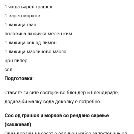
1 чаша варен грашок
1 варен морков
1 лажица таан
половина лажичка мелен ким
1 лажица сок од лимон
1 лажица маслиново масло
црн пипер
сол.
Подготовка:
Ставете ги сите состојки во блендер и блендирајте,
додавајќи малку вода доколку е потребно.
Сос од грашок и морков со рендано сирење
(кашкавал)
Оваа верзија на сосот е одличен избор за тестенини од