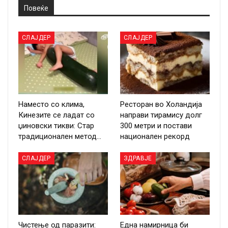
Повеќе
СЛАЈДЕР
СЛАЈДЕР
Наместо со клима,
Ресторан во Холандија
Кинезите се ладат со
направи тирамису долг
џиновски тикви: Стар
300 метри и постави
традиционален метод…
национален рекорд
СЛАЈДЕР
ЗДРАВЈЕ
Чистење од паразити:
Една намирница би