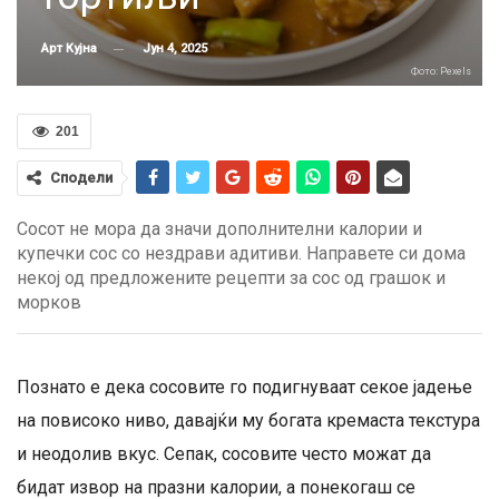
Јун 4, 2025
Арт Кујна
Фото: Pexels
201
Сподели
Сосот не мора да значи дополнителни калории и
купечки сос со нездрави адитиви. Направете си дома
некој од предложените рецепти за сос од грашок и
морков
Познато е дека сосовите го подигнуваат секое јадење
на повисоко ниво, давајќи му богата кремаста текстура
и неодолив вкус. Сепак, сосовите често можат да
бидат извор на празни калории, а понекогаш се