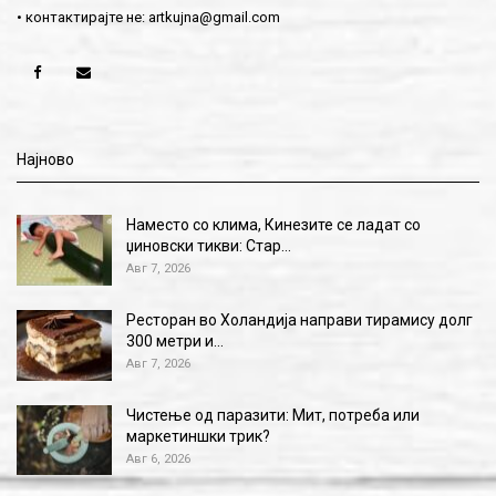
• контактирајте не:
artkujna@gmail.com
Најново
Наместо со клима, Кинезите се ладат со
џиновски тикви: Стар…
Авг 7, 2026
Ресторан во Холандија направи тирамису долг
300 метри и…
Авг 7, 2026
Чистење од паразити: Мит, потреба или
маркетиншки трик?
Авг 6, 2026