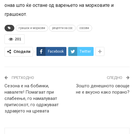
онаа што ќе остане од варењето на морковите и
грашокот.
грашок и моркови
рецепти за сос
сосови
201
Сподели
Facebook
Twitter
ПРЕТХОДНО
СЛЕДНО
Сезона е на бобинки,
Зошто денешното овошје
навалете! Помагаат при
не е вкусно како порано?
слабеење, го намалуваат
притисокот, го одржуваат
здравјето на цревата