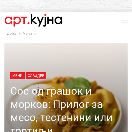
Дома
Мени
МЕНИ
СЛАЈДЕР
Сос од грашок и
морков: Прилог за
месо, тестенини или
тортиљи