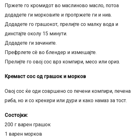
Пржете го кромидот во маслиново масло, потоа
додадете ги морковите и пропржете ги и нив.
Додадете го грашокот, прелијте со малку вода и
динстајте околу 15 минути.
Додадете ги зачините.
Префрлете сè во блендер и измешајте.
Прелијте го овој сос врз компири, месо или ориз.
Кремаст сос од грашок и морков
Овој сос ќе оди совршено со печени компири, печена
риба, но и со крекери или дури и како намаз за тост.
Состојки:
200 г варен грашок
1 варен морков