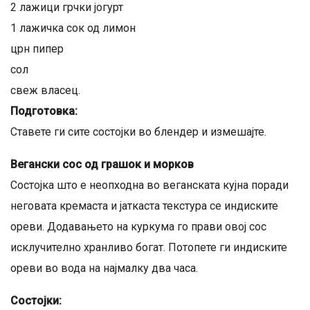
2 лажици грчки јогурт
1 лажичка сок од лимон
црн пипер
сол
свеж власец.
Подготовка:
Ставете ги сите состојки во блендер и измешајте.
Вегански сос од грашок и морков
Состојка што е неопходна во веганската кујна поради
неговата кремаста и јаткаста текстура се индиските
ореви. Додавањето на куркума го прави овој сос
исклучително хранливо богат. Потопете ги индиските
ореви во вода на најмалку два часа.
Состојки: