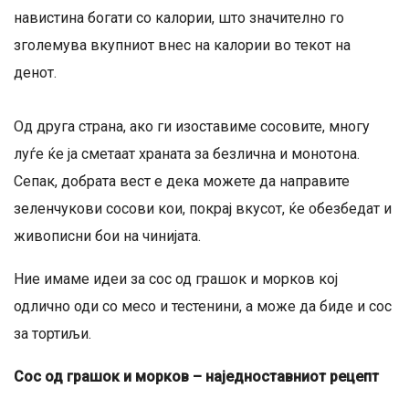
навистина богати со калории, што значително го
зголемува вкупниот внес на калории во текот на
денот.
Од друга страна, ако ги изоставиме сосовите, многу
луѓе ќе ја сметаат храната за безлична и монотона.
Сепак, добрата вест е дека можете да направите
зеленчукови сосови кои, покрај вкусот, ќе обезбедат и
живописни бои на чинијата.
Ние имаме идеи за сос од грашок и морков кој
одлично оди со месо и тестенини, а може да биде и сос
за тортиљи.
Сос од грашок и морков – наједноставниот рецепт