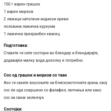
150 г варен грашок
1 варен морков
2 лажици натопени индиски ореви
половина лажичка куркума
1 лажичка прехранбен квасец.
Подготовка:
Ставете ги сите состојки во блендер и блендирајте,
додавајќи малку вода доколку е потребно.
Сос од грашок и морков со таан
Ако ги сакате вкусовите на блискоисточната храна, овој
сос ќе оди совршено со фалафел, лепчиња или како
сос за свеж зеленчук.
Состојки: