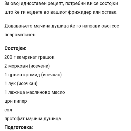
За овој едноставен рецепт, потребни ви се состојки
што ќе ги најдете во вашиот фрижидер или остава.
Додавањето мајчина душица ќе го направи овој сос
поароматичен.
Состојки:
200 г замрзнат грашок
2 моркови (исечени)
1 црвен кромид (исечкан)
1 лук (исечкан)
1 лажица маслиново масло
црн пипер
сол
прстофат мајчина душица.
Подготовка: