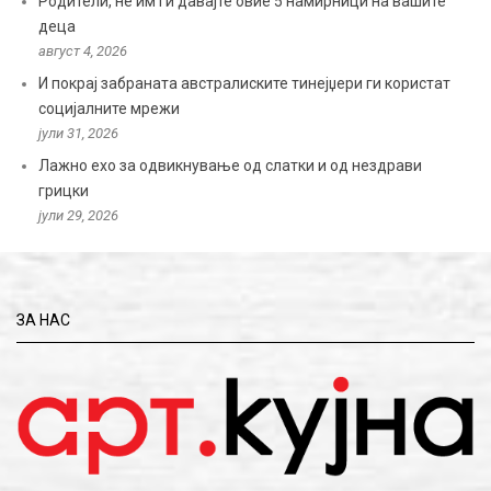
Родители, не им ги давајте овие 5 намирници на вашите
деца
август 4, 2026
И покрај забраната австралиските тинејџери ги користат
социјалните мрежи
јули 31, 2026
Лажно ехо за одвикнување од слатки и од нездрави
грицки
јули 29, 2026
ЗА НАС