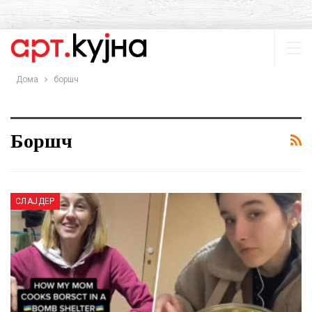
Дома
боршч
Боршч
СЛАЈДЕР