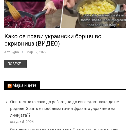
Како се прави украински боршч во
скривница (ВИДЕО)
Арт Кујна
Мар 17, 2022
ПОВЕЌЕ...
Мајка и дете
Општеството сака да раѓаат, но да изгледаат како да не
родиле: Зошто е проблематична фразата „враќање на
линијата“?
август 5, 2026