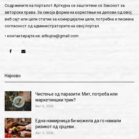
Содржините на порталот Арткујна се заштитени со Законот за
авторски права. За секоја форма на користење на делови од овој
веб сајт или цели статии за комерцијални цели, потребна е писмена
согласност од администраторите на овој портал.
• контактирајте не:
artkujna@gmail.com
Најново
Чистење од паразити: Мит, потреба или
маркетиншки трик?
Авг 6, 2026
Една намирница би можела да го намали
ризикот од срцеви…
Авг 5, 2026