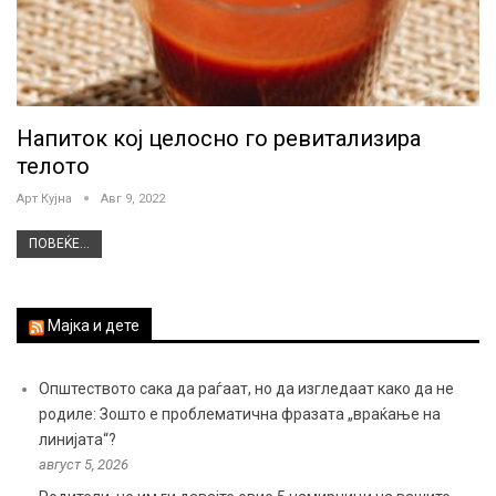
Напиток кој целосно го ревитализира
телото
Арт Кујна
Авг 9, 2022
ПОВЕЌЕ...
Мајка и дете
Општеството сака да раѓаат, но да изгледаат како да не
родиле: Зошто е проблематична фразата „враќање на
линијата“?
август 5, 2026