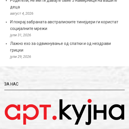
Родители, не им ги давајте овие 5 намирници на вашите
деца
август 4, 2026
И покрај забраната австралиските тинејџери ги користат
социјалните мрежи
јули 31, 2026
Лажно ехо за одвикнување од слатки и од нездрави
грицки
јули 29, 2026
ЗА НАС