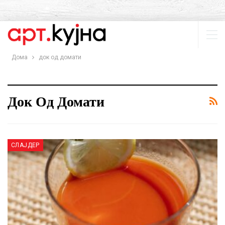
Дома
док од домати
Док Од Домати
СЛАЈДЕР