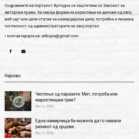
Содржините на порталот Арткујна се заштитени со Законот за
авторски права. За секоја форма на користење на делови од овој
веб сајт или цели статии за комерцијални цели, потребна е писмена
согласност од администраторите на овој портал.
• контактирајте не:
artkujna@gmail.com
Најново
Чистење од паразити: Мит, потреба или
маркетиншки трик?
Авг 6, 2026
Една намирница би можела да го намали
ризикот од срцеви…
Авг 5, 2026