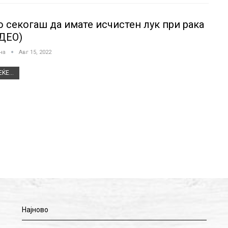
о секогаш да имате исчистен лук при рака
ДЕО)
јна
Авг 15, 2022
ЌЕ...
Најново