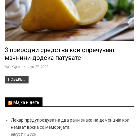
3 природни средства кои спречуваат
мачнини додека патувате
Арт Кујна
Јун 27, 2022
ПОВЕЌЕ...
Мајка и дете
Лекар предупредува на два рани знака на деменција кои
немаат врска со меморијата
август 7, 2026