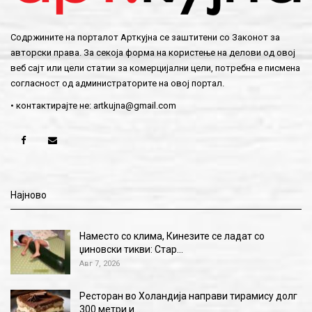
Содржините на порталот Арткујна се заштитени со Законот за
авторски права. За секоја форма на користење на делови од овој
веб сајт или цели статии за комерцијални цели, потребна е писмена
согласност од администраторите на овој портал.
• контактирајте не:
artkujna@gmail.com
Најново
Наместо со клима, Кинезите се ладат со
џиновски тикви: Стар…
Авг 7, 2026
Ресторан во Холандија направи тирамису долг
300 метри и…