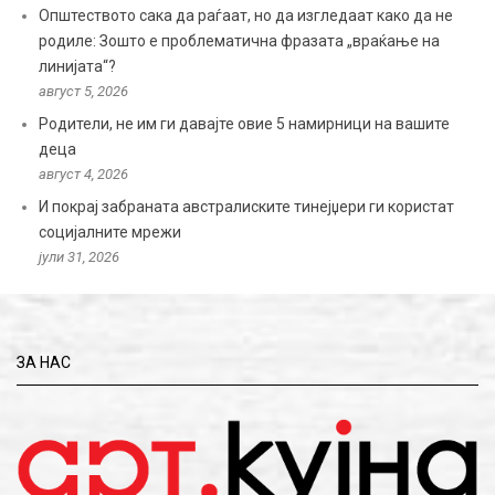
Општеството сака да раѓаат, но да изгледаат како да не
родиле: Зошто е проблематична фразата „враќање на
линијата“?
август 5, 2026
Родители, не им ги давајте овие 5 намирници на вашите
деца
август 4, 2026
И покрај забраната австралиските тинејџери ги користат
социјалните мрежи
јули 31, 2026
ЗА НАС