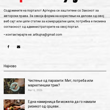
Содржините на порталот Арткујна се заштитени со Законот за
авторски права. За секоја форма на користење на делови од овој
веб сајт или цели статии за комерцијални цели, потребна е писмена
согласност од администраторите на овој портал.
• контактирајте не:
artkujna@gmail.com
Најново
Чистење од паразити: Мит, потреба или
маркетиншки трик?
Авг 6, 2026
Една намирница би можела да го намали
ризикот од срцеви…