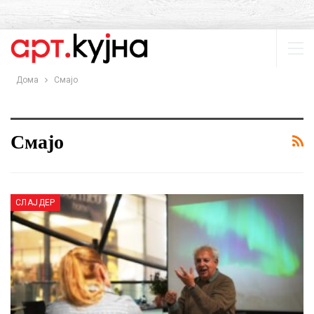
Дома
Смајо
Смајо
СЛАЈДЕР