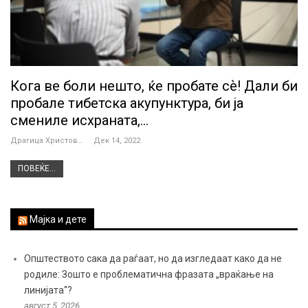
Кога ве боли нешто, ќе пробате сѐ! Дали би
пробале тибетска акупунктура, би ја
смениле исхраната,…
Драгица Христова
Дек 14, 2022
ПОВЕЌЕ...
Мајка и дете
Општеството сака да раѓаат, но да изгледаат како да не
родиле: Зошто е проблематична фразата „враќање на
линијата“?
август 5, 2026