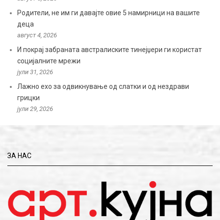
Родители, не им ги давајте овие 5 намирници на вашите
деца
август 4, 2026
И покрај забраната австралиските тинејџери ги користат
социјалните мрежи
јули 31, 2026
Лажно ехо за одвикнување од слатки и од нездрави
грицки
јули 29, 2026
ЗА НАС