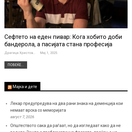
Сефтето на еден пивар: Кога хобито доби
бандерола, а пасијата стана професија
Драгица Христова
Мај 1, 2025
ПОВЕЌЕ...
Мајка и дете
Лекар предупредува на два рани знака на деменција кои
немаат врска со меморијата
август 7, 2026
Општеството сака да раѓаат, но да изгледаат како да не