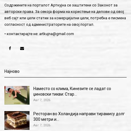
Содржините на порталот Арткујна се заштитени со Законот за
авторски права. За секоја форма на користење на делови од овој
веб сајт или цели статии за комерцијални цели, потребна е писмена
согласност од администраторите на овој портал.
• контактирајте не:
artkujna@gmail.com
Најново
Наместо со клима, Кинезите се ладат со
џиновски тикви: Стар…
Авг 7, 2026
Ресторан во Холандија направи тирамису долг
300 метри и…
Авг 7, 2026