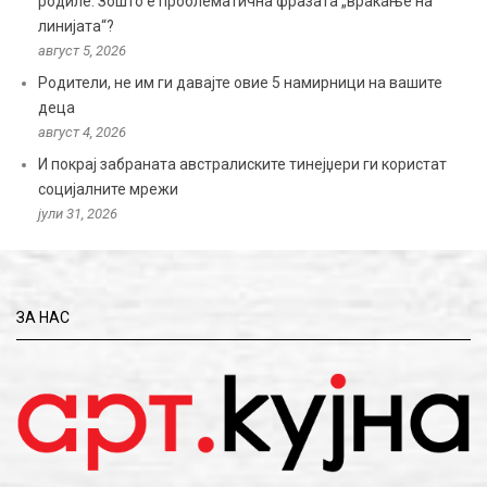
родиле: Зошто е проблематична фразата „враќање на
линијата“?
август 5, 2026
Родители, не им ги давајте овие 5 намирници на вашите
деца
август 4, 2026
И покрај забраната австралиските тинејџери ги користат
социјалните мрежи
јули 31, 2026
ЗА НАС