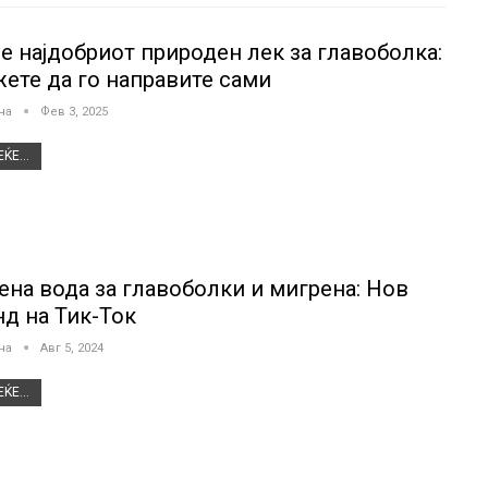
 е најдобриот природен лек за главоболка:
ете да го направите сами
јна
Фев 3, 2025
ЌЕ...
ена вода за главоболки и мигрена: Нов
нд на Тик-Ток
јна
Авг 5, 2024
ЌЕ...