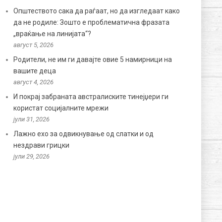
Општеството сака да раѓаат, но да изгледаат како
да не родиле: Зошто е проблематична фразата
„враќање на линијата“?
август 5, 2026
Родители, не им ги давајте овие 5 намирници на
вашите деца
август 4, 2026
И покрај забраната австралиските тинејџери ги
користат социјалните мрежи
јули 31, 2026
Лажно ехо за одвикнување од слатки и од
нездрави грицки
јули 29, 2026