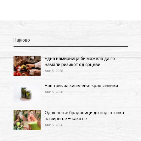
Најново
Една намирница би можела да го
намали ризикот од срцеви…
Авг 5, 2026
Нов трик за киселење краставички
Авг 5, 2026
Од лечење брадавици до подготовка
на сирење – како се…
Авг 5, 2026