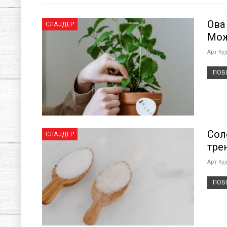
Ова
СЛАЈДЕР
Мож
Арт Ку
ПОВЕ
Сол
СЛАЈДЕР
тре
Арт Ку
ПОВЕ