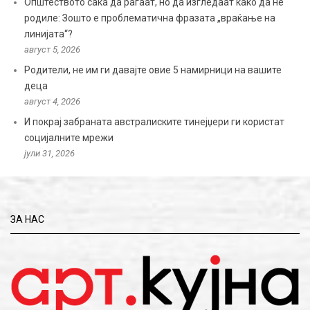
Општеството сака да раѓаат, но да изгледаат како да не
родиле: Зошто е проблематична фразата „враќање на
линијата“?
август 5, 2026
Родители, не им ги давајте овие 5 намирници на вашите
деца
август 4, 2026
И покрај забраната австралиските тинејџери ги користат
социјалните мрежи
јули 31, 2026
ЗА НАС