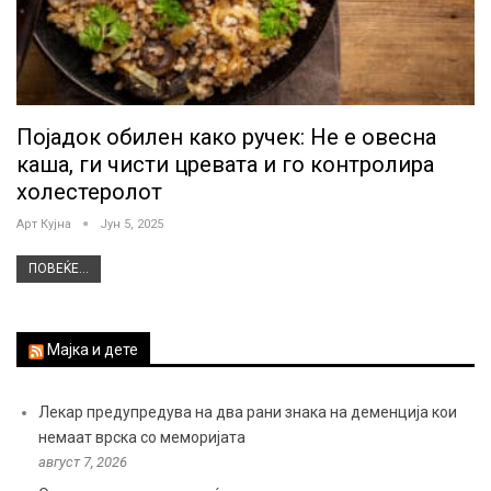
Појадок обилен како ручек: Не е овесна
каша, ги чисти цревата и го контролира
холестеролот
Арт Кујна
Јун 5, 2025
ПОВЕЌЕ...
Мајка и дете
Лекар предупредува на два рани знака на деменција кои
немаат врска со меморијата
август 7, 2026