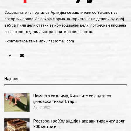
Содржините на порталот Арткујна се заштитени со Законот за
авторски права. За секоја форма на користење на делови од овој
веб сајт или цели статии за комерцијални цели, потребна е писмена
согласност од администраторите на овој портал.
• контактирајте не:
artkujna@gmail.com
Најново
Наместо со клима, Кинезите се ладат со
џиновски тикви: Стар…
Авг 7, 2026
Ресторан во Холандија направи тирамису долг
300 метри и…