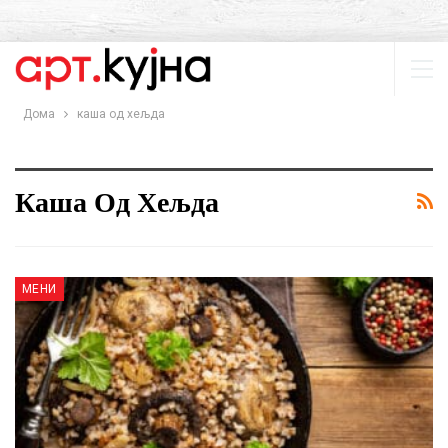
Дома
каша од хељда
Каша Од Хељда
МЕНИ