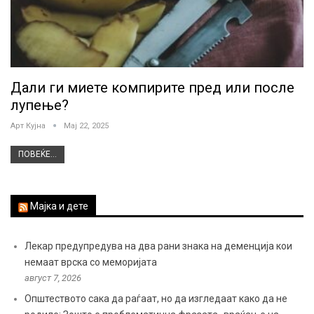
Дали ги миете компирите пред или после
лупење?
Арт Кујна
Мај 22, 2025
ПОВЕЌЕ...
Мајка и дете
Лекар предупредува на два рани знака на деменција кои
немаат врска со меморијата
август 7, 2026
Општеството сака да раѓаат, но да изгледаат како да не