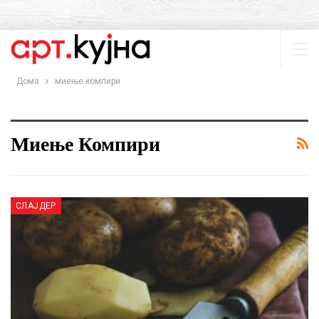
Дома
миење компири
Миење Компири
СЛАЈДЕР