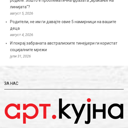
родиле: Зошто е проблематична фразата „враќање на
линијата“?
август 5, 2026
Родители, не им ги давајте овие 5 намирници на вашите
деца
август 4, 2026
И покрај забраната австралиските тинејџери ги користат
социјалните мрежи
јули 31, 2026
ЗА НАС