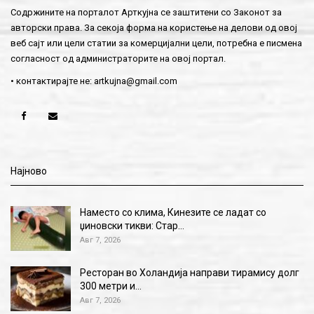
Содржините на порталот Арткујна се заштитени со Законот за
авторски права. За секоја форма на користење на делови од овој
веб сајт или цели статии за комерцијални цели, потребна е писмена
согласност од администраторите на овој портал.
• контактирајте не:
artkujna@gmail.com
Најново
Наместо со клима, Кинезите се ладат со
џиновски тикви: Стар…
Авг 7, 2026
Ресторан во Холандија направи тирамису долг
300 метри и…
Авг 7, 2026