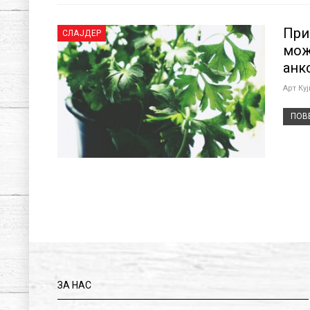
При
СЛАЈДЕР
мож
анк
Арт Ку
ПОВЕ
ЗА НАС