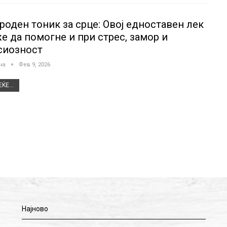
роден тоник за срце: Овој едноставен лек
е да помогне и при стрес, замор и
сиозност
јна
Фев 9, 2026
ЌЕ...
Најново