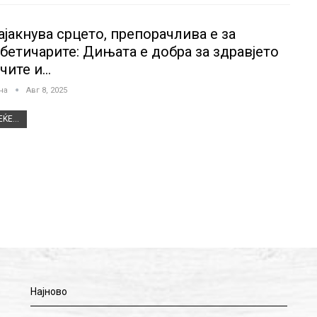
ајакнува срцето, препорачлива е за
абетичарите: Дињата е добра за здравјето
очите и…
јна
Авг 8, 2025
ЌЕ...
Најново