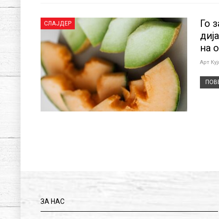
Го з
СЛАЈДЕР
диј
на 
Арт Ку
ПОВЕ
ЗА НАС