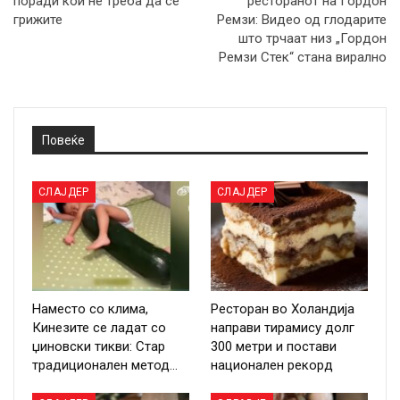
поради кои не треба да се
ресторанот на Гордон
грижите
Ремзи: Видео од глодарите
што трчаат низ „Гордон
Ремзи Стек“ стана вирално
Повеќе
СЛАЈДЕР
СЛАЈДЕР
Наместо со клима,
Ресторан во Холандија
Кинезите се ладат со
направи тирамису долг
џиновски тикви: Стар
300 метри и постави
традиционален метод…
национален рекорд