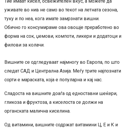
Тие имаат кисел, освежителен вкус, а можете да
уживате во нив не само во текот на летната сезона,
туку и по неа, кога имате замрзнати вишни.
Обично го консумираме ова овошје преработено во
форма на сок, џемови, компоти, ликери и додатоци и
филови за колачи.
Вишните се одгледуваат најмногу во Европа, по што
следат САД и Централна Азија. Меѓу трите најпознати
сорти е мараската, која е популарна и кај нас.
Сладоста на вишните доаѓа од едноставни шеќери,
гликоза и фруктоза, а киселоста се должи на
органската малична киселина.
Од витамини, вишните содржат витамини Ц, Е и К и