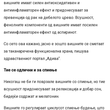
вишните имаат силен антиоксидативен и
антиинфламаторен ефект и придонесуваат за
превенција од рак на дебелото црево. Всушност,
фенолните компоненти од вишните имаат посилен
антиинфламаторен ефект од аспиринот.
Со сето ова кажано, јасно е зошто вишните се сметаат
за таканаречена функционална храна, пишува
здравствениот портал „Адива“.
Тие се одлични и за спиење
Никогаш не би ги поврзале вишните со спиење, но тие
всушност придонесуваат за релаксација и добар сон,
бидејќи содржат и мелатонин.
Вишните го регулираат циклусот спиење-будење, што