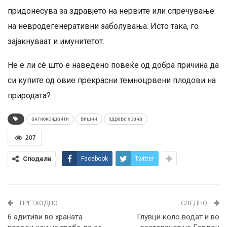
придонесува за здравјето на нервите или спречување
на невродегенеративни заболувања. Исто така, го
зајакнуваат и имунитетот.
Не е ли сè што е наведено повеќе од добра причина да
си купите од овие прекрасни темноцрвени плодови на
природата?
антиоксиданти
вишни
здрава храна
207
Сподели
Facebook
Twitter
ПРЕТХОДНО
СЛЕДНО
6 адитиви во храната
Глувци коло водат и во