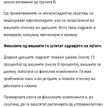
некои витамини од групата Б.
Од провитамините со антиоксидантни својства, се
издвојуваат каротеноидите, кои се позастапени во
вишните отколку во црешите. Исто така, содржат и
минерали; калциум, магнезиум и калиум.
Фенолите од вишните го штитат здравјето на луѓето
Додека црешите содржат повеќе шеќер (околу 13
проценти) од вишните (околу 8 проценти), вишните се
далеку побогати со фенолни компоненти. Ги има
приближно како и во јагодите, а повеќе отколку во
јаболката и кивите.
Примарната улога на фенолните компоненти е, во
суштина, да ги заштитат растенијата од ултравиолетово