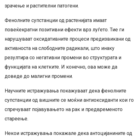
зрачење и растителни патогени.
Фенолните супстанции од растенијата имаат
повеќекратни позитивни ефекти врз луѓето. Тие ги
нарушуваат оксидативните процеси предизвикани од
активноста на слободните радикали, што инаку
резултира со негативни промени во структурата и
функцијата на клетките. И конечно, ова може да
доведе до малигни промени.
Научните истражувања покажуваат дека фенолните
супстанции од вишните се моќни антиоксиданти кои го
спречуваат појавувањето на рак и предвременото
стареење.
Некои истражувања покажале дека антоцијанините од