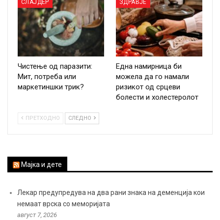
СЛАЈДЕР
ЗДРАВЈЕ
Чистење од паразити:
Една намирница би
Мит, потреба или
можела да го намали
маркетиншки трик?
ризикот од срцеви
болести и холестеролот
ПРЕТХОДНО
СЛЕДНО
Мајка и дете
Лекар предупредува на два рани знака на деменција кои
немаат врска со меморијата
август 7, 2026