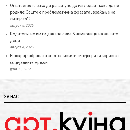
Општеството сака да раѓаат, но да изгледаат како да не
родиле: Зошто е проблематична фразата „враќање на
линијата“?
август 5, 2026
Родители, не им ги давајте овие 5 намирници на вашите
деца
август 4, 2026
И покрај забраната австралиските тинејџери ги користат
социјалните мрежи
јули 31, 2026
ЗА НАС