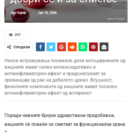
Јун 10, 2026
Арт Кујна
Фото: Freepik
207
Сподели
Некои истражувања покажале дека антоцијанините од
вишните имаат силен антиоксидативен и
антиинфламаторен ефект и придонесуваат за
превенција од рак на дебелото црево. Всушност,
фенолните компоненти од вишните имаат посилен
антиинфламаторен ефект од аспиринот.
Поради нивните бројни здравствени придобивки,
вишните сè повеќе се сметаат за функционална храна.