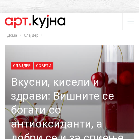
Дома
Слајдер
СЛАЈДЕР
СОВЕТИ
Вкусни, кисели и
здрави: Вишните се
богати со
антиоксиданти, а
добри се и за спиење