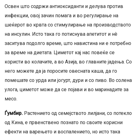
Освен што содржи антиоксиданти и делува против
инфекции, овој зачин помага и во регулирање на
шеќерот во крвта со стимулирање на производството
на инсулин. Исто така го потиснува апетитот и нè
заситува подолго време, што навистина ни е потребно
за време на диетата. Циметот кај нас повеќе се
користи во колачите, а во Азија, во главните јадења. Со
него можете да ја поросите овесната каша, да го
помешате со урда или јогурт, дури и со пиво. Во солена
улога, циметот може да се појави и во маринадите за
месо.
Ѓумбир.
Растението од семејството лилјани, со потекло
од Кина, е првенствено познато по своите корисни
ефекти на варењето и воспалението, но исто така