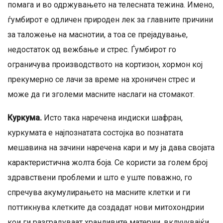
помага и во одржувањето на телесната тежина. Имено,
ѓумбирот е одличен природен лек за главните причини
за таложење на маснотии, а тоа се прејадување,
недостаток од вежбање и стрес. Ѓумбирот го
ограничува производството на кортизон, хормон кој
прекумерно се лачи за време на хроничен стрес и
може да ги зголеми масните наслаги на стомакот.
Куркума.
Исто така наречена индиски шафран,
куркумата е најпознатата состојка во познатата
мешавина на зачини наречена кари и му ја дава својата
карактеристична жолта боја. Се користи за голем број
здравствени проблеми и што е уште поважно, го
спречува акумулирањето на масните клетки и ги
поттикнува клетките да создадат нови митохондрии
кои ги разградуваат хранливите материи, вклучувајќи