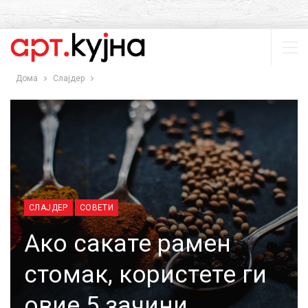
Дома
Слајдер
СЛАЈДЕР
СОВЕТИ
Ако сакате рамен
стомак, користете ги
овие 5 зачини