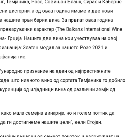
г, Темјаника, Розе, Совињон Бланк, Сирах и Каберне
ни цистерни, а од оваа година имаме и две нови
 нашите први барик вина. За првпат оваа година
реварувачки карактер (The Balkans International Wine
ина- Грција. Нашите две вина кои учествуваа на овој
ризнанија: Златен медал за нашето Розе 2021 и
офалија тие.
ѓународно признание на еден од најпрестижните
каде што нивното вино од сортата Темјаника го добило
уренција од илјадници вина од различни земји од
 како мала семејна винарија, но и голем поттик да
а ги достигнеме нашите цели“, вели Стојан.
емејни винарии од самиот почеток, а изложуваат на