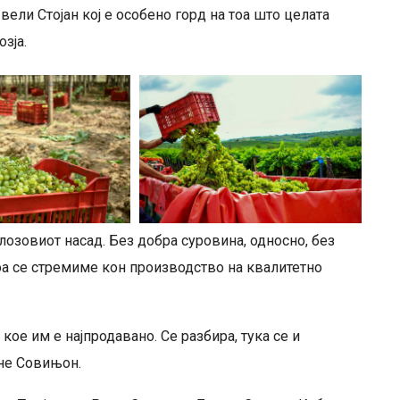
ели Стојан кој е особено горд на тоа што целата
зја.
лозовиот насад. Без добра суровина, односно, без
тоа се стремиме кон производство на квалитетно
 кое им е најпродавано. Се разбира, тука се и
рне Совињон.