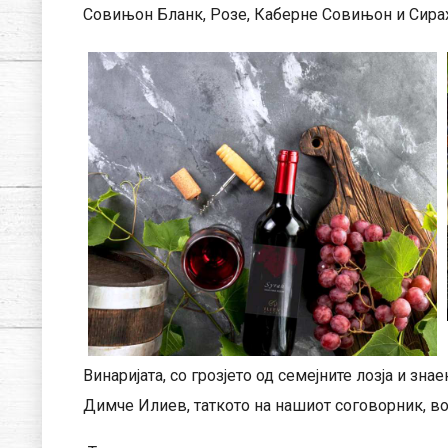
Совињон Бланк, Розе, Каберне Совињон и Сирах. 
Винаријата, со грозјето од семејните лозја и зн
Димче Илиев, таткото на нашиот соговорник, во