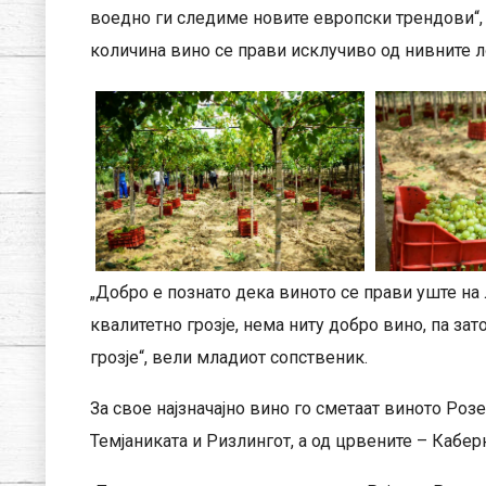
воедно ги следиме новите европски трендови“, в
количина вино се прави исклучиво од нивните ло
„Добро е познато дека виното се прави уште на 
квалитетно грозје, нема ниту добро вино, па за
грозје“, вели младиот сопственик.
За свое најзначајно вино го сметаат виното Розе
Темјаниката и Ризлингот, а од црвените – Кабе