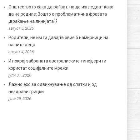
Општеството сака да раѓаат, но да изгледаат како
да не родиле: Зошто е проблематична фразата
„враќање на линијата“?
август 5, 2026
Родители, не им ги давајте овие 5 намирници на
вашите деца
август 4, 2026
И покрај забраната австралиските тинејџери ги
користат социјалните мрежи
јули 31, 2026
Лажно ехо за одвикнување од слатки и од
нездрави грицки
јули 29, 2026