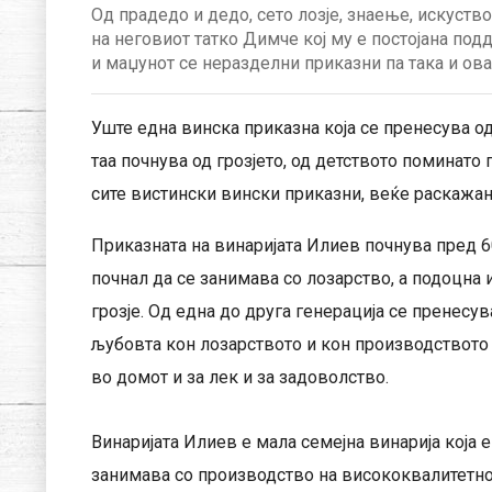
Од прадедо и дедо, сето лозје, знаење, искуств
на неговиот татко Димче кој му е постојана подд
и маџунот се неразделни приказни па така и ова
Уште една винска приказна која се пренесува од 
таа почнува од грозјето, од детството поминато 
сите вистински вински приказни, веќе раскажани
Приказната на винаријата Илиев почнува пред 6
почнал да се занимава со лозарство, а подоцна 
грозје. Од една до друга генерација се пренесув
љубовта кон лозарството и кон производството н
во домот и за лек и за задоволство.
Винаријата Илиев е мала семејна винарија која 
занимава со производство на висококвалитетно 