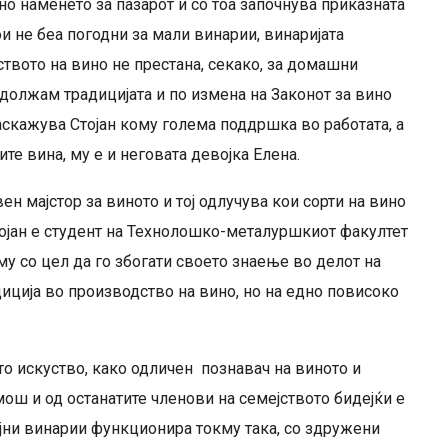
о наменето за пазарот и со тоа започнува приказната
и не беа погодни за мали винарии, винаријата
ството на вино не престана, секако, за домашни
одолжам традицијата и по измена на Законот за вино
аскажува Стојан кому голема поддршка во работата, а
те вина, му е и неговата девојка Елена.
вен мајстор за виното и тој одлучува кои сорти на вино
 Стојан е студент на Технолошко-металуршкиот факултет
му со цел да го збогати своето знаење во делот на
диција во производство на вино, но на едно повисоко
то искуство, како одличен познавач на виното и
мош и од останатите членови на семејството бидејќи е
ејни винарии функционира токму така, со здружени