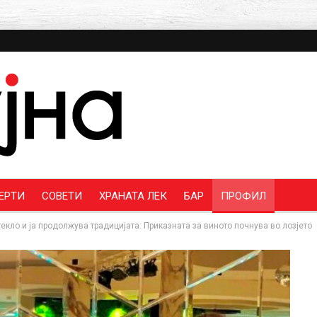
ЕРТИ
СОВЕТИ
ХРАНАТА ЛЕК
БАР
ПРОФИЛ
текло и ја продолжува традицијата: Приказната за виното почнува во лозјето