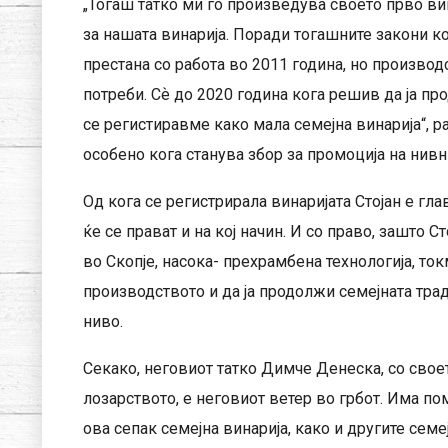
„Тогаш татко ми го произведува своето прво вин
за нашата винарија. Поради тогашните закони ко
престана со работа во 2011 година, но производ
потреби. Сѐ до 2020 година кога решив да ја пр
се регистиравме како мала семејна винарија“, р
особено кога станува збор за промоција на нивни
Од кога се регистрирала винаријата Стојан е гла
ќе се прават и на кој начин. И со право, зашто
во Скопје, насока- прехрамбена технологија, ток
производството и да ја продолжи семејната тра
ниво.
Секако, неговиот татко Димче Денеска, со свое
лозарството, е неговиот ветер во грбот. Има по
ова сепак семејна винарија, како и другите сем