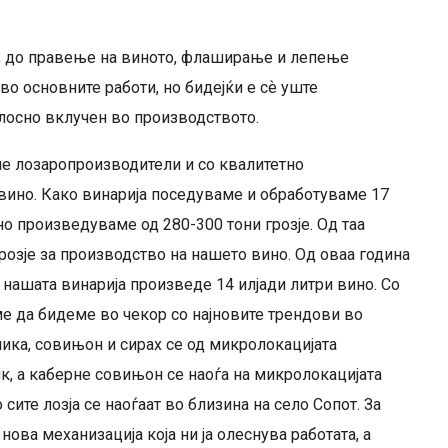
то, до правење на виното, флаширање и лепење
 во основните работи, но бидејќи е сѐ уште
лосно вклучен во производството.
ме лозаропроизводители и со квалитетно
вино. Како винарија поседуваме и обработуваме 17
о произведуваме од 280-300 тони грозје. Од таа
розје за производство на нашето вино. Од оваа година
 нашата винарија произведе 14 илјади литри вино. Со
ме да бидеме во чекор со најновите трендови во
ника, совињон и сирах се од микролокацијата
 а каберне совињон се наоѓа на микролокацијата
ите лозја се наоѓаат во близина на село Сопот. За
ова механизација која ни ја олеснува работата, а