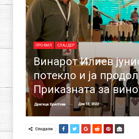
ПРОФИЛ
СЛАЈДЕР
Винарот Илиев јунио
потекло и ја продол
Приказната за вино
Дек 13, 2022
Драгица Христова
Сподели