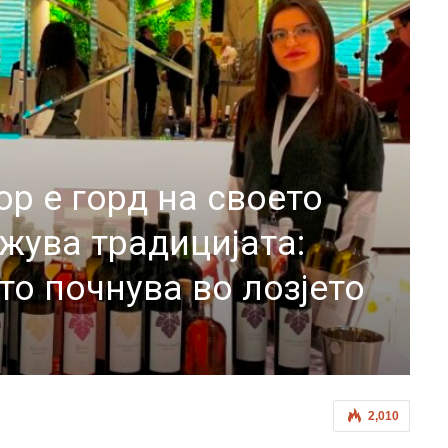
р е горд на своето
жува традицијата:
то почнува во лозјето
2,010