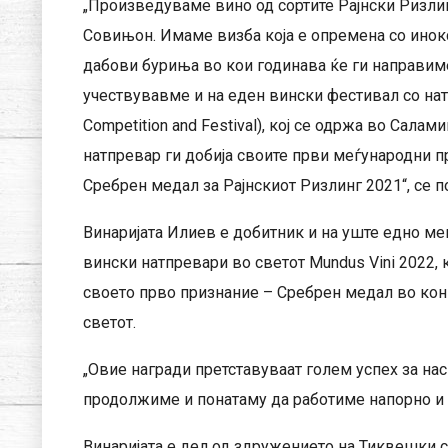
„Произведуваме вино од сортите Рајнски Ризлин
Совињон. Имаме визба која е опремена со инокс
дабови буриња во кои годинава ќе ги направиме
учествувавме и на еден вински фестивал со натп
Competition and Festival), кој се одржа во Салам
натпревар ги добија своите први меѓународни п
Сребрен медал за Рајнскиот Ризлинг 2021“, се п
Винаријата Илиев е добитник и на уште едно ме
вински натпревари во светот Mundus Vini 2022, 
своето прво признание – Сребрен медал во конк
светот.
„Овие награди претставуваат голем успех за нас
продолжиме и понатаму да работиме напорно и д
Винаријата е дел од здружението на Тиквешки с