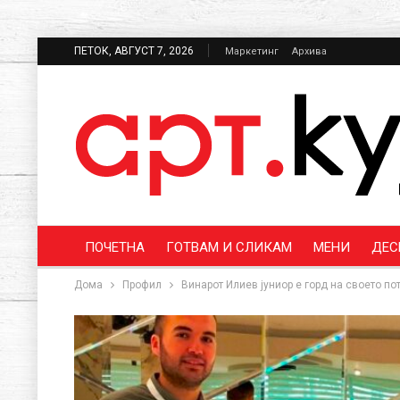
ПЕТОК, АВГУСТ 7, 2026
Маркетинг
Архива
ПОЧЕТНА
ГОТВАМ И СЛИКАМ
МЕНИ
ДЕС
Дома
Профил
Винарот Илиев јуниор е горд на своето по