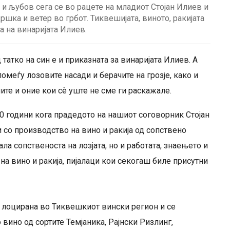
о и љубов сега се во рацете на младиот Стојан Илиев и
ршка и ветер во грбот. Тиквешијата, виното, ракијата
а на винаријата Илиев.
татко на син е и приказната за винаријата Илиев. А
помеѓу лозовите насади и берачите на грозје, како и
те и оние кои сѐ уште не сме ги раскажале.
0 години кога прадедото на нашиот соговорник Стојан
и со производство на вино и ракија од сопствено
ала сопственоста на лозјата, но и работата, знаењето и
а вино и ракија, пијалаци кои секогаш биле присутни
е лоцирана во Тиквешкиот вински регион и се
вино од сортите Темјаника, Рајнски Ризлинг,