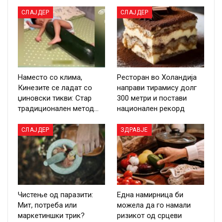
СЛАЈДЕР
СЛАЈДЕР
Наместо со клима,
Ресторан во Холандија
Кинезите се ладат со
направи тирамису долг
џиновски тикви: Стар
300 метри и постави
традиционален метод…
национален рекорд
СЛАЈДЕР
ЗДРАВЈЕ
Чистење од паразити:
Една намирница би
Мит, потреба или
можела да го намали
маркетиншки трик?
ризикот од срцеви