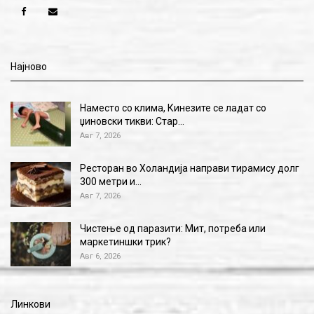
Најново
Наместо со клима, Кинезите се ладат со
џиновски тикви: Стар…
Авг 7, 2026
Ресторан во Холандија направи тирамису долг
300 метри и…
Авг 7, 2026
Чистење од паразити: Мит, потреба или
маркетиншки трик?
Авг 6, 2026
Линкови