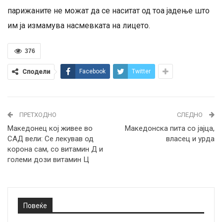
парижаните не можат да се наситат од тоа јадење што
им ја измамува насмевката на лицето.
376
Сподели
Facebook
Twitter
ПРЕТХОДНО
СЛЕДНО
Македонец кој живее во
Македонска пита со јајца,
САД вели: Се лекував од
власец и урда
корона сам, со витамин Д и
големи дози витамин Ц
Повеќе