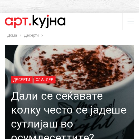
Дома
Десерти
ДЕСЕРТИ
СЛАЈДЕР
Дали се сеќавате
колку често се јадеше
сутлијаш во
осумдесеттите?