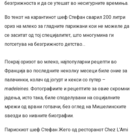
безгрижноста и да се утешат во несигурните времиња.
Во текот на карантинот шеф Стефан сварил 200 литри
ориз на млеко за гладните парижани кои не можеле да
се заситат од тој специјалитет, што многумина ги
потсетува на безгрижното детство…
Покрај оризот во млеко, најпопуларни рецепти во
Франција во последните неколку месеци биле оние за
палачинки, колач од јогурт и кекси со путер –
madeleines
. Фотографиите и рецептите за овие скромни
јадења, исто така, биле споделувани на социјалните
мрежи од врвни готвачи, без оглед на Мишелинските
ѕвезди во нивните биографии.
Парискиот шеф Стефан Жего од ресторанот Chez L’Ami