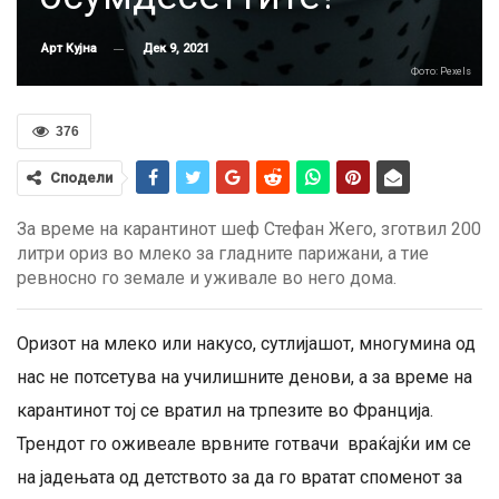
Дек 9, 2021
Арт Кујна
Фото: Pexels
376
Сподели
За време на карантинот шеф Стефан Жего, зготвил 200
литри ориз во млеко за гладните парижани, а тие
ревносно го земале и уживале во него дома.
Оризот на млеко или накусо, сутлијашот, многумина од
нас не потсетува на училишните денови, а за време на
карантинот тој се вратил на трпезите во Франција.
Трендот го оживеале врвните готвачи враќајќи им се
на јадењата од детството за да го вратат споменот за