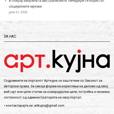
И покрај забраната австралиските тинејџери ги користат
социјалните мрежи
јули 31, 2026
ЗА НАС
Содржините на порталот Арткујна се заштитени со Законот за
авторски права. За секоја форма на користење на делови од овој
веб сајт или цели статии за комерцијални цели, потребна е писмена
согласност од администраторите на овој портал.
• контактирајте не:
artkujna@gmail.com