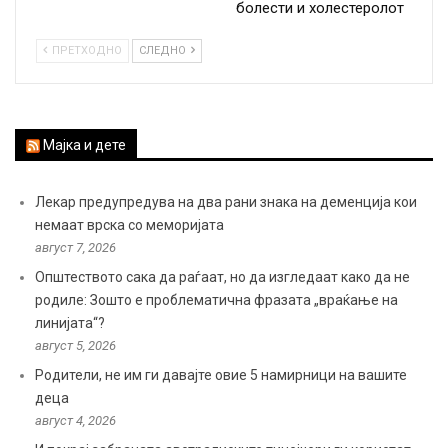
болести и холестеролот
ПРЕТХОДНО
СЛЕДНО
Мајка и дете
Лекар предупредува на два рани знака на деменција кои
немаат врска со меморијата
август 7, 2026
Општеството сака да раѓаат, но да изгледаат како да не
родиле: Зошто е проблематична фразата „враќање на
линијата“?
август 5, 2026
Родители, не им ги давајте овие 5 намирници на вашите
деца
август 4, 2026