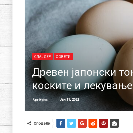
СЛАЈДЕР
СОВЕТИ
Древен јапонски то
коските и лекување
Јан 11, 2022
Арт Кујна
Сподели