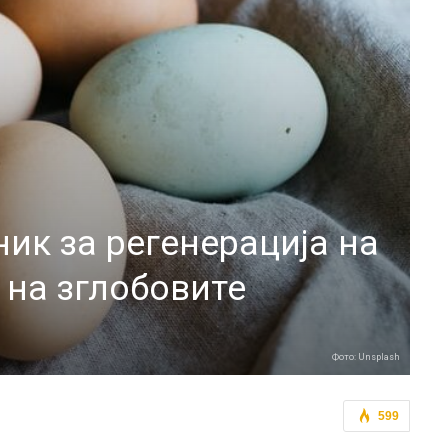
ник за регенерација на
 на зглобовите
Фото: Unsplash
599