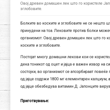
Овој древен домашен лек што го користеле Јапо
зглобовите.
Болките во коските и зглобовите не се нешто што
принудени на тоа. Лековите против болки можеби
организмот. Овој древен домашен лек што го ко
коските и зглобовите.
Постојат многу домашни лекови кои се користел
дека тоникот од оцет и јајца е важен извор на с
состојки, во организмот се апсорбираат повеќе 
од јајце содржи 1800 мг елементарен калциум, а
од јајце обезбедува витамин Д. Јапонците верув
Приготвување: