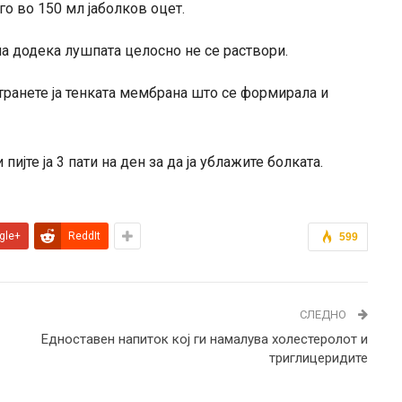
го во 150 мл јаболков оцет.
ела додека лушпата целосно не се раствори.
транете ја тенката мембрана што се формирала и
ијте ја 3 пати на ден за да ја ублажите болката.
gle+
ReddIt
599
СЛЕДНО
Едноставен напиток кој ги намалува холестеролот и
триглицеридите