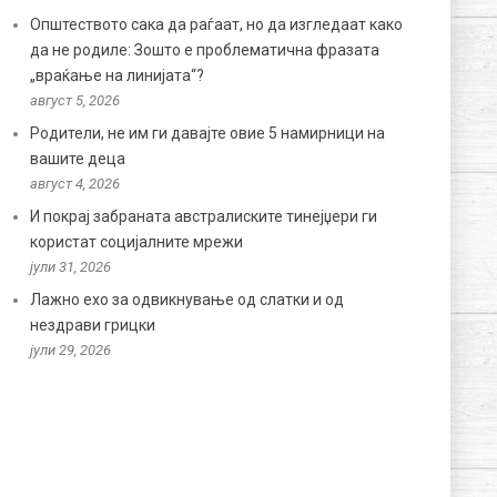
Општеството сака да раѓаат, но да изгледаат како
да не родиле: Зошто е проблематична фразата
„враќање на линијата“?
август 5, 2026
Родители, не им ги давајте овие 5 намирници на
вашите деца
август 4, 2026
И покрај забраната австралиските тинејџери ги
користат социјалните мрежи
јули 31, 2026
Лажно ехо за одвикнување од слатки и од
нездрави грицки
јули 29, 2026