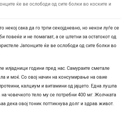
нците ќе ве ослободи од сите болки во коските и
 некој сака да го трпи секојдневно, но некои луѓе се
 повеќе и не помагаат, а се штетни за остатокот од
ристеле Јапонците ќе ве ослободи од сите болки во
е илјадници години пред нас. Самураите сметале
ила и моќ. Со овој начин на консумирање на овие
протеини, калциум и витамини од јајцето. Една лушпа
 на човечкото тело му се потребни 400 мг. Жолчката
аа дека овој тоник поттикнува долг и здрав живот.