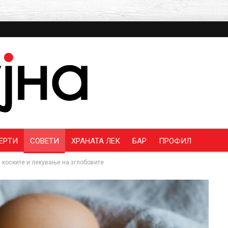
ЕРТИ
СОВЕТИ
ХРАНАТА ЛЕК
БАР
ПРОФИЛ
а коските и лекување на зглобовите