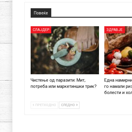
Повеќе
СЛАЈДЕР
ЗДРАВЈЕ
Чистење од паразити: Мит,
Една намирн
потреба или маркетиншки трик?
го намали ри
болести и хо
ПРЕТХОДНО
СЛЕДНО