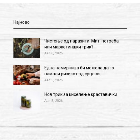
Најново
Чистење од паразити: Мит, потреба
или маркетиншки трик?
Авг 6, 2026
Една намирница би можела да го
намали ризикот од срцеви…
Авг 5, 2026
Нов трик за киселење краставички
Авг 5, 2026