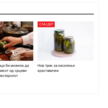
СЛАЈДЕР
ица би можела да
Нов трик за киселење
зикот од срцеви
краставички
лестеролот