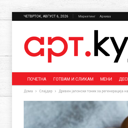
ЧЕТВРТОК, АВГУСТ 6, 2026
Маркетинг
Архива
ПОЧЕТНА
ГОТВАМ И СЛИКАМ
МЕНИ
ДЕС
Дома
Слајдер
Древен јапонски тоник за регенерација н