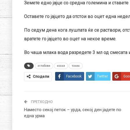
Земете едно јајце со средна големина и ставете 
Оставете го јајцето да отстои во оцет една нед
По седум дена кога лушпата ќе се раствори, отс
вратете го јајцето во оцет на некое време.
Во чаша млака вода разредете 3 мл од смесата и п
зглобови
коски
тоник
Сподели
Facebook
Twitter
Goo
ПРЕТХОДНО
Наместо секој петок – урда, секој ден јадете по
една урма