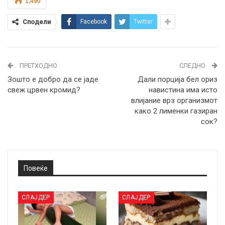
1,490
Сподели
Facebook
Twitter
ПРЕТХОДНО
СЛЕДНО
Зошто е добро да се јаде
Дали порција бел ориз
свеж црвен кромид?
навистина има исто
влијание врз организмот
како 2 лименки газиран
сок?
Повеќе
СЛАЈДЕР
СЛАЈДЕР