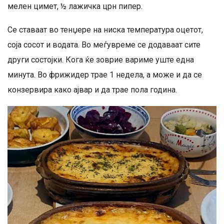
мелен цимет, ½ лажичка црн пипер.
Се ставаат во тенџере на ниска температура оцетот,
соја сосот и водата. Во меѓувреме се додаваат сите
други состојки. Кога ќе зоврие вариме уште една
минута. Во фрижидер трае 1 недела, а може и да се
конзервира како ајвар и да трае пола година.