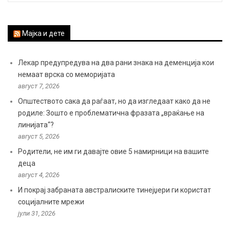
Мајка и дете
Лекар предупредува на два рани знака на деменција кои
немаат врска со меморијата
август 7, 2026
Општеството сака да раѓаат, но да изгледаат како да не
родиле: Зошто е проблематична фразата „враќање на
линијата“?
август 5, 2026
Родители, не им ги давајте овие 5 намирници на вашите
деца
август 4, 2026
И покрај забраната австралиските тинејџери ги користат
социјалните мрежи
јули 31, 2026