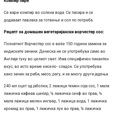
Компир пире
Се вари компир во солена вода. Се пасира и се
додаваат павлака за готвење и сол по потреба.
Рецепт за д
ома
ш
ен вегетаријански
в
ор
ч
естер сос:
Познатиот Ворчестер сос е веќе 150 години замена за
индиските зачини. Денеска не се употребува само во
Англија туку во целиот свет. Има специфичен пикантен
вкус, во исто време кисело- сладок. Се употребува
како зачин за риби, месо, рагу, и за многу други јадења.
240 мл оцет од јаболки, 2 лажици темен соја сос, 1 мала
лажичка кафеав шеќер, ¼ лажичка сенф во прав, ¼
мала лажица мелен ингвер, 1 лажица вода, 1 лажичка
кромид во прав, 1 лажичка лук во прав, ¼ лажичка