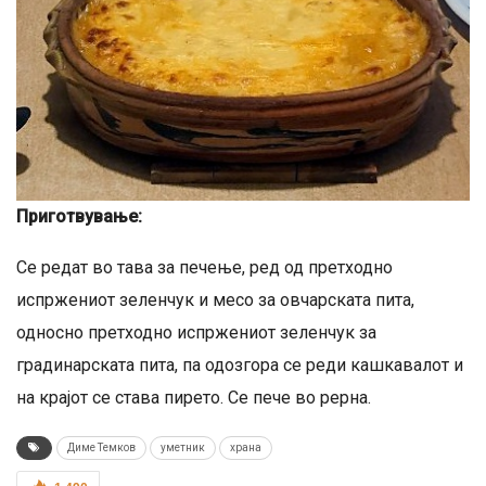
Приготвување:
Се редат во тава за печење, ред од претходно
испржениот зеленчук и месо за овчарската пита,
односно претходно испржениот зеленчук за
градинарската пита, па одозгора се реди кашкавалот и
на крајот се става пирето. Се пече во рерна.
Диме Темков
уметник
храна