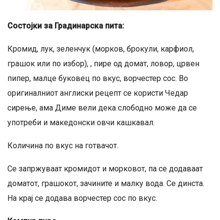
Состојки за Градинарска пита
:
Кромид, лук, зеленчук (морков, брокули, карфиол,
грашок или по избор), , пире од домат, ловор, црвен
пипер, малце буковец по вкус, ворчестер сос. Во
оригиналниот англиски рецепт се користи Чедар
сирење, ама Диме вели дека слободно може да се
употреби и македонски овчи кашкавал.
Количина по вкус на готвачот.
Се запржуваат кромидот и морковот, па се додаваат
доматот, грашокот, зачините и малку вода. Се динста.
На крај се додава ворчестер сос по вкус.