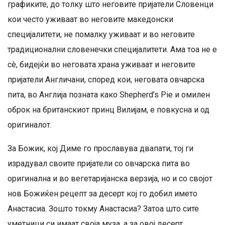
графиките, до толку што неговите пријатели Словенци
кои често уживаат во неговите македонски
специјалитети, не помалку уживаат и во неговите
традиционални словенечки специјалитети. Ама тоа не е
сè, бидејќи во неговата храна уживаат и неговите
пријатели Англичани, според кои, неговата овчарска
пита, во Англија позната како Shepherd’s Pie и омилен
оброк на британскиот принц Вилијам, е повкусна и од
оригиналот.
За Божик, кој Диме го прославува двапати, тој ги
израдувал своите пријатели со овчарска пита во
оригинална и во вегетаријанска верзија, но и со својот
нов Божиќен рецепт за десерт кој го добил името
Анастасиа. Зошто токму Анастасиа? Затоа што сите
уметници си имаат своја муза, а за овој десерт