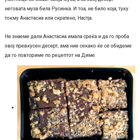
неговата муза била Русинка. И тоа, не било која, туку
токму Анастасиа или скратено, Настја.
Не знаеме дали Анастасиа имала среќа и да го проба
овој превкусен десерт, ама ние секако ќе се обидеме
да го повториме по рецептот на Диме.