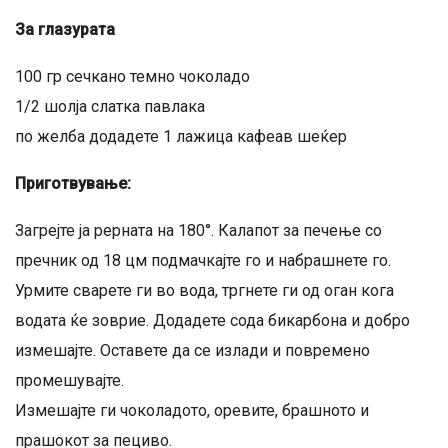
За глазурата
100 гр сечкано темно чоколадо
1/2 шолја слатка павлака
по желба додадете 1 лажица кафеав шеќер
Приготвување:
Загрејте ја рерната на 180°. Калапот за печење со
пречник од 18 цм подмачкајте го и набрашнете го.
Урмите сварете ги во вода, тргнете ги од оган кога
водата ќе зоврие. Додадете сода бикарбона и добро
измешајте. Оставете да се излади и повремено
промешувајте.
Измешајте ги чоколадото, оревите, брашното и
прашокот за пециво.