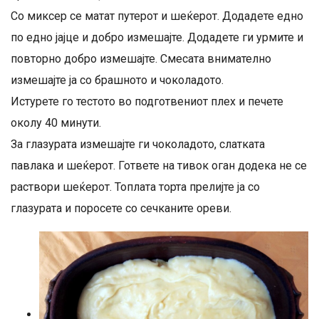
Со миксер се матат путерот и шеќерот. Додадете едно
по едно јајце и добро измешајте. Додадете ги урмите и
повторно добро измешајте. Смесата внимателно
измешајте ја со брашното и чоколадото.
Истурете го тестото во подготвениот плех и печете
околу 40 минути.
За глазурата измешајте ги чоколадото, слатката
павлака и шеќерот. Гответе на тивок оган додека не се
раствори шеќерот. Топлата торта прелијте ја со
глазурата и поросете со сечканите ореви.