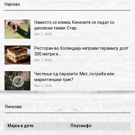
Најново
Наместо со клима, Кинезите се ладат со
џиновски тикви: Стар…
Авг 7, 2026
Ресторан во Холандија направи тирамису долг
300 метри и…
Авг 7, 2026
Чистење од паразити: Мит, потреба или
маркетиншки трик?
Авг 6, 2026
Линкови
Мајка и дете
Плусинфо