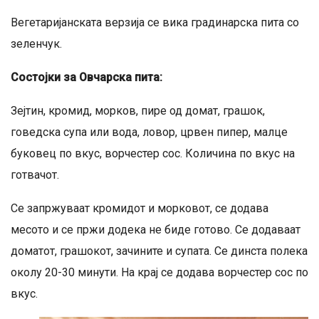
Вегетаријанската верзија се вика градинарска пита со
зеленчук.
Состојки за Ов
ч
арска пита:
Зејтин, кромид, морков, пире од домат, грашок,
говедска супа или вода, ловор, црвен пипер, малце
буковец по вкус, ворчестер сос. Количина по вкус на
готвачот.
Се запржуваат кромидот и морковот, се додава
месото и се пржи додека не биде готово. Се додаваат
доматот, грашокот, зачините и супата. Се динста полека
околу 20-30 минути. На крај се додава ворчестер сос по
вкус.