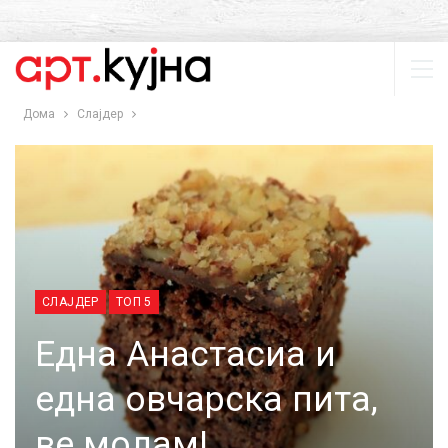
Дома
Слајдер
СЛАЈДЕР
ТОП 5
Една Анастасиа и
една овчарска пита,
ве молам!