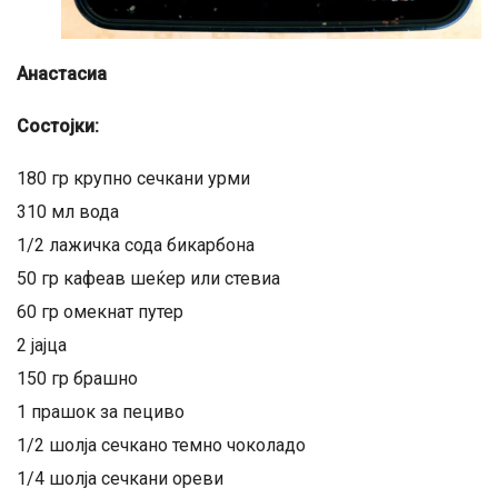
Анастасиа
Состојки:
180 гр крупно сечкани урми
310 мл вода
1/2 лажичка сода бикарбона
50 гр кафеав шеќер или стевиа
60 гр омекнат путер
2 јајца
150 гр брашно
1 прашок за пециво
1/2 шолја сечкано темно чоколадо
1/4 шолја сечкани ореви