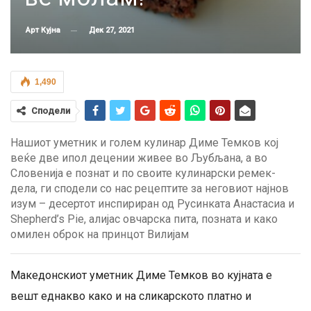
Дек 27, 2021
Арт Кујна
1,490
Сподели
Нашиот уметник и голем кулинар Диме Темков кој
веќе две ипол децении живее во Љубљана, а во
Словенија е познат и по своите кулинарски ремек-
дела, ги сподели со нас рецептите за неговиот најнов
изум – десертот инспириран од Русинката Анастасиа и
Shepherd’s Pie, алијас овчарска пита, позната и како
омилен оброк на принцот Вилијам
Македонскиот уметник Диме Темков во кујната е
вешт еднакво како и на сликарското платно и