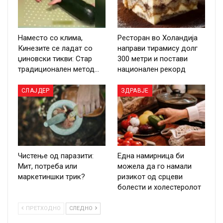
Наместо со клима,
Ресторан во Холандија
Кинезите се ладат со
направи тирамису долг
џиновски тикви: Стар
300 метри и постави
традиционален метод…
национален рекорд
СЛАЈДЕР
ЗДРАВЈЕ
Чистење од паразити:
Една намирница би
Мит, потреба или
можела да го намали
маркетиншки трик?
ризикот од срцеви
болести и холестеролот
ПРЕТХОДНО
СЛЕДНО