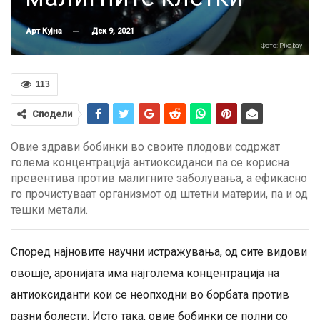
Дек 9, 2021
Арт Кујна
Фото: Pixabay
113
Сподели
Овие здрави бобинки во своите плодови содржат
голема концентрација антиоксиданси па се корисна
превентива против малигните заболувања, а ефикасно
го прочистуваат организмот од штетни материи, па и од
тешки метали.
Според најновите научни истражувања, од сите видови
овошје, аронијата има најголема концентрација на
антиоксиданти кои се неопходни во борбата против
разни болести. Исто така, овие бобинки се полни со