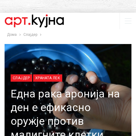
Дома
Слајдер
СЛАЈДЕР
ХРАНАТА ЛЕК
Една рака аронија на
ден е ефикасно
оружје против
малигните клетки