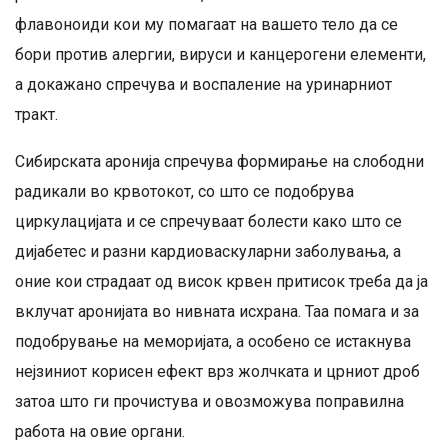
флавоноиди кои му помагаат на вашето тело да се
бори против алергии, вируси и канцерогени елементи,
а докажано спречува и воспаление на уринарниот
тракт.
Сибирската аронија спречува формирање на слободни
радикали во крвотокот, со што се подобрува
циркулацијата и се спречуваат болести како што се
дијабетес и разни кардиоваскуларни заболувања, а
оние кои страдаат од висок крвен притисок треба да ја
вклучат аронијата во нивната исхрана. Таа помага и за
подобрување на меморијата, а особено се истакнува
нејзиниот корисен ефект врз жолчката и црниот дроб
затоа што ги прочистува и овозможува поправилна
работа на овие органи.