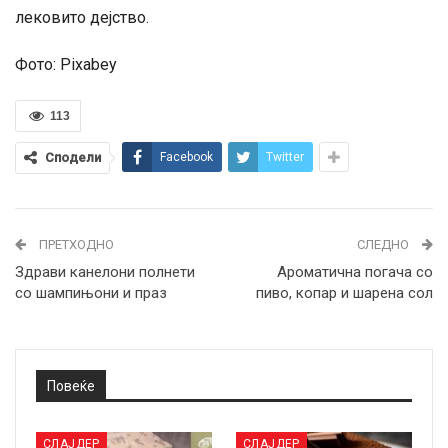
лековито дејство.
Фото: Pixabey
113
Сподели
Facebook
Twitter
ПРЕТХОДНО
СЛЕДНО
Здрави канелони полнети
Ароматична погача со
со шампињони и праз
пиво, копар и шарена сол
Повеќе
СЛАЈДЕР
СЛАЈДЕР