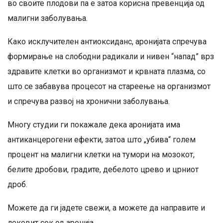
во своите плодови па е затоа корисна превенција од
малигни заболувања.
Како исклучителен антиоксиданс, аронијата спречува
формирање на слободни радикали и нивен “напад” врз
здравите клетки во организмот и крвната плазма, со
што се забавува процесот на стареење на организмот
и спречува развој на хронични заболувања.
Многу студии ги покажале дека аронијата има
антиканцерогени ефекти, затоа што „убива“ голем
процент на малигни клетки на тумори на мозокот,
белите дробови, градите, дебелото црево и црниот
дроб.
Можете да ги јадете свежи, а можете да направите и
лековит сок од аронија.