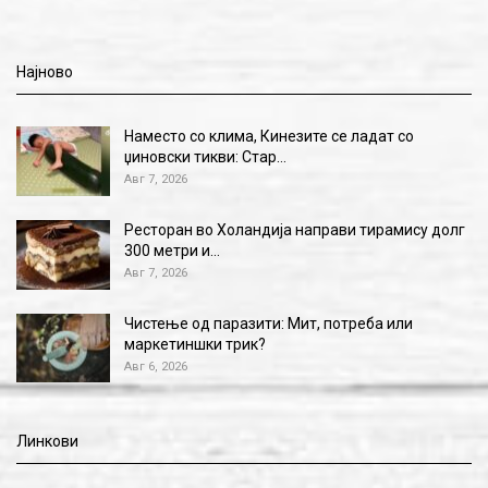
Најново
Наместо со клима, Кинезите се ладат со
џиновски тикви: Стар…
Авг 7, 2026
Ресторан во Холандија направи тирамису долг
300 метри и…
Авг 7, 2026
Чистење од паразити: Мит, потреба или
маркетиншки трик?
Авг 6, 2026
Линкови