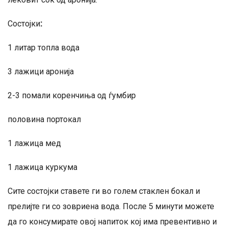
Состојки
:
1 литар топла вода
3 лажици аронија
2-3 помали коренчиња од ѓумбир
половина портокал
1 лажица мед
1 лажица куркума
Сите состојки ставете ги во голем стаклен бокал и
прелијте ги со зовриена вода. После 5 минути можете
да го консумирате овој напиток кој има превентивно и