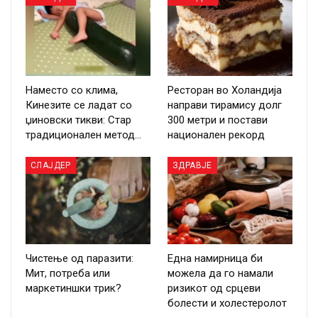
Наместо со клима,
Ресторан во Холандија
Кинезите се ладат со
направи тирамису долг
џиновски тикви: Стар
300 метри и постави
традиционален метод…
национален рекорд
СЛАЈДЕР
ЗДРАВЈЕ
Чистење од паразити:
Една намирница би
Мит, потреба или
можела да го намали
маркетиншки трик?
ризикот од срцеви
болести и холестеролот