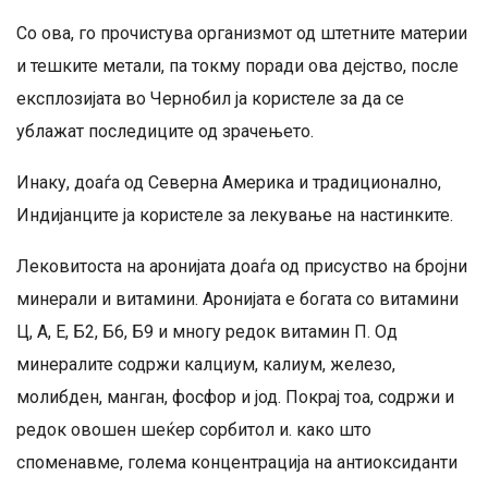
Со ова, го прочистува организмот од штетните материи
и тешките метали, па токму поради ова дејство, после
експлозијата во Чернобил ја користеле за да се
ублажат последиците од зрачењето.
Инаку, доаѓа од Северна Америка и традиционално,
Индијанците ја користеле за лекување на настинките.
Лековитоста на аронијата доаѓа од присуство на бројни
минерали и витамини. Аронијата е богата со витамини
Ц, А, Е, Б2, Б6, Б9 и многу редок витамин П. Од
минералите содржи калциум, калиум, железо,
молибден, манган, фосфор и јод. Покрај тоа, содржи и
редок овошен шеќер сорбитол и. како што
споменавме, голема концентрација на антиоксиданти