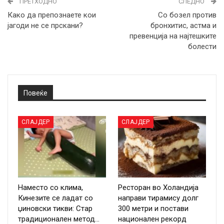
ПРЕТХОДНО
СЛЕДНО
Како да препознаете кои
Со бозел против
јагоди не се прскани?
бронхитис, астма и
превенција на најтешките
болести
Повеќе
СЛАЈДЕР
СЛАЈДЕР
Наместо со клима,
Ресторан во Холандија
Кинезите се ладат со
направи тирамису долг
џиновски тикви: Стар
300 метри и постави
традиционален метод…
национален рекорд