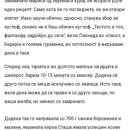
замамните мириси од нејзината кујна, ни испрати уште
еден рецепт. Само кога ќе го погледнете, ќе ви отвори
апетит. Иако звучи обично, односно, станува збор за
куглоф, секако не е баш обичен куглоф. „Тестото е топ,
фантазија, најдобро до сега“, вели Лихнида во описот, а
бидејќи е голема гурманка, во потполност ѝ веруваме
дека е така.
Според неа, тајната е во долгото матење на јајцата и
шеќерот, барем 10-15 минути со миксер. Додека сѐ
друго потоа се меша исклучиво со лажица. Исто така,
вели дека може да се прави и со друго овошје, по
ваша желба, но никако со замрзнато.
Додека таа го направила со 700 г свежи боровинки и
малини, нејзината ќерка Сташа имала успешен колач