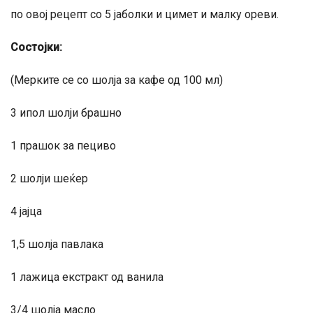
по овој рецепт со 5 јаболки и цимет и малку ореви.
Состојки:
(Мерките се со шолја за кафе од 100 мл)
3 ипол шолји брашно
1 прашок за пециво
2 шолји шеќер
4 јајца
1,5 шолја павлака
1 лажица екстракт од ванила
3/4 шолја масло