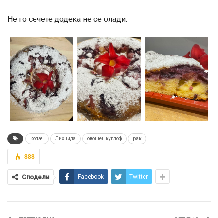
Не го сечете додека не се олади.
колач
Лихнида
овошен куглоф
рак
888
Сподели
Facebook
Twitter