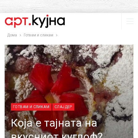
Дома
Готвам и сликам
ГОТВАМ И СЛИКАМ
СЛАЈДЕР
Која е тајната на
вкусниот куглоф?