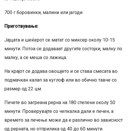
700 г боровинки, малини или јагоди
Приготвување:
Јајцата и шеќерот се матат со миксер околу 10-15
минути. Потоа се додаваат другите состојки, малку по
малку, а се меша со лажица.
На крајот се додава овошјето и се става смесата во
подмачкан калап за куглоф или во обично тавче со
размер од 22 цм.
Печете во загреана рерна на 180 степени околу 50
минути. Проверувајте со чепкалка дали е печен, а
времето за печење може да е различно во зависност
од рерната, но отприлика од 40 до 60 минути.