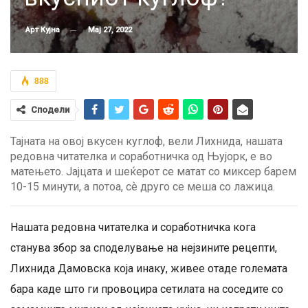
Мај 27, 2022
Арт Кујна
888
Сподели
Тајната на овој вкусен куглоф, вели Лихнида, нашата
редовна читателка и соработничка од Њујорк, е во
матењето. Јајцата и шеќерот се матат со миксер барем
10-15 минути, а потоа, сѐ друго се меша со лажица.
Нашата редовна читателка и соработничка кога
станува збор за споделување на нејзините рецепти,
Лихнида Дамовска која инаку, живее отаде големата
бара каде што ги провоцира сетилата на соседите со