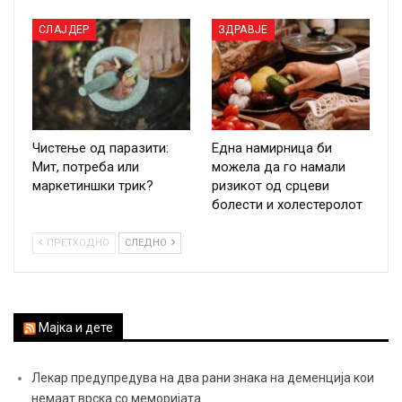
СЛАЈДЕР
ЗДРАВЈЕ
Чистење од паразити:
Една намирница би
Мит, потреба или
можела да го намали
маркетиншки трик?
ризикот од срцеви
болести и холестеролот
ПРЕТХОДНО
СЛЕДНО
Мајка и дете
Лекар предупредува на два рани знака на деменција кои
немаат врска со меморијата