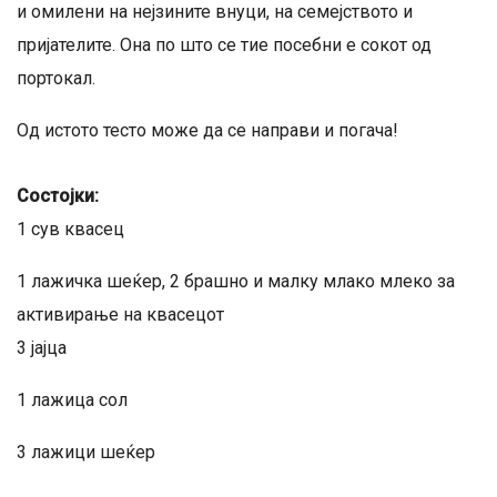
и омилени на нејзините внуци, на семејството и
пријателите. Она по што се тие посебни е сокот од
портокал.
Од истото тесто може да се направи и погача!
Состојки:
1 сув квасец
1 лажичка шеќер, 2 брашно и малку млако млеко за
активирање на квасецот
3 јајца
1 лажица сол
3 лажици шеќер