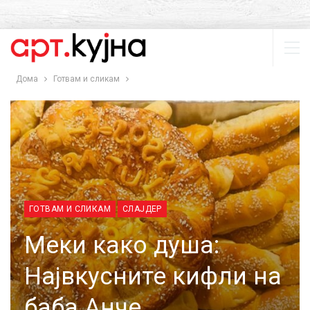
Дома
Готвам и сликам
ГОТВАМ И СЛИКАМ
СЛАЈДЕР
Меки како душа:
Највкусните кифли на
баба Анче