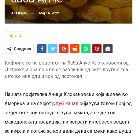
Мај 16, 2022
Арт Кујна
824
Сподели
Кифлите се по рецептот на баба Анче Клокановски од
Детроит, а она по што се различни од сите други е тоа
што во нив оди и сок од портокал
Нашата пријателка Аница Клокановски која живее во
Америка, а на својот
јутјуб канал
објавува голем број од
рецептите кои ги подготвува самата, а се дел од
македонската традиција, ни испрати интересен рецепт
за кифли и погача за кои вели дека се меки како душа