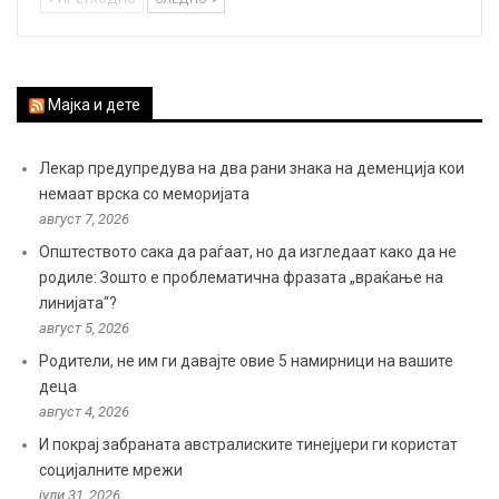
Мајка и дете
Лекар предупредува на два рани знака на деменција кои
немаат врска со меморијата
август 7, 2026
Општеството сака да раѓаат, но да изгледаат како да не
родиле: Зошто е проблематична фразата „враќање на
линијата“?
август 5, 2026
Родители, не им ги давајте овие 5 намирници на вашите
деца
август 4, 2026
И покрај забраната австралиските тинејџери ги користат
социјалните мрежи
јули 31, 2026