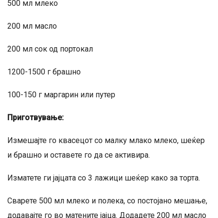
500 мл млеко
200 мл масло
200 мл сок од портокал
1200-1500 г брашно
100-150 г маргарин или путер
Приготвување:
Измешајте го квасецот со малку млако млеко, шеќер
и брашно и оставете го да се активира.
Изматете ги јајцата со 3 лажици шеќер како за торта.
Сварете 500 мл млеко и полека, со постојано мешање,
додавајте го во матените јајца. Додадете 200 мл масло