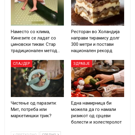
Наместо со клима,
Ресторан во Холандија
Кинезите се ладат со
направи тирамису долг
џиновски тикви: Стар
300 метри и постави
традиционален метод…
национален рекорд
СЛАЈДЕР
ЗДРАВЈЕ
Чистење од паразити:
Една намирница би
Мит, потреба или
можела да го намали
маркетиншки трик?
ризикот од срцеви
болести и холестеролот
ПРЕТХОДНО
СЛЕДНО