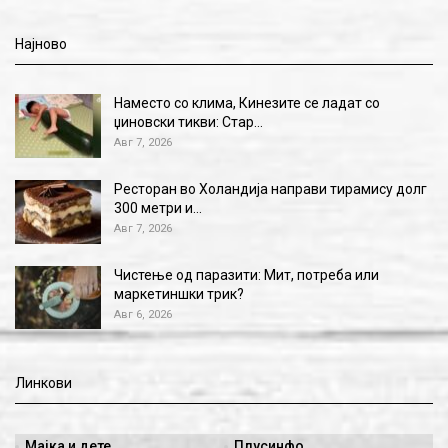
Најново
Наместо со клима, Кинезите се ладат со
џиновски тикви: Стар…
Авг 7, 2026
Ресторан во Холандија направи тирамису долг
300 метри и…
Авг 7, 2026
Чистење од паразити: Мит, потреба или
маркетиншки трик?
Авг 6, 2026
Линкови
Мајка и дете
Плусинфо