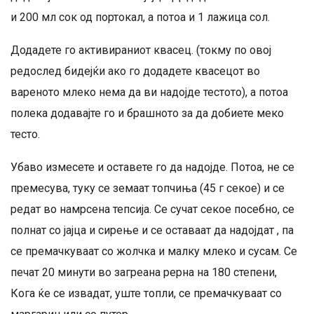
и 200 мл сок од портокал, а потоа и 1 лажица сол.
Додадете го активираниот квасец. (токму по овој
редослед бидејќи ако го додадете квасецот во
вареното млеко нема да ви надојде тестото), а потоа
полека додавајте го и брашното за да добиете меко
тесто.
Убаво измесете и оставете го да надојде. Потоа, не се
премесува, туку се земаат топчиња (45 г секое) и се
редат во намрсена тепсија. Се сучат секое посебно, се
полнат со јајца и сирење и се оставаат да надојдат , па
се премачкуваат со жолчка и малку млеко и сусам. Се
печат 20 минути во загреана рерна на 180 степени,
Кога ќе се извадат, уште топли, се премачкуваат со