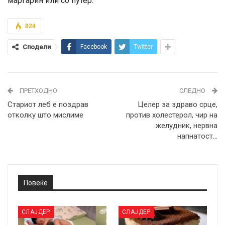
маргарин или со путер.
824
Сподели
Facebook
Twitter
ПРЕТХОДНО
СЛЕДНО
Стариот леб е поздрав
Целер за здраво срце,
отколку што мислиме
против холестерол, чир на
желудник, нервна
напнатост…
Повеќе
СЛАЈДЕР
СЛАЈДЕР