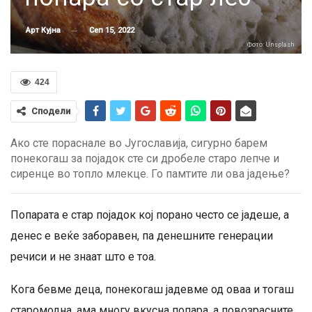
Сеп 15, 2022
Арт Кујна
Фото: Unsplash
424
Сподели
Ако сте пораснале во Југославија, сигурно барем
понекогаш за појадок сте си дробеле старо лепче и
сиренце во топло млекце. Го памтите ли ова јадење?
Попарата е стар појадок кој порано често се јадеше, а
денес е веќе заборавен, па денешните генерации
речиси и не знаат што е тоа.
Кога бевме деца, понекогаш јадевме од оваа и тогаш
старомодна, ама многу вкусна попара, а повозрасните