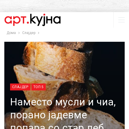
Дома
Слајдер
СЛАЈДЕР
ТОП 5
Наместо мусли и чиа,
порано јадевме
попара со стар леб