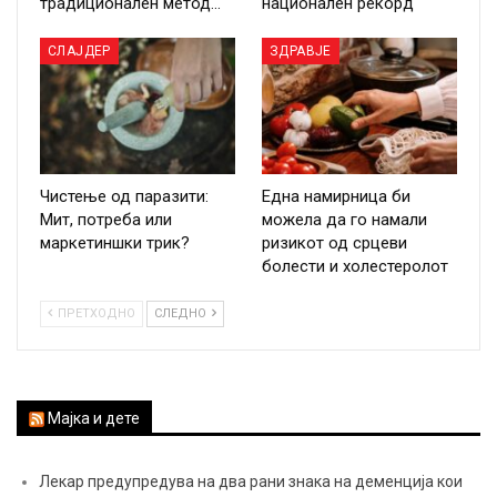
традиционален метод…
национален рекорд
СЛАЈДЕР
ЗДРАВЈЕ
Чистење од паразити:
Една намирница би
Мит, потреба или
можела да го намали
маркетиншки трик?
ризикот од срцеви
болести и холестеролот
ПРЕТХОДНО
СЛЕДНО
Мајка и дете
Лекар предупредува на два рани знака на деменција кои