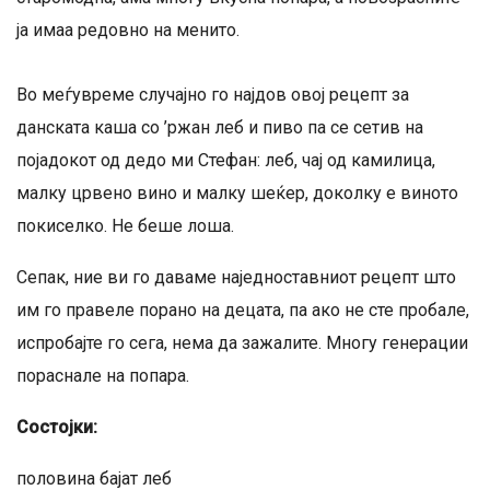
ја имаа редовно на менито.
Во меѓувреме случајно го најдов овој рецепт за
данската каша со ’ржан леб и пиво па се сетив на
појадокот од дедо ми Стефан: леб, чај од камилица,
малку црвено вино и малку шеќер, доколку е виното
покиселко. Не беше лоша.
Сепак, ние ви го даваме наједноставниот рецепт што
им го правеле порано на децата, па ако не сте пробале,
испробајте го сега, нема да зажалите. Многу генерации
пораснале на попара.
Состојки:
половина бајат леб