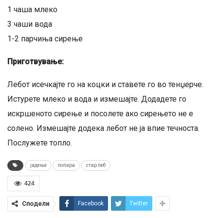
1 чаша млеко
3 чаши вода
1-2 парчиња сирење
Приготвување:
Лебот исечкајте го на коцки и ставете го во тенџерче.
Истурете млеко и вода и измешајте. Додадете го
искршеното сирење и посолете ако сирењето не е
солено. Измешајте додека лебот не ја впие течноста.
Послужете топло.
јадење
попара
стар леб
424
Сподели
Facebook
Twitter