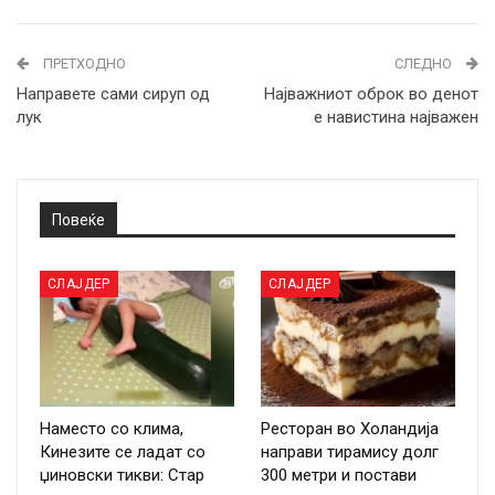
ПРЕТХОДНО
СЛЕДНО
Направете сами сируп од
Најважниот оброк во денот
лук
е навистина најважен
Повеќе
СЛАЈДЕР
СЛАЈДЕР
Наместо со клима,
Ресторан во Холандија
Кинезите се ладат со
направи тирамису долг
џиновски тикви: Стар
300 метри и постави