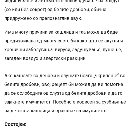
издишување и автоматско ослободување на воздух
(со или без секрет) од белите дробови, обично
придружено со препознатлив звук.
Има многу причини за кашлица и таа може да биде
предизвикана од многу состојби како што се акутни и
хронични заболувања, вируси, задушување, пушење,
загаден воздух и алергиски реакции.
Ако кашлате со денови и слушате благо „чкрипење“ во
белите дробови, овој рецепт би можел да ви помогне
да се ослободите од слузта од белите дробови и да го
зајакнете имунитетот. Посебно е корисен за сузбивање
на детската кашлица и враќање на имунитетот.
Состојки: