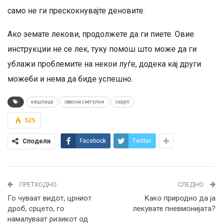
само не ги прескокнувајте деновите.
Ако земате лекови, продолжете да ги пиете. Овие
инструкции не се лек, туку помош што може да ги
ублажи проблемите на некои луѓе, додека кај други
можеби и нема да биде успешно.
кашлица
овесни снегулки
сируп
525
Сподели
Facebook
Twitter
ПРЕТХОДНО
СЛЕДНО
Го чуваат видот, црниот
Kако природно да ја
дроб, срцето, го
лекувате пневмонијата?
намалуваат ризикот од