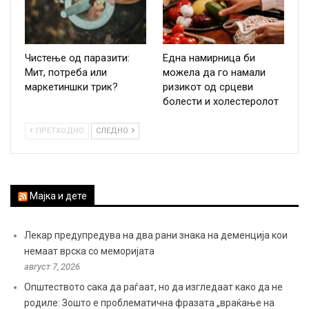
Чистење од паразити:
Една намирница би
Мит, потреба или
можела да го намали
маркетиншки трик?
ризикот од срцеви
болести и холестеролот
ПРЕТХОДНО
СЛЕДНО
Мајка и дете
Лекар предупредува на два рани знака на деменција кои
немаат врска со меморијата
август 7, 2026
Општеството сака да раѓаат, но да изгледаат како да не
родиле: Зошто е проблематична фразата „враќање на