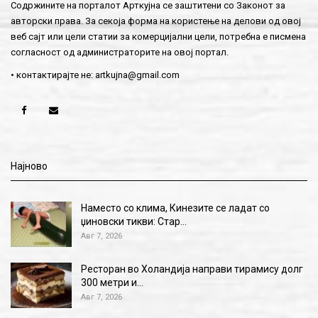
Содржините на порталот Арткујна се заштитени со Законот за
авторски права. За секоја форма на користење на делови од овој
веб сајт или цели статии за комерцијални цели, потребна е писмена
согласност од администраторите на овој портал.
• контактирајте не:
artkujna@gmail.com
Најново
Наместо со клима, Кинезите се ладат со
џиновски тикви: Стар…
Авг 7, 2026
Ресторан во Холандија направи тирамису долг
300 метри и…
Авг 7, 2026