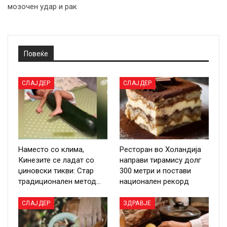
мозочен удар и рак
Повеќе
СЛАЈДЕР
СЛАЈДЕР
Наместо со клима,
Ресторан во Холандија
Кинезите се ладат со
направи тирамису долг
џиновски тикви: Стар
300 метри и постави
традиционален метод…
национален рекорд
СЛАЈДЕР
ЗДРАВЈЕ