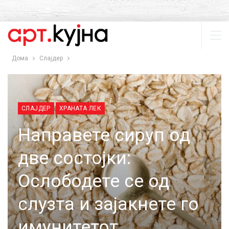
Дома
Слајдер
СЛАЈДЕР
ХРАНАТА ЛЕК
Направете сируп од
две состојки:
Ослободете се од
слузта и зајакнете го
имунитетот