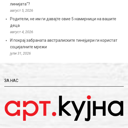
линијата“?
август 5, 2026
Родители, не им ги давајте овие 5 намирници на вашите
деца
август 4, 2026
И покрај забраната австралиските тинејџери ги користат
социјалните мрежи
јули 31, 2026
ЗА НАС