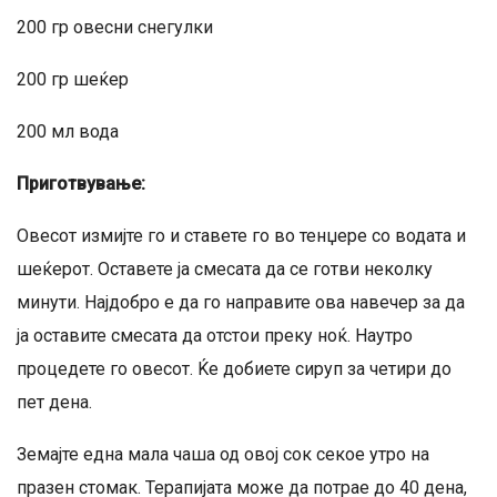
200 гр овесни снегулки
200 гр шеќер
200 мл вода
Приготвување:
Овесот измијте го и ставете го во тенџере со водата и
шеќерот. Оставете ја смесата да се готви неколку
минути. Најдобро е да го направите ова навечер за да
ја оставите смесата да отстои преку ноќ. Наутро
процедете го овесот. Ќе добиете сируп за четири до
пет дена.
Земајте една мала чаша од овој сок секое утро на
празен стомак. Терапијата може да потрае до 40 дена,