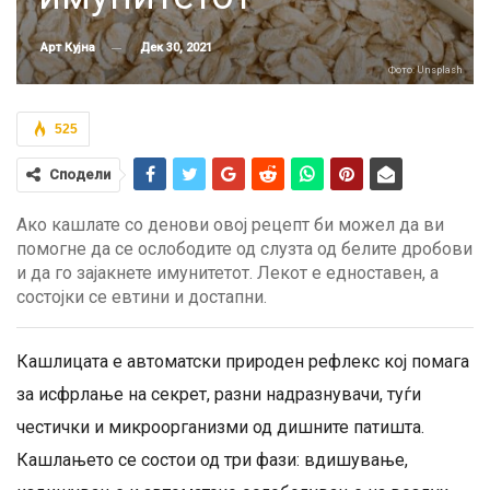
Дек 30, 2021
Арт Кујна
Фото: Unsplash
525
Сподели
Ако кашлате со денови овој рецепт би можел да ви
помогне да се ослободите од слузта од белите дробови
и да го зајакнете имунитетот. Лекот е едноставен, а
состојки се евтини и достапни.
Кашлицата е автоматски природен рефлекс кој помага
за исфрлање на секрет, разни надразнувачи, туѓи
честички и микроорганизми од дишните патишта.
Кашлањето се состои од три фази: вдишување,