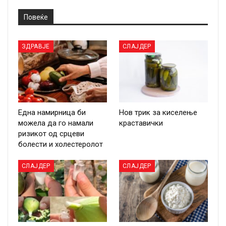
Повеќе
ЗДРАВЈЕ
СЛАЈДЕР
Една намирница би
Нов трик за киселење
можела да го намали
краставички
ризикот од срцеви
болести и холестеролот
СЛАЈДЕР
СЛАЈДЕР