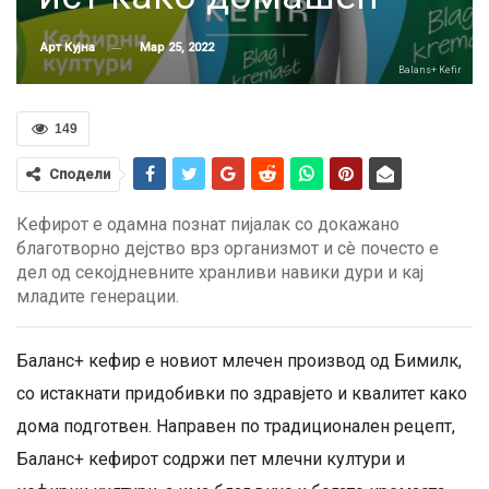
Мар 25, 2022
Арт Кујна
Balans+ Kefir
149
Сподели
Кефирот е одамна познат пијалак со докажано
благотворно дејство врз организмот и сè почесто е
дел од секојдневните хранливи навики дури и кај
младите генерации.
Баланс+ кефир е новиот млечен производ од Бимилк,
со истакнати придобивки по здравјето и квалитет како
дома подготвен. Направен по традиционален рецепт,
Баланс+ кефирот содржи пет млечни култури и