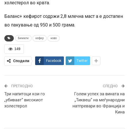
холестерол во крвта.
Баланс+ кефирот содржи 2,8 млечна маст а е достапен
во пакување од 950 и 500 грама.
Бимилк
кефир
ново
149
Сподели
Facebook
Twitter
ПРЕТХОДНО
СЛЕДНО
Три напитоци кои го
Голем успех за вината на
„убиваат“ високиот
„Тиквеш“ на меѓународни
холестерол
натпревари во Франција и
Кина