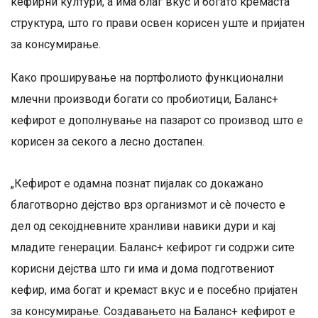
кефирни култури, а има благ вкус и богато кремаста
структура, што го прави освен корисен уште и пријатен
за консумирање.
Како проширување на портфолиото функционални
млечни производи богати со пробиотици, Баланс+
кефирот е дополнување на пазарот со производ што е
корисен за секого а лесно достапен.
„Кефирот е одамна познат пијалак со докажано
благотворно дејство врз организмот и сè почесто е
дел од секојдневните хранливи навики дури и кај
младите генерации. Баланс+ кефирот ги содржи сите
корисни дејства што ги има и дома подготвениот
кефир, има богат и кремаст вкус и е посебно пријатен
за консумирање. Создавањето на Баланс+ кефирот е