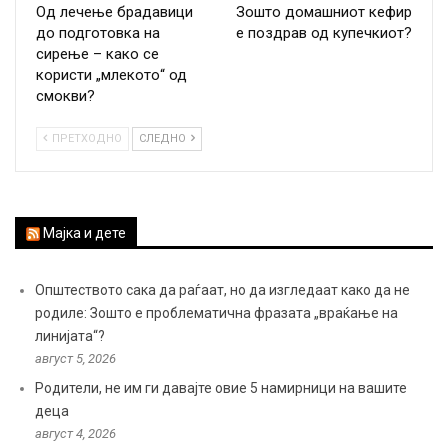
Од лечење брадавици
Зошто домашниот кефир
до подготовка на
е поздрав од купечкиот?
сирење – како се
користи „млекото“ од
смокви?
ПРЕТХОДНО
СЛЕДНО
Мајка и дете
Општеството сака да раѓаат, но да изгледаат како да не
родиле: Зошто е проблематична фразата „враќање на
линијата“?
август 5, 2026
Родители, не им ги давајте овие 5 намирници на вашите
деца
август 4, 2026