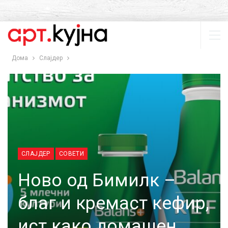
Дома
Слајдер
СЛАЈДЕР
СОВЕТИ
Ново од Бимилк –
благ и кремаст кефир,
ист како домашен