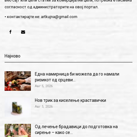
веб сајт или цели статии за комерцијални цели, потребна е писмена
согласност од администраторите на овој портал.
• контактирајте не:
artkujna@gmail.com
Најново
Една намирница би можела да го намали
ризикот од срцеви…
Авг 5, 2026
Нов трик за киселење краставички
Авг 5, 2026
Од лечење брадавици до подготовка на
сирење – како се…