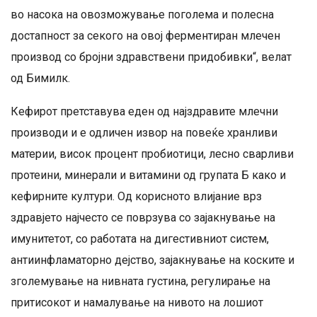
во насока на овозможување поголема и полесна
достапност за секого на овој ферментиран млечен
производ со бројни здравствени придобивки“, велат
од Бимилк.
Кефирот претставува еден од најздравите млечни
производи и е одличен извор на повеќе хранливи
материи, висок процент пробиотици, лесно сварливи
протеини, минерали и витамини од групата Б како и
кефирните култури. Од корисното влијание врз
здравјето најчесто се поврзува со зајакнување на
имунитетот, со работата на дигестивниот систем,
антиинфламаторно дејство, зајакнување на коските и
зголемување на нивната густина, регулирање на
притисокот и намалување на нивото на лошиот