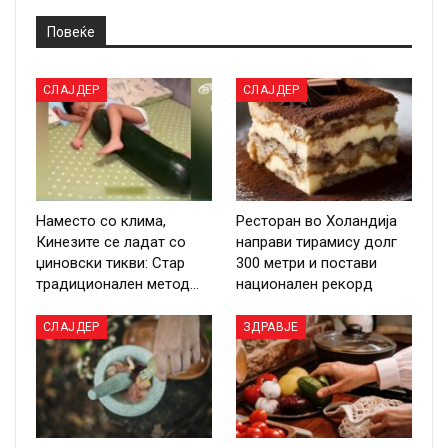
Повеќе
СЛАЈДЕР
СЛАЈДЕР
Наместо со клима,
Ресторан во Холандија
Кинезите се ладат со
направи тирамису долг
џиновски тикви: Стар
300 метри и постави
традиционален метод…
национален рекорд
СЛАЈДЕР
ЗДРАВЈЕ