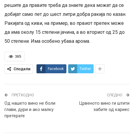
решите да правите треба да знаете дека можат да се
добијат само пет до шест литри добра ракија по казан.
Ракијата од киви, на пример, во првиот препек може
да има околу 15 степени јачина, а во вториот од 25 до
50 степени. Има особено убава арома.
365
Сподели
Facebook
Twitter
ПРЕТХОДНО
СЛЕДНО
Од нашето вино не боли
Црвеното вино ги штити
глави, дури и ако малку
забите од кариес
претерате