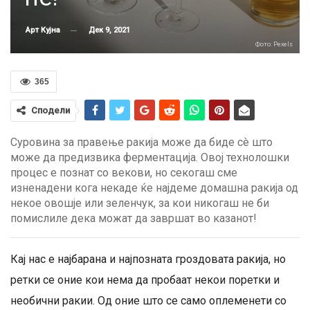
Дек 9, 2021
Арт Кујна
Фото: Pexels
365
Сподели
Суровина за правење ракија може да биде сè што
може да предизвика ферментација. Овој технолошки
процес е познат со векови, но секогаш сме
изненадени кога некаде ќе најдеме домашна ракија од
некое овошје или зеленчук, за кои никогаш не би
помислиле дека можат да завршат во казанот!
Кај нас е најбарана и најпозната гроздовата ракија, но
ретки се оние кои нема да пробаат некои поретки и
необични ракии. Од оние што се само оплеменети со