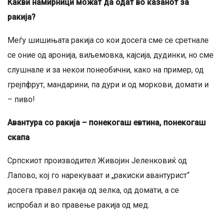
Какви намирници можат да одат во казанот за
ракија?
Меѓу шишињата ракија со кои досега сме се сретнале
се оние од аронија, виљемовка, кајсија, дудинки, но сме
слушнале и за некои понеобични, како на пример, од
грејпфрут, мандарини, па дури и од моркови, домати и
– пиво!
Авантура со ракија – понекогаш евтина, понекогаш
скапа
Српскиот производител Живојин Јеленковиќ од
Лапово, кој го нарекуваат и „ракиски авантурист“
досега правел ракија од зелка, од домати, а се
испробал и во правење ракија од мед.