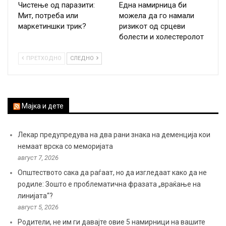
Чистење од паразити:
Една намирница би
Мит, потреба или
можела да го намали
маркетиншки трик?
ризикот од срцеви
болести и холестеролот
ПРЕТХОДНО
СЛЕДНО
Мајка и дете
Лекар предупредува на два рани знака на деменција кои
немаат врска со меморијата
август 7, 2026
Општеството сака да раѓаат, но да изгледаат како да не
родиле: Зошто е проблематична фразата „враќање на
линијата“?
август 5, 2026
Родители, не им ги давајте овие 5 намирници на вашите