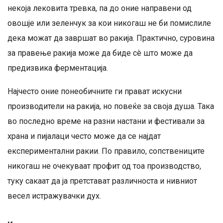
некоја лековита тревка, па до оние направени од
овошје или зеленчук за кои никогаш не би помислиле
дека можат да завршат во ракија. Практично, суровина
за правење ракија може да биде сè што може да
предизвика ферментација.
Најчесто оние понеобичните ги прават искусни
производители на ракија, но повеќе за своја душа. Така
во последно време на разни настани и фестивали за
храна и пијалаци често може да се најдат
експериментални ракии. По правило, сопствениците
никогаш не очекуваат профит од тоа производство,
туку сакаат да ја претстават различноста и нивниот
весел истражувачки дух.