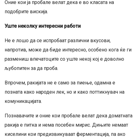
Оние кои ја пробале велат дека е во класата на
подобрите вискија.
Уште неколку интересни работи
Не е лошо да се испробаат различни вкусови,
напротив, може да биде интересно, особено кога ќе ги
размениш впечатоците со уште некој кој е доволно
љубопитен за да проба.
Впрочем, ракијата не е само за пиење, одамна е
позната како народен лек, но и како поттикнувач на
комуникацијата.
Познавачите и оние кои пробале велат дека доматната
ракија е питка и нема посебен мирис. Дињите немаат
киселини кои предизвикуваат ферментација, па ако