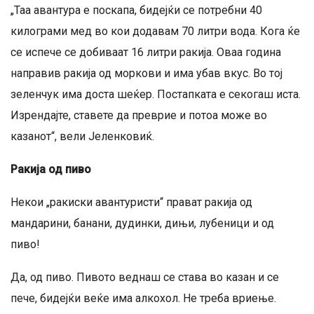
„Таа авантура е поскапа, бидејќи се потребни 40
килограми мед во кои додавам 70 литри вода. Кога ќе
се испече се добиваат 16 литри ракија. Оваа година
направив ракија од моркови и има убав вкус. Во тој
зеленчук има доста шеќер. Постапката е секогаш иста.
Изрендајте, ставете да преврие и потоа може во
казанот“, вели Јеленковиќ.
Ракија од пиво
Некои „ракиски авантуристи“ прават ракија од
мандарини, банани, дудинки, дињи, лубеници и од
пиво!
Да, од пиво. Пивото веднаш се става во казан и се
пече, бидејќи веќе има алкохол. Не треба вриење.