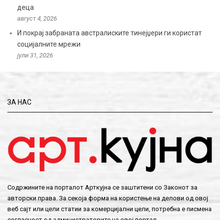
деца
август 4, 2026
И покрај забраната австралиските тинејџери ги користат
социјалните мрежи
јули 31, 2026
ЗА НАС
Содржините на порталот Арткујна се заштитени со Законот за
авторски права. За секоја форма на користење на делови од овој
веб сајт или цели статии за комерцијални цели, потребна е писмена
согласност од администраторите на овој портал.