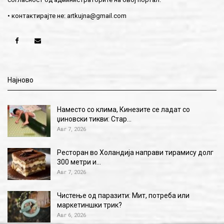
• контактирајте не:
artkujna@gmail.com
Најново
Наместо со клима, Кинезите се ладат со
џиновски тикви: Стар…
Авг 7, 2026
Ресторан во Холандија направи тирамису долг
300 метри и…
Авг 7, 2026
Чистење од паразити: Мит, потреба или
маркетиншки трик?
Авг 6, 2026