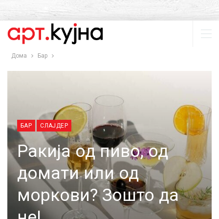
Дома
Бар
БАР
СЛАЈДЕР
Ракија од пиво, од
домати или од
моркови? Зошто да
не!