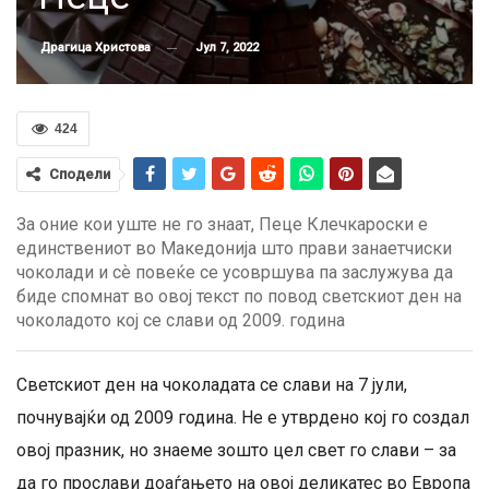
Јул 7, 2022
Драгица Христова
424
Сподели
За оние кои уште не го знаат, Пеце Клечкароски е
единствениот во Македонија што прави занаетчиски
чоколади и сѐ повеќе се усовршува па заслужува да
биде спомнат во овој текст по повод светскиот ден на
чоколадото кој се слави од 2009. година
Светскиот ден на чоколадата се слави на 7 јули,
почнувајќи од 2009 година. Не е утврдено кој го создал
овој празник, но знаеме зошто цел свет го слави – за
да го прослави доаѓањето на овој деликатес во Европа