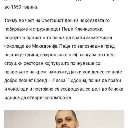
во 1550 година.
Токму во чест на Светскиот ден на чоколадата го
побаравме и стружанецот Пеце Клечкароски,
веројатно првиот што почна да прави занаетчиска
чоколада во Македонија. Пеце го запознавме пред
неколку години, најпрво како шеф на кујна во еден
струшки ресторан кој тукушто почнуваше со
правењето на крем-намази од јатки кои денес се веќе
добро познат бренд – Леска. Подоцна, почна да прави
и чоколади и постојано се усовршува со цел, во блиска
иднина да отвори чоколатерија.