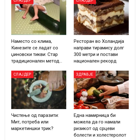
СЛАЈДЕР
СЛАЈДЕР
Наместо со клима,
Ресторан во Холандија
Кинезите се ладат со
направи тирамису долг
џиновски тикви: Стар
300 метри и постави
традиционален метод…
национален рекорд
СЛАЈДЕР
ЗДРАВЈЕ
Чистење од паразити:
Една намирница би
Мит, потреба или
можела да го намали
маркетиншки трик?
ризикот од срцеви
болести и холестеролот