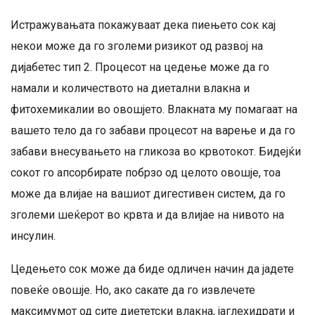
Истражувањата покажуваат дека пиењето сок кај
некои може да го зголеми ризикот од развој на
дијабетес тип 2. Процесот на цедење може да го
намали и количеството на диетални влакна и
фитохемикалии во овошјето. Влакната му помагаат на
вашето тело да го забави процесот на варење и да го
забави внесувањето на гликоза во крвотокот. Бидејќи
сокот го апсорбирате побрзо од целото овошје, тоа
може да влијае на вашиот дигестивен систем, да го
зголеми шеќерот во крвта и да влијае на нивото на
инсулин.
Цедењето сок може да биде одличен начин да јадете
повеќе овошје. Но, ако сакате да го извлечете
максимумот од сите диететски влакна, јаглехидрати и