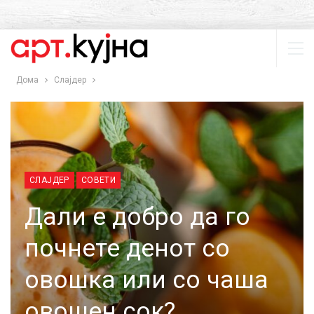
Дома
Слајдер
СЛАЈДЕР
СОВЕТИ
Дали е добро да го
почнете денот со
овошка или со чаша
овошен сок?