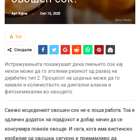
Сеп 15, 2023
Арт Кујна
Фото: Pexels
511
Сподели
Истражувањата покажуваат дека пиењето сок кај
некои може да го зголеми ризикот од развој на
дијабетес тип 2. Процесот на цедење може да го
намали и количеството на диетални влакна и
фитохемикалии во овошјето.
Свежо исцедениот овошен сок не е лоша работа. Тоа е
одличен додаток на појадокот и добар начин да се
консумира повеќе овошје. И сега, кога има вистинско
изобилие од овошки, сигурно е примамливо да