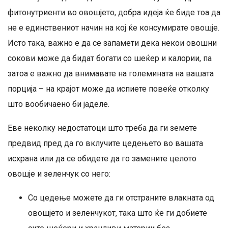
фитонутриенти во овошјето, добра идеја ќе биде тоа да
не е единствениот начин на кој ќе консумирате овошје.
Исто така, важно е да се запамети дека некои овошни
сокови може да бидат богати со шеќер и калории, па
затоа е важно да внимавате на големината на вашата
порција – на крајот може да испиете повеќе отколку
што вообичаено би јаделе.
Еве неколку недостатоци што треба да ги земете
предвид пред да го вклучите цедењето во вашата
исхрана или да се обидете да го замените целото
овошје и зеленчук со него:
Со цедење можете да ги отстраните влакната од
овошјето и зеленчукот, така што ќе ги добиете