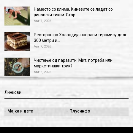
Наместо со клима, Кинезите се ладат со
џиновски тикви: Стар…
Авг 7, 2026
Ресторан во Холандија направи тирамису долг
300 метри и…
Авг 7, 2026
Чистење од паразити: Мит, потреба или
маркетиншки трик?
Авг 6, 2026
Линкови
Мајка и дете
Плусинфо