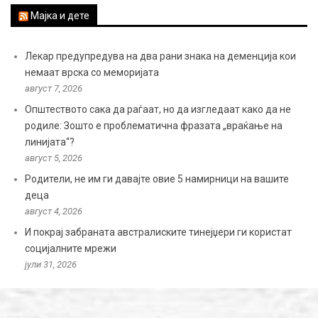
Мајка и дете
Лекар предупредува на два рани знака на деменција кои
немаат врска со меморијата
август 7, 2026
Општеството сака да раѓаат, но да изгледаат како да не
родиле: Зошто е проблематична фразата „враќање на
линијата“?
август 5, 2026
Родители, не им ги давајте овие 5 намирници на вашите
деца
август 4, 2026
И покрај забраната австралиските тинејџери ги користат
социјалните мрежи
јули 31, 2026