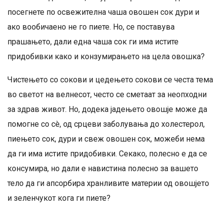
посегнете по освежителна чаша овошен сок дури и
ако вообичаено не го пиете. Но, се поставува
прашањето, дали една чаша сок ги има истите
придобивки како и конзумирањето на цела овошка?
Чистењето со сокови и цедењето сокови се честа тема
во светот на велнесот, често се сметаат за неопходни
за здрав живот. Но, додека јадењето овошје може да
помогне со сè, од срцеви заболувања до холестерол,
пиењето сок, дури и свеж овошен сок, можеби нема
да ги има истите придобивки. Секако, полесно е да се
консумира, но дали е навистина полесно за вашето
тело да ги апсорбира хранливите материи од овошјето
и зеленчукот кога ги пиете?