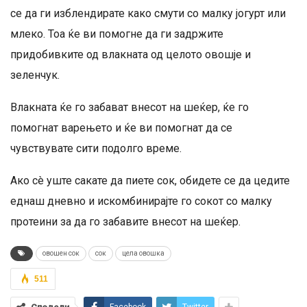
се да ги изблендирате како смути со малку јогурт или
млеко. Тоа ќе ви помогне да ги задржите
придобивките од влакната од целото овошје и
зеленчук.
Влакната ќе го забават внесот на шеќер, ќе го
помогнат варењето и ќе ви помогнат да се
чувствувате сити подолго време.
Ако сè уште сакате да пиете сок, обидете се да цедите
еднаш дневно и искомбинирајте го сокот со малку
протеини за да го забавите внесот на шеќер.
овошен сок
сок
цела овошка
511