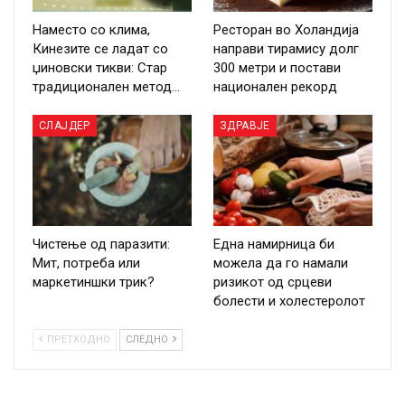
Наместо со клима,
Ресторан во Холандија
Кинезите се ладат со
направи тирамису долг
џиновски тикви: Стар
300 метри и постави
традиционален метод…
национален рекорд
СЛАЈДЕР
ЗДРАВЈЕ
Чистење од паразити:
Една намирница би
Мит, потреба или
можела да го намали
маркетиншки трик?
ризикот од срцеви
болести и холестеролот
ПРЕТХОДНО
СЛЕДНО