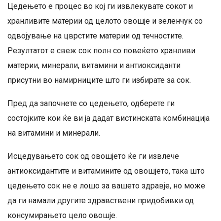
Цедењето е процес во кој ги извлекувате сокот и
хранливите материи од целото овошје и зеленчук со
одвојување на цврстите материи од течностите.
Резултатот е свеж сок полн со повеќето хранливи
материи, минерали, витамини и антиоксиданти
присутни во намирниците што ги избирате за сок.
Пред да започнете со цедењето, одберете ги
состојките кои ќе ви ја дадат вистинската комбинација
на витамини и минерали.
Исцедувањето сок од овошјето ќе ги извлече
антиоксидантите и витамините од овошјето, така што
цедењето сок не е лошо за вашето здравје, но може
да ги намали другите здравствени придобивки од
консумирањето цело овошје.