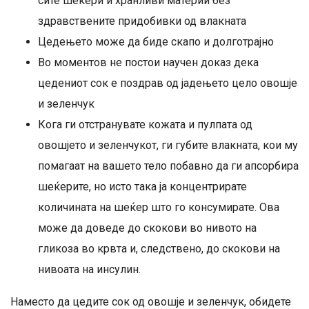
сите шеќери и хранливи материи без
здравствените придобивки од влакната
Цедењето може да биде скапо и долготрајно
Во моментов не постои научен доказ дека
цедениот сок е поздрав од јадењето цело овошје
и зеленчук
Кога ги отстранувате кожата и пулпата од
овошјето и зеленчукот, ги губите влакната, кои му
помагаат на вашето тело побавно да ги апсорбира
шеќерите, но исто така ја концентрирате
количината на шеќер што го консумирате. Ова
може да доведе до скокови во нивото на
гликоза во крвта и, следствено, до скокови на
нивоата на инсулин.
Наместо да цедите сок од овошје и зеленчук, обидете