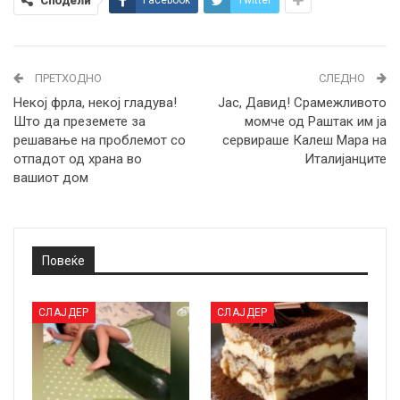
Сподели
Facebook
Twitter
ПРЕТХОДНО
СЛЕДНО
Нeкој фрла, некој гладува!
Јас, Давид! Срамежливото
Што да преземете за
момче од Раштак им ја
решавање на проблемот со
сервираше Калеш Мара на
отпадот од храна во
Италијанците
вашиот дом
Повеќе
СЛАЈДЕР
СЛАЈДЕР