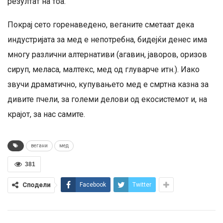
резултат на тоа.
Покрај сето горенаведено, веганите сметаат дека
индустријата за мед е непотребна, бидејќи денес има
многу различни алтернативи (агавин, јаворов, оризов
сируп, меласа, малтекс, мед од глуварче итн.). Иако
звучи драматично, купувањето мед е смртна казна за
дивите пчели, за големи делови од екосистемот и, на
крајот, за нас самите.
вегани
мед
381
Сподели
Facebook
Twitter