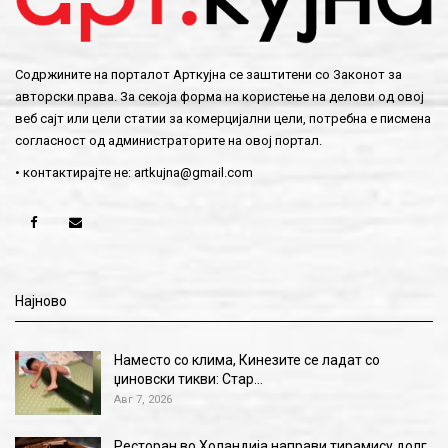
Содржините на порталот Арткујна се заштитени со Законот за
авторски права. За секоја форма на користење на делови од овој
веб сајт или цели статии за комерцијални цели, потребна е писмена
согласност од администраторите на овој портал.
• контактирајте не:
artkujna@gmail.com
Најново
Наместо со клима, Кинезите се ладат со
џиновски тикви: Стар…
Авг 7, 2026
Ресторан во Холандија направи тирамису долг