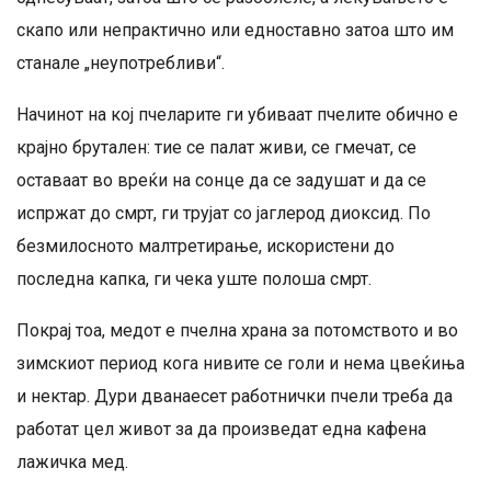
скапо или непрактично или едноставно затоа што им
станале „неупотребливи“.
Начинот на кој пчеларите ги убиваат пчелите обично е
крајно брутален: тие се палат живи, се гмечат, се
оставаат во вреќи на сонце да се задушат и да се
испржат до смрт, ги трујат со јаглерод диоксид. По
безмилосното малтретирање, искористени до
последна капка, ги чека уште полоша смрт.
Покрај тоа, медот е пчелна храна за потомството и во
зимскиот период кога нивите се голи и нема цвеќиња
и нектар. Дури дванаесет работнички пчели треба да
работат цел живот за да произведат една кафена
лажичка мед.