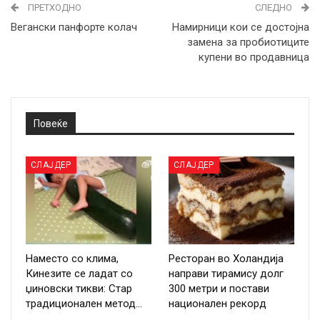
ПРЕТХОДНО
СЛЕДНО
Вегански панфорте колач
Намирници кои се достојна
замена за пробиотиците
купени во продавница
Повеќе
СЛАЈДЕР
СЛАЈДЕР
Наместо со клима,
Ресторан во Холандија
Кинезите се ладат со
направи тирамису долг
џиновски тикви: Стар
300 метри и постави
традиционален метод…
национален рекорд