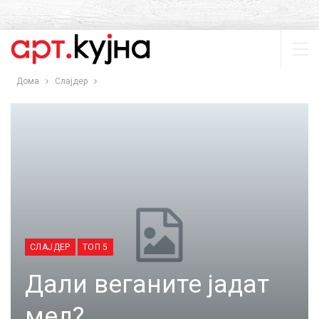
Дома
Слајдер
СЛАЈДЕР
ТОП 5
Дали веганите јадат
мед?