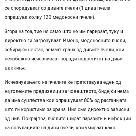
се споредуваат со дивите пчели (1 дива пчела
опрашува колку 120 медоносни пчели).
Згора на тоа, тие не само што не им парираат, туку и
директно ги загрозуваат. Имено, медоносните пчели,
собирајќи нектар, земаат храна од дивите пчели, кои
неизбежно исчезнуваат поради недостигот на диви
цвеќиња.
Исчезнувањето на пчелите ќе претставува еден од
најголемите предизвици за човештвото, бидејќи нема
да има суштества кои опрашуваат 80% од растенијата
што ги користиме за храна. Ние сме директно зависни
од нив. Покрај тоа, пчелите шират паразити и инфекции
на популациите на диви пчели, кои умираат како