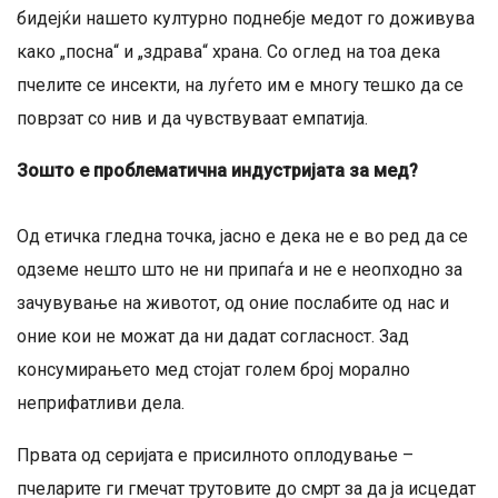
бидејќи нашeто културно поднебје медот го доживува
како „посна“ и „здрава“ храна. Со оглед на тоа дека
пчелите се инсекти, на луѓето им е многу тешко да се
поврзат со нив и да чувствуваат емпатија.
Зошто е проблематична индустријата за мед?
Од етичка гледна точка, јасно е дека не е во ред да се
одземе нешто што не ни припаѓа и не е неопходно за
зачувување на животот, од оние послабите од нас и
оние кои не можат да ни дадат согласност. Зад
консумирањето мед стојат голем број морално
неприфатливи дела.
Првата од серијата е присилното оплодување –
пчеларите ги гмечат трутовите до смрт за да ја исцедат