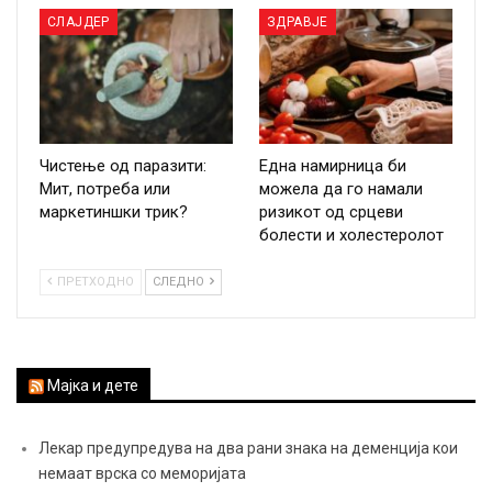
СЛАЈДЕР
ЗДРАВЈЕ
Чистење од паразити:
Една намирница би
Мит, потреба или
можела да го намали
маркетиншки трик?
ризикот од срцеви
болести и холестеролот
ПРЕТХОДНО
СЛЕДНО
Мајка и дете
Лекар предупредува на два рани знака на деменција кои
немаат врска со меморијата