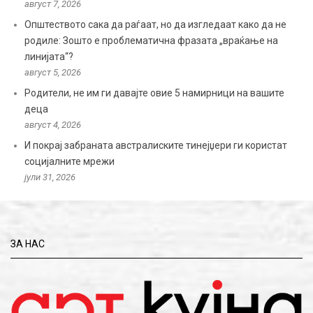
август 7, 2026
Општеството сака да раѓаат, но да изгледаат како да не
родиле: Зошто е проблематична фразата „враќање на
линијата“?
август 5, 2026
Родители, не им ги давајте овие 5 намирници на вашите
деца
август 4, 2026
И покрај забраната австралиските тинејџери ги користат
социјалните мрежи
јули 31, 2026
ЗА НАС