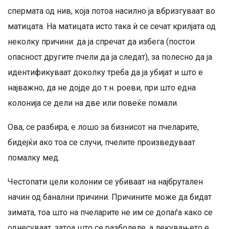
спермата од нив, која потоа насилно ја вбризгуваат во
матицата. На матицата исто така ѝ се сечат крилјата од
неколку причини: да ја спречат да избега (постои
опасност другите пчели да ја следат), за полесно да ја
идентификуваат доколку треба да ја убијат и што е
најважно, да не дојде до т.н. роеви, при што една
колонија се дели на две или повеќе помали.
Ова, се разбира, е лошо за бизнисот на пчеларите,
бидејќи ако тоа се случи, пчелите произведуваат
помалку мед.
Честопати цели колонии се убиваат на најбрутален
начин од банални причини. Причините може да бидат
зимата, тоа што на пчеларите не им се допаѓа како се
однесуваат, затоа што се разболеле, а лекувањето е