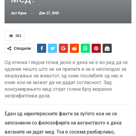
Дек 27, 2023
Арт Кујна
381
Сподели
Од етичка гледна точка, јасно е дека не е во ред да се
одземе нешто што не ни припаѓа и не е неопходно за
зачувување на животот, од оние послабите од нас и
оние кои не можат да ни дадат согласност. Зад
консумирањето мед стојат голем број морално
неприфатливи дела.
Еден од најинтересните факти за луѓето кои не се
запознаени со филозофијата на веганството е дека
веганите не јадат мед. Тоа е сосема разбирливо,