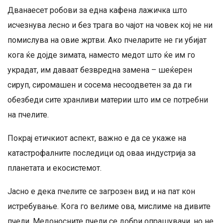
Дванаесет робови за една кафена лажичка што
исчезнува лесно и без трага во чајот на човек кој не ни
помислува на овие жртви. Ако пчеларите не ги убијат
кога ќе дојде зимата, наместо медот што ќе им го
украдат, им даваат безвредна замена – шеќерен
сируп, сиромашен и сосема несоодветен за да ги
обезбеди сите хранливи материи што им се потребни
на пчелите.
Покрај етичкиот аспект, важно е да се укаже на
катастрофалните последици од оваа индустрија за
планетата и екосистемот.
Јасно е дека пчелите се загрозен вид и на пат кон
истребување. Кога го велиме ова, мислиме на дивите
пчели. Медоносните пчели се добри опрашувачи, но не