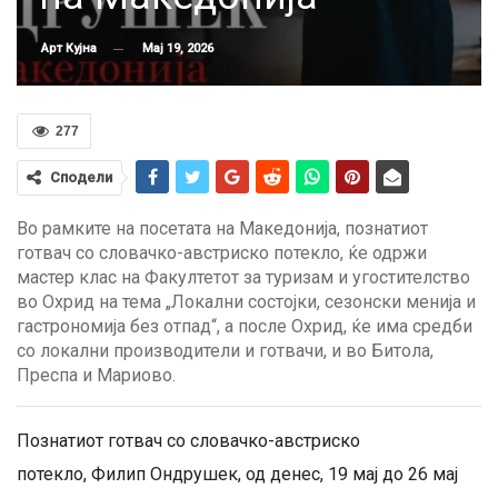
Мај 19, 2026
Арт Кујна
277
Сподели
Во рамките на посетата на Македонија, познатиот
готвач со словачко-австриско потекло, ќе одржи
мастер клас на Факултетот за туризам и угостителство
во Охрид на тема „Локални состојки, сезонски менија и
гастрономија без отпад“, а после Охрид, ќе има средби
со локални производители и готвачи, и во Битола,
Преспа и Мариово.
Познатиот готвач со словачко-австриско
потекло, Филип Ондрушек, од денес, 19 мај до 26 мај