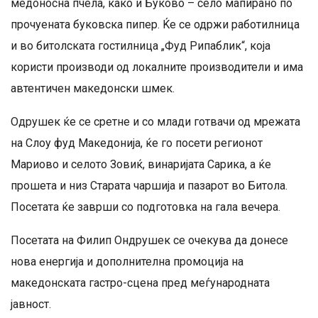
медоносна пчела, како и Буково – село мапирано по
прочуената буковска пипер. Ќе се одржи работилница
и во битолската гостилница „Фуд Рипаблик“, која
користи производи од локалните производители и има
автентичен македонски шмек.
Одрушек ќе се сретне и со млади готвачи од мрежата
на Слоу фуд Македонија, ќе го посети регионот
Мариово и селото Зовиќ, винаријата Сарика, а ќе
прошета и низ Старата чаршија и пазарот во Битола.
Посетата ќе заврши со подготовка на гала вечера.
Посетата на Филип Ондрушек се очекува да донесе
нова енергија и дополнителна промоција на
македонската гастро-сцена пред меѓународната
јавност.