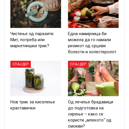
Чистење од паразити:
Една намирница би
Мит, потреба или
можела да го намали
маркетиншки трик?
ризикот од срцеви
болести и холестеролот
СЛАЈДЕР
СЛАЈДЕР
Нов трик за киселење
Од лечење брадавици
краставички
до подготовка на
сирење – како се
користи „млекото“ од
смокви?