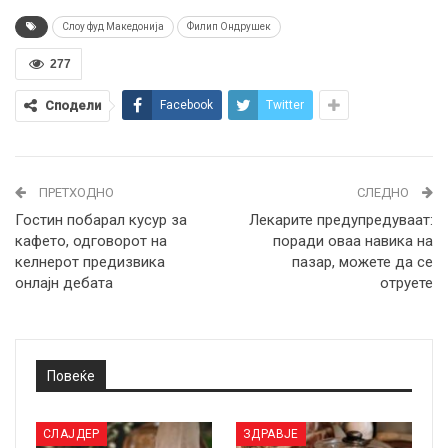
Слоу фуд Македонија
Филип Ондрушек
277
Сподели
Facebook
Twitter
ПРЕТХОДНО
СЛЕДНО
Гостин побарал кусур за
Лекарите предупредуваат:
кафето, одговорот на
поради оваа навика на
келнерот предизвика
пазар, можете да се
онлајн дебата
отруете
Повеќе
СЛАЈДЕР
ЗДРАВЈЕ