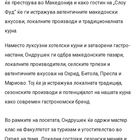
ќе престојува во Македонија и како гостин на „Слоу
Фуд“ ќе ги истражува автентичните македонски
вкусови, локалните производи и традиционалната
кујна.
Наместо луксузни хотелски кујни и затворени гастро-
настани, Ондрушек ги одбра македонските пазари,
локалните производители, селските трпези и
автентичните вкусови на Охрид, Битола, Преспа и
Мариово. Тој ќе ја истражува локалната традиција,
сезонските производи и потенцијалот на нашата кујна
како современ гастрономски бренд.
Во рамките на посетата, Ондрушек ќе одржи мастер
клас на Факултетот за туризам и угостителство во
Охрид на тема „Локални состојки, сезонски менија и