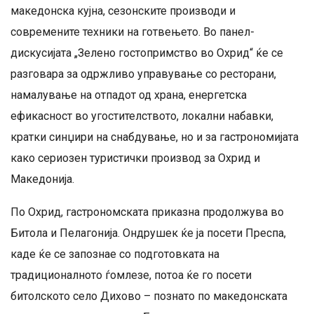
македонска кујна, сезонските производи и
современите техники на готвењето. Во панел-
дискусијата „Зелено гостопримство во Охрид“ ќе се
разговара за одржливо управување со ресторани,
намалување на отпадот од храна, енергетска
ефикасност во угостителството, локални набавки,
кратки синџири на снабдување, но и за гастрономијата
како сериозен туристички производ за Охрид и
Македонија.
По Охрид, гастрономската приказна продолжува во
Битола и Пелагонија. Ондрушек ќе ја посети Преспа,
каде ќе се запознае со подготовката на
традиционалното ѓомлезе, потоа ќе го посети
битолското село Дихово – познато по македонската