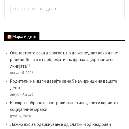
ПРЕТХОДНО
СЛЕДНО
Мајка и дете
Општеството сака да раѓаат, но да изгледаат како да не
родиле: Зошто е проблематична фразата „враќање на
линијата“?
август 5, 2026
Родители, не им ги давајте овие 5 намирници на вашите
деца
август 4, 2026
И покрај забраната австралиските тинејџери ги користат
социјалните мрежи
јули 31, 2026
Лажно ехо за одвикнување од слатки и од нездрави