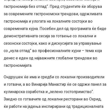
гастрономија без отпад“. Пред студентите ќе зборува
за современите гастрономски трендови, одржливата
гастрономија и улогата на локалните состојки во
современата кујна. Посебен дел од програмата ќе биде
демонстративната сесија за готвење со локални и
сезонски состојки, како и дискусијата за управување
со „нула отпад“ во професионалните кујни – тема која
денес е еден од најважните глобални трендови во
гастрономијата.
Ондрушек ќе има и средби со локални производители
и готвачи, а во Винарија Манастир ќе се одржи панел за
кулинарска соработка и „зелено гостопримство“.
Заедно со готвачите од локални ресторани во Охрид,
ќе работи на јадења инспирирани од традиционалната