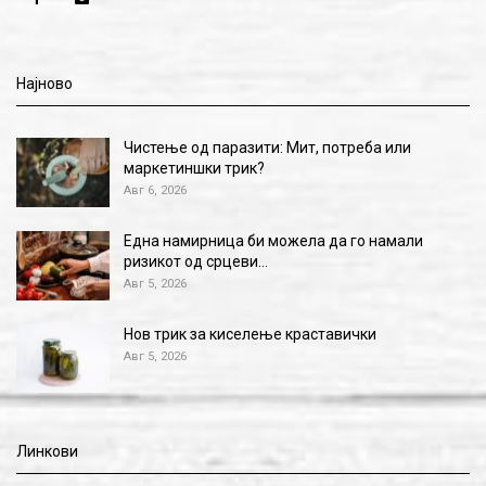
Најново
Чистење од паразити: Мит, потреба или
маркетиншки трик?
Авг 6, 2026
Една намирница би можела да го намали
ризикот од срцеви…
Авг 5, 2026
Нов трик за киселење краставички
Авг 5, 2026
Линкови