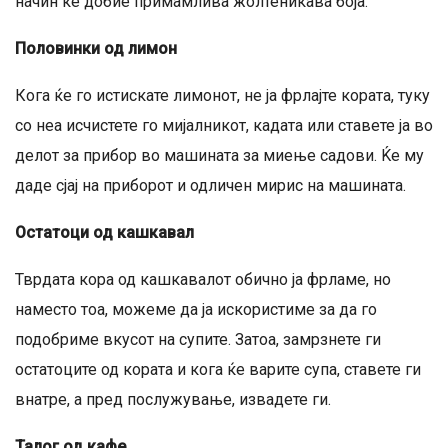
начин ќе добие примамлива жолтеникава боја.
Половинки од лимон
Кога ќе го истискате лимонот, не ја фрлајте кората, туку
со неа исчистете го мијалникот, кадата или ставете ја во
делот за прибор во машината за миење садови. Ќе му
даде сјај на приборот и одличен мирис на машината.
Остатоци од кашкавал
Тврдата кора од кашкавалот обично ја фрламе, но
наместо тоа, можеме да ја искористиме за да го
подобриме вкусот на супите. Затоа, замрзнете ги
остатоците од кората и кога ќе варите супа, ставете ги
внатре, а пред послужување, извадете ги.
Талог од кафе