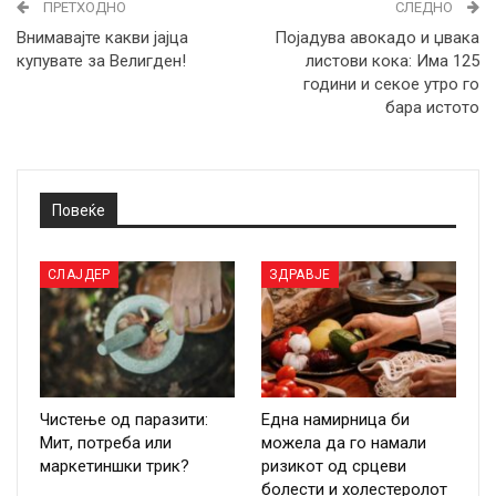
ПРЕТХОДНО
СЛЕДНО
Внимавајте какви јајца
Појадува авокадо и џвака
купувате за Велигден!
листови кока: Има 125
години и секое утро го
бара истото
Повеќе
СЛАЈДЕР
ЗДРАВЈЕ
Чистење од паразити:
Една намирница би
Мит, потреба или
можела да го намали
маркетиншки трик?
ризикот од срцеви
болести и холестеролот