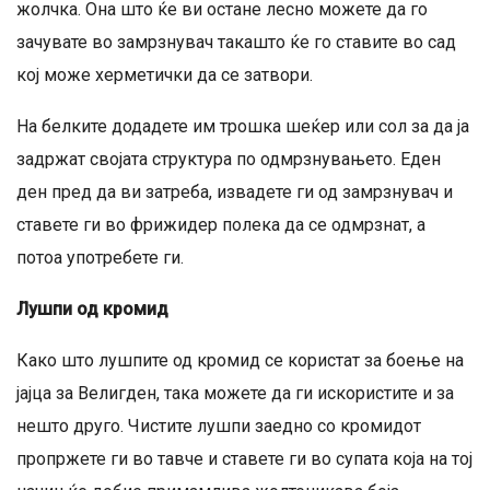
жолчка. Она што ќе ви остане лесно можете да го
зачувате во замрзнувач такашто ќе го ставите во сад
кој може херметички да се затвори.
На белките додадете им трошка шеќер или сол за да ја
задржат својата структура по одмрзнувањето. Еден
ден пред да ви затреба, извадете ги од замрзнувач и
ставете ги во фрижидер полека да се одмрзнат, а
потоа употребете ги.
Лушпи од кромид
Какo што лушпите од кромид се користат за боење на
јајца за Велигден, така можете да ги искористите и за
нешто друго. Чистите лушпи заедно со кромидот
пропржете ги во тавче и ставете ги во супата која на тој