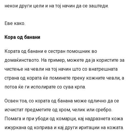
некои други цели и на тој начин да се заштеди.
Еве како.
Кора од банани
Кората од банани е сестран помошник во
домаќинството. На пример, можете да ја користите за
чистење на чевли на тој начин што со внатрешната
страна од кората ќе поминете преку кожните чевли, а
потоа ќе ги исполирате со сува крпа.
Освен тоа, со кората од банана може одлично да се
исчистат предметите од хром, челик или сребро.
Помага и при убоди од комарци, кај надразнета кожа
ижуркана од коприва и кај други иритации на кожата.