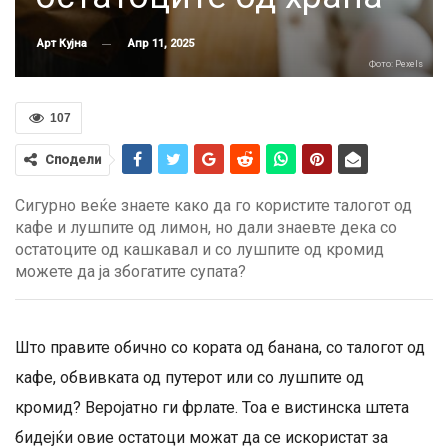
Апр 11, 2025
Арт Кујна
Фото: Pexels
107
Сподели
Сигурно веќе знаете како да го користите талогот од
кафе и лушпите од лимон, но дали знаевте дека со
остатоците од кашкавал и со лушпите од кромид
можете да ја збогатите супата?
Што правите обично со кората од банана, со талогот од
кафе, обвивката од путерот или со лушпите од
кромид? Веројатно ги фрлате. Тоа е вистинска штета
бидејќи овие остатоци можат да се искористат за