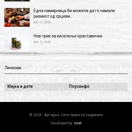
Една намирница би можела да го намали
ризикот од срцеви…
Авг 5, 2026
Нов трик за киселење краставички
Авг 5, 2026
Линкови
Мајка и дете
Плусинфо
© 2026 - Арт кујна. Сите права се задржани
Developed by:
Unet