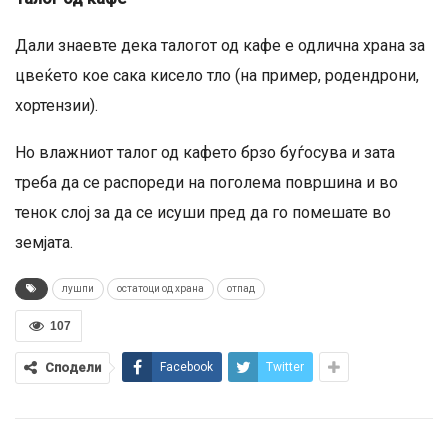
Дали знаевте дека талогот од кафе е одлична храна за
цвеќето кое сака кисело тло (на пример, родендрони,
хортензии).
Но влажниот талог од кафето брзо буѓосува и зата
треба да се распореди на поголема површина и во
тенок слој за да се исуши пред да го помешате во
земјата.
лушпи
остатоци од храна
отпад
107
Сподели
Facebook
Twitter