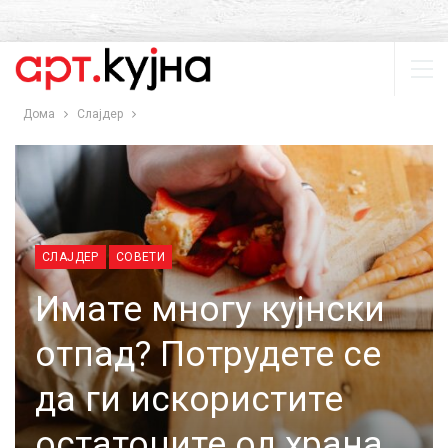
Дома
Слајдер
СЛАЈДЕР
СОВЕТИ
Имате многу кујнски
отпад? Потрудете се
да ги искористите
остатоците од храна