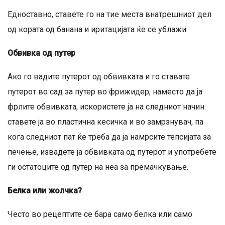
Едноставно, ставете го на тие места внатрешниот дел
од кората од банана и иритацијата ќе се ублажи.
Обвивка од путер
Ако го вадите путерот од обвивката и го ставате
путерот во сад за путер во фрижидер, наместо да ја
фрлите обвивката, искористете ја на следниот начин:
ставете ја во пластична кесичка и во замрзнувач, па
кога следниот пат ќе треба да ја намрсите тепсијата за
печење, извадете ја обвивката од путерот и употребете
ги остатоците од путер на неа за премачкување.
Белка или жолчка?
Често во рецептите се бара само белка или само